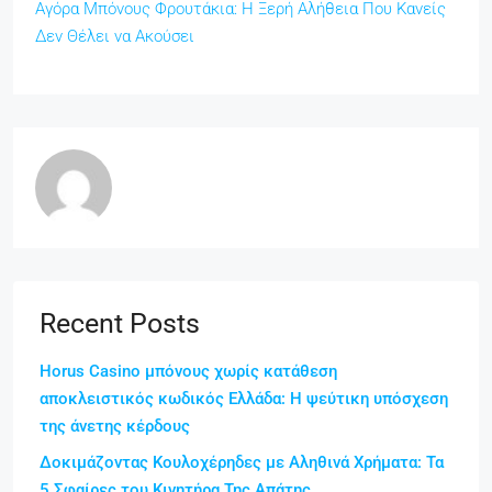
Αγόρα Μπόνους Φρουτάκια: Η Ξερή Αλήθεια Που Κανείς
Δεν Θέλει να Ακούσει
Recent Posts
Horus Casino μπόνους χωρίς κατάθεση
αποκλειστικός κωδικός Ελλάδα: Η ψεύτικη υπόσχεση
της άνετης κέρδους
Δοκιμάζοντας Κουλοχέρηδες με Αληθινά Χρήματα: Τα
5 Σφαίρες του Κινητήρα Της Απάτης