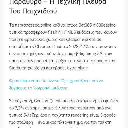
Παράθυρο – Η Τεχνική Πλευρά
Του Παιχνιδιού
Τα περισσότερα online καζίνο, όπως Bet365 ή 888casino,
τυπικά προσφέρουν flash ή HTML5 εκδόσεις που κάνουν
“παιξτε φρουτακια χωρις κατεβασμα” εφικτό σε
οποιοδήποτε Chrome. Παρά το 2023, 42 % των browsers
δεν υποστηρίζουν πλέον Java, ακριβώς όπως 5 % των
παικτών δεν μπορεί να τρέξει το τελευταίο update του
Starburst χωρίς να κατεβάσει extra plugin.
Φρουτάκια online Ιωάννινα: Ό,τι χρειάζεσαι για να
ξεχάσεις το “δωρεάν” μπόνους
Σε σύγκριση, Gonzo’s Quest, που η διακύμανσή του φτάνει
το 7,2 % ανά spin, απαιτεί λιγότερα resources από ένα
τυπικό 5‑λεζέρ, άρα η ταχύτητα rendering είναι 3 φορές
πιο σταθερή – ένα μικρό πλεονέκτημα για τον παίκτη