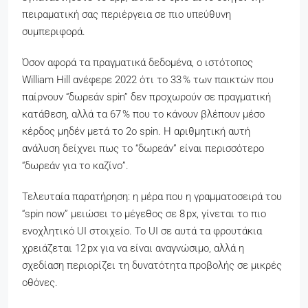
πειραματική σας περιέργεια σε πιο υπεύθυνη
συμπεριφορά.
Όσον αφορά τα πραγματικά δεδομένα, ο ιστότοπος
William Hill ανέφερε 2022 ότι το 33 % των παικτών που
παίρνουν “δωρεάν spin” δεν προχωρούν σε πραγματική
κατάθεση, αλλά τα 67 % που το κάνουν βλέπουν μέσο
κέρδος μηδέν μετά το 2ο spin. Η αριθμητική αυτή
ανάλυση δείχνει πως το “δωρεάν” είναι περισσότερο
“δωρεάν για το καζίνο”.
Τελευταία παρατήρηση: η μέρα που η γραμματοσειρά του
“spin now” μειώσει το μέγεθος σε 8 px, γίνεται το πιο
ενοχλητικό UI στοιχείο. Το UI σε αυτά τα φρουτάκια
χρειάζεται 12 px για να είναι αναγνώσιμο, αλλά η
σχεδίαση περιορίζει τη δυνατότητα προβολής σε μικρές
οθόνες.