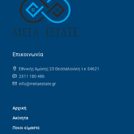
Επικοινωνία
Εθνικής Αμύνης 23 Θεσσαλονίκη τ.κ 54621
2311 180 486
info@metaestate.gr
Αρχική
Ακίνητα
Ποιοι είμαστε