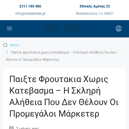
2311 180 486
Εθνικής Αμύνης 23
info@metaestate.gr
Θεσσαλονίκη, τ.κ 54621
Home
Παιξτε φρουτακια χωρις κατεβασμα – Η Σκληρή Αλήθεια Που Δεν
Θέλουν οι Προμεγάλοι Μάρκετερ
Παιξτε Φρουτακια Χωρις
Κατεβασμα – Η Σκληρή
Αλήθεια Που Δεν Θέλουν Οι
Προμεγάλοι Μάρκετερ
2 μήνες ago