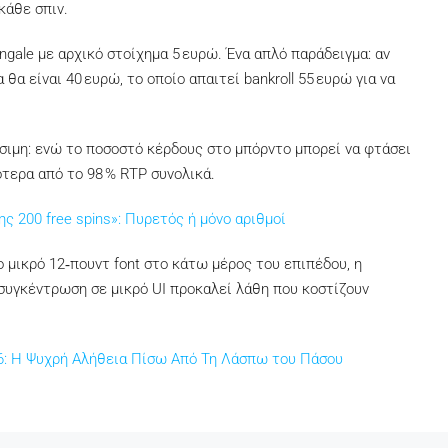
κάθε σπιν.
ngale με αρχικό στοίχημα 5 ευρώ. Ένα απλό παράδειγμα: αν
θα είναι 40 ευρώ, το οποίο απαιτεί bankroll 55 ευρώ για να
άσιμη: ενώ το ποσοστό κέρδους στο μπόρντο μπορεί να φτάσει
ότερα από το 98 % RTP συνολικά.
 200 free spins»: Πυρετός ή μόνο αριθμοί
 μικρό 12‑πουντ font στο κάτω μέρος του επιπέδου, η
συγκέντρωση σε μικρό UI προκαλεί λάθη που κοστίζουν
26: Η Ψυχρή Αλήθεια Πίσω Από Τη Λάσπω του Πάσου