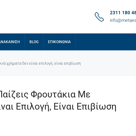
2311 180 4
info@metaes
ΑΝΑΚΑΊΝΙΣΗ
BLOG
ΕΠΙΚΟΙΝΩΝΊΑ
νά χρήματα δεν είναι επιλογή, είναι επιβίωση
Παίζεις Φρουτάκια Με
ναι Επιλογή, Είναι Επιβίωση