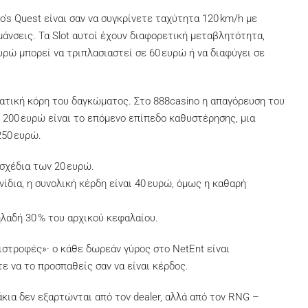
o’s Quest είναι σαν να συγκρίνετε ταχύτητα 120 km/h με
άνσεις. Τα Slot αυτοί έχουν διαφορετική μεταβλητότητα,
υρώ μπορεί να τριπλασιαστεί σε 60 ευρώ ή να διαφύγει σε
ατική κόρη του δαγκώματος. Στο 888casino η απαγόρευση του
 200 ευρώ είναι το επόμενο επίπεδο καθυστέρησης, μια
250 ευρώ.
 σχέδια των 20 ευρώ.
ίδια, η συνολική κέρδη είναι 40 ευρώ, όμως η καθαρή
λαδή 30 % του αρχικού κεφαλαίου.
ιστροφές»· ο κάθε δωρεάν γύρος στο NetEnt είναι
τε να το προσπαθείς σαν να είναι κέρδος.
τάκια δεν εξαρτώνται από τον dealer, αλλά από τον RNG –