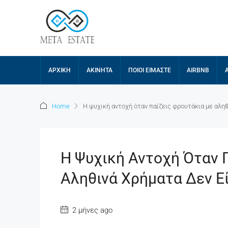
ΑΡΧΙΚΉ
ΑΚΊΝΗΤΑ
ΠΟΙΟΙ ΕΊΜΑΣΤΕ
AIRBNB
Home
Η ψυχική αντοχή όταν παίζεις φρουτάκια με αληθι
Η Ψυχική Αντοχή Όταν 
Αληθινά Χρήματα Δεν Εί
2 μήνες ago