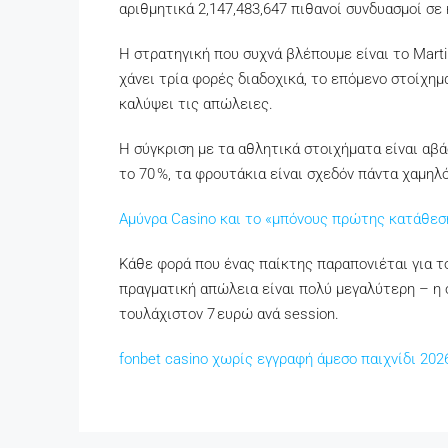
αριθμητικά 2,147,483,647 πιθανοί συνδυασμοί σε 
Η στρατηγική που συχνά βλέπουμε είναι το Marti
χάνει τρία φορές διαδοχικά, το επόμενο στοίχημα 
καλύψει τις απώλειες.
Η σύγκριση με τα αθλητικά στοιχήματα είναι αβ
το 70 %, τα φρουτάκια είναι σχεδόν πάντα χαμηλ
Αμύνρα Casino και το «μπόνους πρώτης κατάθεσης
Κάθε φορά που ένας παίκτης παραπονιέται για το
πραγματική απώλεια είναι πολύ μεγαλύτερη – η 
τουλάχιστον 7 ευρώ ανά session.
fonbet casino χωρίς εγγραφή άμεσο παιχνίδι 20