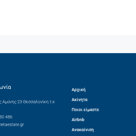
ωνία
Αρχική
Ακίνητα
ς Αμύνης 23 Θεσσαλονίκη τ.κ
Ποιοι είμαστε
80 486
Airbnb
etaestate.gr
Ανακαίνιση