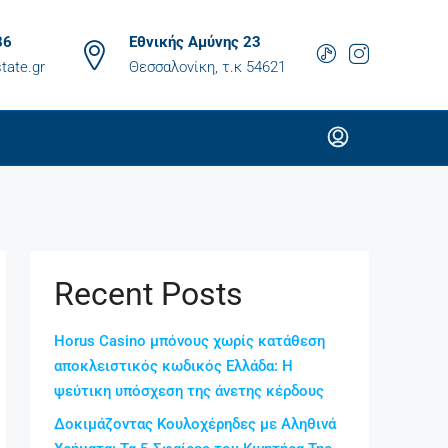
86
Εθνικής Αμύνης 23
tate.gr
Θεσσαλονίκη, τ.κ 54621
Recent Posts
Horus Casino μπόνους χωρίς κατάθεση
αποκλειστικός κωδικός Ελλάδα: Η
ψεύτικη υπόσχεση της άνετης κέρδους
Δοκιμάζοντας Κουλοχέρηδες με Αληθινά