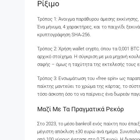
Ρίξιμο
Τρόπος 1: Άνοιγμα παράθυρου άμεσης εκκίνησης,
Ένα μήνυμα, 4 χαρακτήρες, και το παιχνίδι ξεκι
κρυπτογράφηση SHA‑256.
Τρόπος 2: Χρήση wallet crypto, όπου τα 0,001 B
αρχικό στοίχημα. Η σύγκριση με μια μηχανή κουλ
σαφής – όμως η ταχύτητα της εκτελεσής τους είν
Τρόπος 3: Ενσωμάτωση του «free spin» ως παραπλ
παίκτης μαντεύει το χρώμα της κάρτας, το σύστ
τόσο άσκοπη όσο το να παίρνεις ένα δωρεάν παγ
Μαζί Με Τα Πραγματικά Ρεκόρ
Στο 2023, το μέσο bankroll ενός παίκτη που έπα
μέγιστη απόκλιση ±30 ευρώ ανά ημέρα. Συνυπολο
από 100 γύρους έφτασε στο 0,75 ευρώ. Η διαφορά 