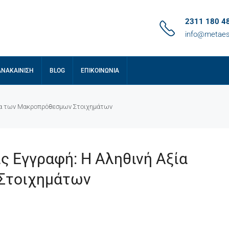
2311 180 4
info@metaes
ΑΝΑΚΑΊΝΙΣΗ
BLOG
ΕΠΙΚΟΙΝΩΝΊΑ
ξία των Μακροπρόθεσμων Στοιχημάτων
ς Εγγραφή: Η Αληθινή Αξία
Στοιχημάτων