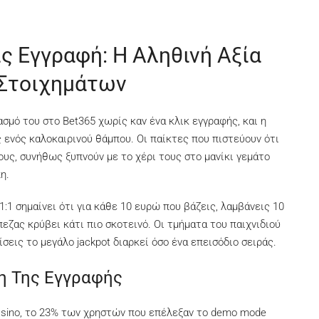
ς Εγγραφή: Η Αληθινή Αξία
Στοιχημάτων
ασμό του στο Bet365 χωρίς καν ένα κλικ εγγραφής, και η
 ενός καλοκαιρινού θάμπου. Οι παίκτες που πιστεύουν ότι
ιους, συνήθως ξυπνούν με το χέρι τους στο μανίκι γεμάτο
η.
:1 σημαίνει ότι για κάθε 10 ευρώ που βάζεις, λαμβάνεις 10
εζας κρύβει κάτι πιο σκοτεινό. Οι τμήματα του παιχνιδιού
ίσεις το μεγάλο jackpot διαρκεί όσο ένα επεισόδιο σειράς.
η Της Εγγραφής
asino, το 23% των χρηστών που επέλεξαν το demo mode