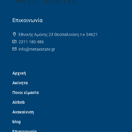
Επικοινωνία
Εθνικής Αμύνης 23 Θεσσαλονίκη τ.κ 54621
2311 180 486
info@metaestate.gr
Αρχική
Ακίνητα
Ποιοι είμαστε
Airbnb
Ανακαίνιση
blog
Επικοινωνία