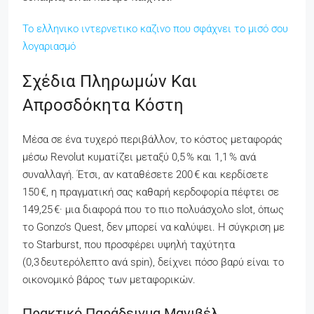
Το ελληνικο ιντερνετικο καζινο που σφάχνει το μισό σου
λογαριασμό
Σχέδια Πληρωμών Και
Απροσδόκητα Κόστη
Μέσα σε ένα τυχερό περιβάλλον, το κόστος μεταφοράς
μέσω Revolut κυματίζει μεταξύ 0,5 % και 1,1 % ανά
συναλλαγή. Έτσι, αν καταθέσετε 200 € και κερδίσετε
150 €, η πραγματική σας καθαρή κερδοφορία πέφτει σε
149,25 €· μια διαφορά που το πιο πολυάσχολο slot, όπως
το Gonzo’s Quest, δεν μπορεί να καλύψει. Η σύγκριση με
το Starburst, που προσφέρει υψηλή ταχύτητα
(0,3 δευτερόλεπτο ανά spin), δείχνει πόσο βαρύ είναι το
οικονομικό βάρος των μεταφορικών.
Πρακτικό Παράδειγμα Μανιβέλ