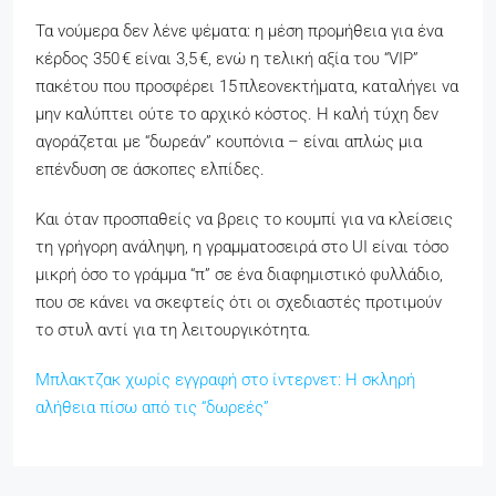
Τα νούμερα δεν λένε ψέματα: η μέση προμήθεια για ένα
κέρδος 350 € είναι 3,5 €, ενώ η τελική αξία του “VIP”
πακέτου που προσφέρει 15 πλεονεκτήματα, καταλήγει να
μην καλύπτει ούτε το αρχικό κόστος. Η καλή τύχη δεν
αγοράζεται με “δωρεάν” κουπόνια – είναι απλώς μια
επένδυση σε άσκοπες ελπίδες.
Και όταν προσπαθείς να βρεις το κουμπί για να κλείσεις
τη γρήγορη ανάληψη, η γραμματοσειρά στο UI είναι τόσο
μικρή όσο το γράμμα “π” σε ένα διαφημιστικό φυλλάδιο,
που σε κάνει να σκεφτείς ότι οι σχεδιαστές προτιμούν
το στυλ αντί για τη λειτουργικότητα.
Μπλακτζακ χωρίς εγγραφή στο ίντερνετ: Η σκληρή
αλήθεια πίσω από τις “δωρεές”