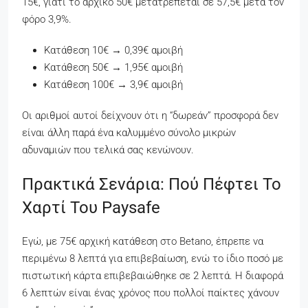
15€, γιατί το αρχικό 50€ μετατρέπεται σε 57,5€ μετά τον
φόρο 3,9%.
Κατάθεση 10€ → 0,39€ αμοιβή
Κατάθεση 50€ → 1,95€ αμοιβή
Κατάθεση 100€ → 3,9€ αμοιβή
Οι αριθμοί αυτοί δείχνουν ότι η “δωρεάν” προσφορά δεν
είναι άλλη παρά ένα καλυμμένο σύνολο μικρών
αδυναμιών που τελικά σας κενώνουν.
Πρακτικά Σενάρια: Πού Πέφτει Το
Χαρτί Του Paysafe
Εγώ, με 75€ αρχική κατάθεση στο Betano, έπρεπε να
περιμένω 8 λεπτά για επιβεβαίωση, ενώ το ίδιο ποσό με
πιστωτική κάρτα επιβεβαιώθηκε σε 2 λεπτά. Η διαφορά
6 λεπτών είναι ένας χρόνος που πολλοί παίκτες χάνουν