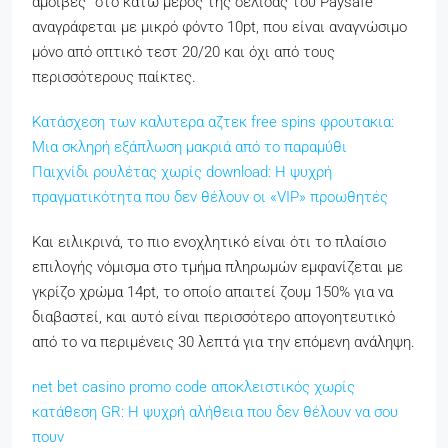
αμοιβές” στο κάτω μέρος της σελίδας του Paysafe
αναγράφεται με μικρό φόντο 10pt, που είναι αναγνώσιμο
μόνο από οπτικό τεστ 20/20 και όχι από τους
περισσότερους παίκτες.
Κατάσχεση των καλυτερα αζτεκ free spins φρουτακια:
Μια σκληρή εξάπλωση μακριά από το παραμύθι
Παιχνίδι ρουλέτας χωρίς download: Η ψυχρή
πραγματικότητα που δεν θέλουν οι «VIP» προωθητές
Και ειλικρινά, το πιο ενοχλητικό είναι ότι το πλαίσιο
επιλογής νόμισμα στο τμήμα πληρωμών εμφανίζεται με
γκρίζο χρώμα 14pt, το οποίο απαιτεί ζουμ 150% για να
διαβαστεί, και αυτό είναι περισσότερο απογοητευτικό
από το να περιμένεις 30 λεπτά για την επόμενη ανάληψη.
net bet casino promo code αποκλειστικός χωρίς
κατάθεση GR: Η ψυχρή αλήθεια που δεν θέλουν να σου
πουν