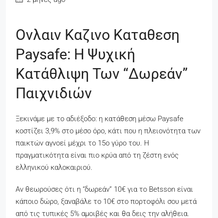
Ονλαιν Καζινο Καταθεση
Paysafe: Η Ψυχική
Κατάθλιψη Των “Δωρεάν”
Παιχνιδιών
Ξεκινάμε με το αδιέξοδο: η κατάθεση μέσω Paysafe
κοστίζει 3,9% στο μέσο όρο, κάτι που η πλειονότητα των
παικτών αγνοεί μέχρι το 15ο γύρο του. Η
πραγματικότητα είναι πιο κρύα από τη ζέστη ενός
ελληνικού καλοκαιριού.
Αν θεωρούσες ότι η “δωρεάν” 10€ για το Betsson είναι
κάποιο δώρο, ξαναβάλε το 10€ στο πορτοφόλι σου μετά
από τις τυπικές 5% αμοιβές και θα δεις την αλήθεια.