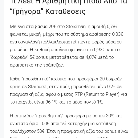
Τι Λέει Η Αριθμητική Πίσω Από Τα
“γρήγορα” Καταθέσεις
Με ένα στοίβασμα 20€ στο Stoiximan, η αμοιβή 0,78€
φαίνεται μικρή, μέχρι που το σύστημα αφαίρεσης 0,03€
ανά συναλλαγή πολλαπλασιαστεί πέντε φορές μέσα σε
μια μέρα. Η καθαρή απώλεια φτάνει στα 0,93€, και το
“δωρεάν” 5€ bonus μετατρέπεται σε 4,07€ μετά το
αφαιρετικό της τράπεζας.
Κάθε “προωθητικό” κωδικό που προσφέρει 20 δωρεάν
spins σε Starburst, στην πράξη προσθέτει μόνο 0,2€ σε
πραγματική αξία, αφού ο μέσος RTP (Return to Player) για
το παιχνίδι είναι 96,1% και το μέσο ποντό 1€.
Η επιπλέον “προωθητική” προσφορά με bonus 30% και
ανώτατο όριο 100€ απαιτεί καταρχήν μια κατάθεση
τουλάχιστον 50€. Έτσι η πραγματική αξία του bonus είναι