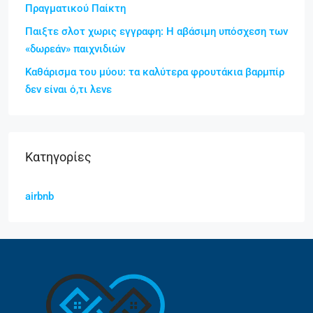
Πραγματικού Παίκτη
Παιξτε σλοτ χωρις εγγραφη: Η αβάσιμη υπόσχεση των
«δωρεάν» παιχνιδιών
Καθάρισμα του μύου: τα καλύτερα φρουτάκια βαρμπίρ
δεν είναι ό,τι λενε
Kατηγορίες
airbnb