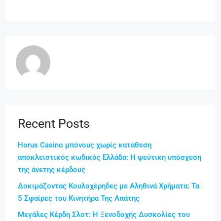
Recent Posts
Horus Casino μπόνους χωρίς κατάθεση
αποκλειστικός κωδικός Ελλάδα: Η ψεύτικη υπόσχεση
της άνετης κέρδους
Δοκιμάζοντας Κουλοχέρηδες με Αληθινά Χρήματα: Τα
5 Σφαίρες του Κινητήρα Της Απάτης
Μεγάλες Κέρδη Σλοτ: Η Ξενοδοχής Δυσκολίες του