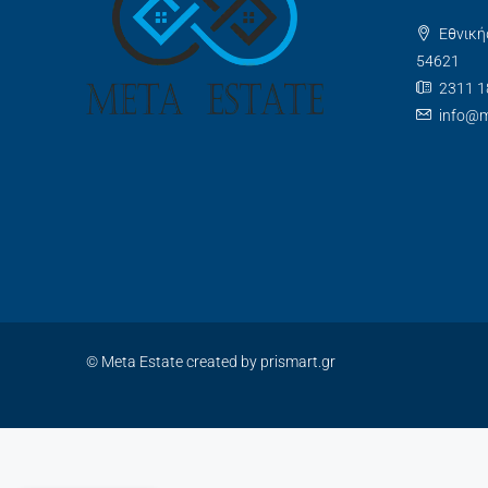
Εθνική
54621
2311 1
info@m
© Meta Estate created by prismart.gr