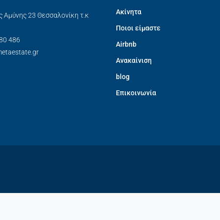
Ακίνητα
ς Αμύνης 23 Θεσσαλονίκη τ.κ
Ποιοι είμαστε
80 486
Airbnb
etaestate.gr
Ανακαίνιση
blog
Επικοινωνία