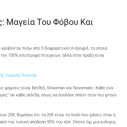
ς: Μαγεία Του Φόβου Και
 κρύβονται πίσω από 5 διαφορετικά UI‑προφίλ, τα οποία
ό την 100% επιστροφή στοιχείων, αλλά στην πράξη είναι
ής τυχερής λογικής
ς ψάχνεις είναι Bet365, Stoiximan και Novomatic. Κάθε ένα
ορές” σε κάθε σελίδα, όπως να πουλάνε σπέντ στον πιο φτηνό
 των 20€, θυμήσου ότι τα 20€ είναι το ποσό που χάνεις όταν η
από την τυπική απόδοση 95% του slot. Οπότε όχι μια ευλογία,