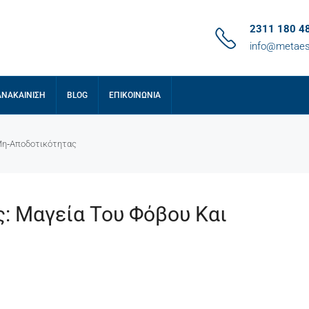
2311 180 4
info@metaes
ΑΝΑΚΑΊΝΙΣΗ
BLOG
ΕΠΙΚΟΙΝΩΝΊΑ
 Μη‑Αποδοτικότητας
ς: Μαγεία Του Φόβου Και