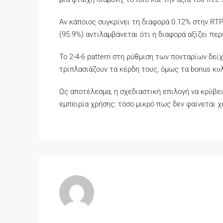
Αν κάποιος συγκρίνει τη διαφορά 0.12% στην RTP 
(95.9%) αντιλαμβάνεται ότι η διαφορά αξίζει περί
Το 2-4-6 pattern στη ρύθμιση των πονταρίων δείχ
τριπλασιάζουν τα κέρδη τους, όμως τα bonus κυλ
Ως αποτέλεσμα, η σχεδιαστική επιλογή να κρύβει
εμπειρία χρήσης: τόσο μικρό πως δεν φαίνεται χ