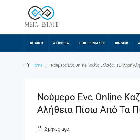
ΑΡΧΙΚΉ
ΑΚΊΝΗΤΑ
ΠΟΙΟΙ ΕΊΜΑΣΤΕ
AIRBNB
Home
Νούμερο Ένα Online Καζίνο Ελλάδα: Η Σκληρή Αλ
Νούμερο Ένα Online Καζ
Αλήθεια Πίσω Από Τα Π
2 μήνες ago