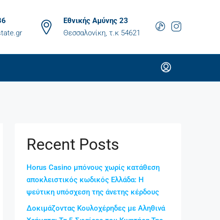
86
Εθνικής Αμύνης 23
tate.gr
Θεσσαλονίκη, τ.κ 54621
Recent Posts
Horus Casino μπόνους χωρίς κατάθεση
αποκλειστικός κωδικός Ελλάδα: Η
ψεύτικη υπόσχεση της άνετης κέρδους
Δοκιμάζοντας Κουλοχέρηδες με Αληθινά