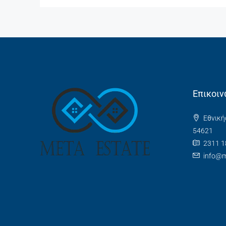
Επικοιν
Εθνική
54621
2311 1
info@m