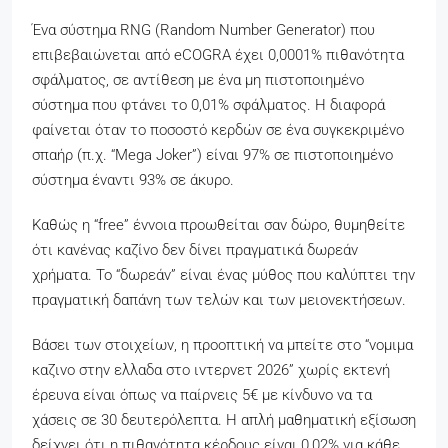
Ένα σύστημα RNG (Random Number Generator) που
επιβεβαιώνεται από eCOGRA έχει 0,0001% πιθανότητα
σφάλματος, σε αντίθεση με ένα μη πιστοποιημένο
σύστημα που φτάνει το 0,01% σφάλματος. Η διαφορά
φαίνεται όταν το ποσοστό κερδών σε ένα συγκεκριμένο
σπαήρ (π.χ. “Mega Joker”) είναι 97% σε πιστοποιημένο
σύστημα έναντι 93% σε άκυρο.
Καθώς η “free” έννοια προωθείται σαν δώρο, θυμηθείτε
ότι κανένας καζίνο δεν δίνει πραγματικά δωρεάν
χρήματα. Το “δωρεάν” είναι ένας μύθος που καλύπτει την
πραγματική δαπάνη των τελών και των μειονεκτήσεων.
Βάσει των στοιχείων, η προοπτική να μπείτε στο “νομιμα
καζινο στην ελλαδα στο ιντερνετ 2026” χωρίς εκτενή
έρευνα είναι όπως να παίρνεις 5€ με κίνδυνο να τα
χάσεις σε 30 δευτερόλεπτα. Η απλή μαθηματική εξίσωση
δείχνει ότι η πιθανότητα κέρδους είναι 0,02% για κάθε