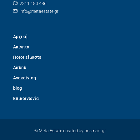
2311 180 486
info@metaestate.gr
Αρχική
Ακίνητα
Ποιοι είμαστε
Airbnb
Ανακαίνιση
blog
Επικοινωνία
© Meta Estate created by prismart.gr