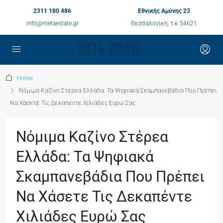
2311 180 486
Εθνικής Αμύνης 23
info@metaestate.gr
Θεσσαλονίκη, τ.κ 54621
Home
Νόμιμα Καζίνο Στέρεα Ελλάδα: Τα Ψηφιακά Σκαμπανεβάδια Που Πρέπει
Να Χάσετε Τις Δεκαπέντε Χιλιάδες Ευρώ Σας
Νόμιμα Καζίνο Στέρεα
Ελλάδα: Τα Ψηφιακά
Σκαμπανεβάδια Που Πρέπει
Να Χάσετε Τις Δεκαπέντε
Χιλιάδες Ευρώ Σας