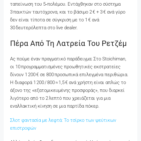
ταπείνωση του 5‑πολέμου. Εντάχθηκαν στο σύστημα
3 παικτών ταυτόχρονα, και το βάσιμο 2 € + 3 € ανά γύρο
δεν είναι τίποτα σε σύγκριση με το 1 € ανά
30 δευτερόλεπτα στο live dealer.
Πέρα Από Τη Λατρεία Του Ρετζέμ
Ας πούμε έναν πραγματικό παράδειγμα: Στο Stoichiman,
οι 10 προγραμματισμένες προωθητικές εκστρατείες
δίνουν 1 200 € σε 800 προσωπικά επιλεγμένα περιθώρια.
Η διαφορά 1 200 / 800 ≈ 1,5 € ανά χρήστη είναι απλώς το
άξονο της «εξατομικευμένης προσφοράς», που διαρκεί
λιγότερο από το 2 λεπτό που χρειάζεται για μια
εναλλακτική κίνηση σε μια παρτίδα πόκερ.
Σλοτ φαντασία με λεφτά: Το τσίρκο των ψεύτικων
επιστροφών