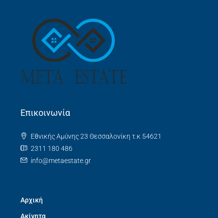
Επικοινωνία
Εθνικής Αμύνης 23 Θεσσαλονίκη τ.κ 54621
2311 180 486
info@metaestate.gr
Αρχική
Ακίνητα