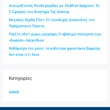
Δοκιμάζοντας Κουλοχέρηδες με Αληθινά Χρήματα: Τα
5 Σφαίρες του Κινητήρα Της Απάτης
Μεγάλες Κέρδη Σλοτ: Η Ξενοδοχής Δυσκολίες του
Πραγματικού Παίκτη
Παιξτε σλοτ χωρις εγγραφη: Η αβάσιμη υπόσχεση των
«δωρεάν» παιχνιδιών
Καθάρισμα του μύου: τα καλύτερα φρουτάκια βαρμπίρ
δεν είναι ό,τι λενε
Kατηγορίες
airbnb