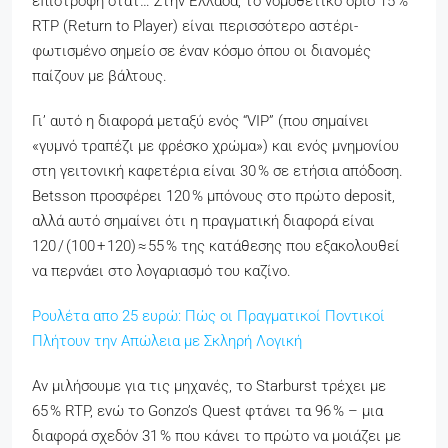
επιστροφή στατ… Στην Ελλάδα, το νομοθετικό όριο 15 %
RTP (Return to Player) είναι περισσότερο αστέρι-
φωτισμένο σημείο σε έναν κόσμο όπου οι διανομές
παίζουν με βάλτους.
Γι’ αυτό η διαφορά μεταξύ ενός “VIP” (που σημαίνει
«γυμνό τραπέζι με φρέσκο χρώμα») και ενός μνημονίου
στη γειτονική καφετέρια είναι 30 % σε ετήσια απόδοση.
Betsson προσφέρει 120 % μπόνους στο πρώτο deposit,
αλλά αυτό σημαίνει ότι η πραγματική διαφορά είναι
120 / (100 + 120) ≈ 55 % της κατάθεσης που εξακολουθεί
να περνάει στο λογαριασμό του καζίνο.
Ρουλέτα απο 25 ευρώ: Πώς οι Πραγματικοί Ποντικοί
Πλήτουν την Απώλεια με Σκληρή Λογική
Αν μιλήσουμε για τις μηχανές, το Starburst τρέχει με
65 % RTP, ενώ το Gonzo’s Quest φτάνει τα 96 % – μια
διαφορά σχεδόν 31 % που κάνει το πρώτο να μοιάζει με