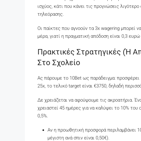
ισχύος, κάτι που κάνει τις προγνώσεις λιγότερο
τηλεόρασης.
Οι παίκτες που αγνοούν τα 3x wagering μπορεί 
μέρα, γιατί η πραγματική απόδοση είναι 0,3 ευρ
Πρακτικές Στρατηγικές (ή Α
Στο Σχολείο
Ας πάρουμε το 10Bet ως παράδειγμα: προσφέρει 
25x, το τελικό target είναι €3750, δηλαδή περισ
Δε χρειάζεται να αφούψουμε τις ακροατήρια. Έν
χρειαστεί 45 ημέρες για να καλύψει το 10% του α
0,5%.
Αν η προωθητική προσφορά περιλαμβάνει 100
μέγιστη ανά σπιν είναι 0,50€).