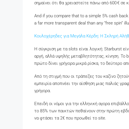
σημαίνει ότι θα χρειαστείτε πάνω από 600 € σε 
And if you compare that to a simple 5% cash back o
a far more transparent deal than any “free spin” illu
Κουλοχέρηδες για Μεγάλα Κέρδη: Η Σκληρή Αλή
Η σύγκριση με τα slots είναι λογική: Starburst ε
αργή, αλλά υψηλής μεταβλητότητας, κίνηση. Το b
πρώτο δίνει γρήγορα μικρά ρίσκα, το δεύτερο απ
Από τη στιγμή που οι τράπεζες του καζίνο ζητο
εμπειρία αποπνέει την αίσθηση μιας παλιάς γρα
γρήγορα.
Επειδή οι νόμοι για την ελληνική αγορα επιβάλλ
το 85% των παικτών πεθαίνουν στην πρώτη εβδο
να φτάσει τα 2€ που προωθεί το site.