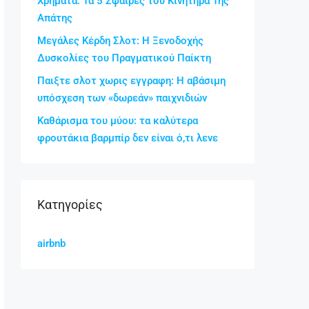
Χρήματα: Τα 5 Σφαίρες του Κινητήρα Της
Απάτης
Μεγάλες Κέρδη Σλοτ: Η Ξενοδοχής
Δυσκολίες του Πραγματικού Παίκτη
Παιξτε σλοτ χωρις εγγραφη: Η αβάσιμη
υπόσχεση των «δωρεάν» παιχνιδιών
Καθάρισμα του μύου: τα καλύτερα
φρουτάκια βαρμπίρ δεν είναι ό,τι λενε
Kατηγορίες
airbnb