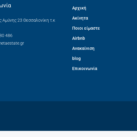
ωνία
Αρχική
Ακίνητα
ς Αμύνης 23 Θεσσαλονίκη τ.κ
Ποιοι είμαστε
80 486
Airbnb
etaestate.gr
Ανακαίνιση
blog
Επικοινωνία