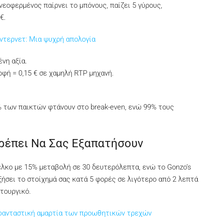
νεοφερμένος παίρνει το μπόνους, παίζει 5 γύρους,
€.
ιντερνετ: Μια ψυχρή απολογία
ένη αξία.
οφή = 0,15 € σε χαμηλή RTP μηχανή.
1% των παικτών φτάνουν στο break-even, ενώ 99% τους
Πρέπει Να Σας Εξαπατήσουν
ν έλκο με 15% μεταβολή σε 30 δευτερόλεπτα, ενώ το Gonzo’s
ξήσει το στοίχημά σας κατά 5 φορές σε λιγότερο από 2 λεπτά
ιτουργικό.
Η φανταστική αμαρτία των προωθητικών τρεχών