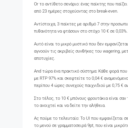
Or το αντίθετο σενάριο: ένας παίκτης που παίζει
από 23 ημέρες στοχεύοντας στο break-even.
Αντίστοιχα, 3 παίκτες με αριθμό 7 στην προσωπι
πιθανότητα να φτάσουν στο στόχο 10 € σε 0,03%.
Αυτό είναι το μικρό μυστικό που δεν εμφανίζετα
αγνοούν τις ακριβείς συνθήκες του wagering, μ
αποτυχίες.
And τώρα ένα πρακτικό σύστημα: Κάθε φορά που 
με RTP 97% και σκεφτείτε το 0,04 € αναμενόμενο
περίπου 4 ώρες συνεχούς παιχνιδιού με 0,75 € α
Στο τέλος, το 10 € μπόνους φρουτάκια είναι σαν 
το ανοιχτεί και να δείτε την αλήθεια.
Ας πούμε το τελευταίο: Το UI που εμφανίζεται σ
το μενού σε γραμματοσειρά 9pt, που είναι μικρό