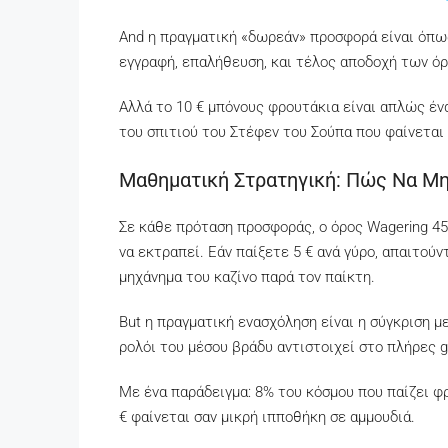
And η πραγματική «δωρεάν» προσφορά είναι όπως 
εγγραφή, επαλήθευση, και τέλος αποδοχή των ό
Αλλά το 10 € μπόνους φρουτάκια είναι απλώς έν
του σπιτιού του Στέφεν του Σούπα που φαίνεται 
Μαθηματική Στρατηγική: Πώς Να Μ
Σε κάθε πρόταση προσφοράς, ο όρος Wagering 45x
να εκτραπεί. Εάν παίξετε 5 € ανά γύρο, απαιτού
μηχάνημα του καζίνο παρά τον παίκτη.
But η πραγματική ενασχόληση είναι η σύγκριση μ
ρολόι του μέσου βράδυ αντιστοιχεί στο πλήρες 
Με ένα παράδειγμα: 8% του κόσμου που παίζει φρ
€ φαίνεται σαν μικρή ιπποθήκη σε αμμουδιά.