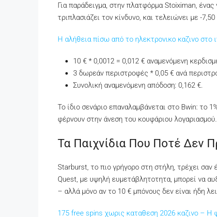
Για παράδειγμα, στην πλατφόρμα Stoiximan, ένας 
τριπλασιάζει τον κίνδυνο, και τελειώνει με -7,50 
Η αλήθεια πίσω από το ηλεκτρονικο καζινο στο 
10 € * 0,0012 = 0,012 € αναμενόμενη κερδισμ
3 δωρεάν περιστροφές * 0,05 € ανά περιστρ
Συνολική αναμενόμενη απόδοση: 0,162 €.
Το ίδιο σενάριο επαναλαμβάνεται στο Bwin: το 
φέρνουν στην άνεση του κουφάριου λογαριασμού.
Τα Παιχνίδια Που Ποτέ Δεν 
Starburst, το πιο γρήγορο στη στήλη, τρέχει σα
Quest, με υψηλή ευμετάβλητοτητα, μπορεί να αυ
– αλλά μόνο αν το 10 € μπόνους δεν είναι ήδη λε
175 free spins χωρις καταθεση 2026 καζινο – 