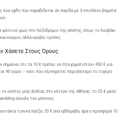
ένα «gift» που παραδίδεται σε παγίδα με 3 επιπλέον βήματα:
ρων.
α ψεύτικο φως στο πεζοδρόμιο της απάτης, όπως το λουβάκι
καινούργιο, αλλά κρύβει τρύπες.
ην Χάσετε Στους Όρους
 σημαίνει ότι τα 10 € πρέπει να στοιχηματιστούν 450 € για
νται 90 γύροι – κάτι που εξυπηρετεί περισσότερο το τυχερό
ε το κόστος μιας βόλτας στο κέντρο της Αθήνας: το 25 € μέσο
gambling σύνολο του μπόνους.
ουτάκια τυπικά παίζει 20 € ανά εβδομάδα, άρα η προσφορά 10