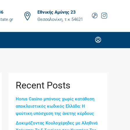
86
Εθνικής Αμύνης 23
tate.gr
Θεσσαλονίκη, τ.κ 54621
Recent Posts
Horus Casino μπόνους χωρίς κατάθεση
αποκλειστικός κωδικός Ελλάδα: Η
ψεύτικη υπόσχεση της άνετης κέρδους
Δοκιμάζοντας Κουλοχέρηδες με Αληθινά