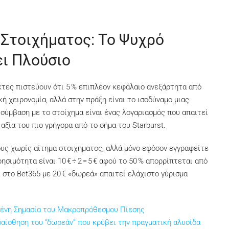
Στοιχήματος: Το Ψυχρό
ει Πλούσιο
ίκτες πιστεύουν ότι 5 % επιπλέον κεφάλαιο ανεξάρτητα από
ή χειρονομία, αλλά στην πράξη είναι το ισοδύναμο μιας
 σύμβαση με το στοίχημα είναι ένας λογαριασμός που απαιτεί
 αξία του πιο γρήγορα από το σήμα του Starburst.
ους χωρίς αίτημα στοιχήματος, αλλά μόνο εφόσον εγγραφείτε
ησιμότητα είναι 10 € ÷ 2 = 5 € αφού το 50 % απορρίπτεται από
 στο Bet365 με 20 € «δωρεά» απαιτεί ελάχιστο γύρισμα
ωμένη Σημασία του Μακροπρόθεσμου Πίεσης
αίσθηση του “δωρεάν” που κρύβει την πραγματική αλυσίδα