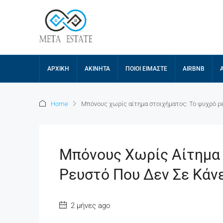
ΑΡΧΙΚΉ
ΑΚΊΝΗΤΑ
ΠΟΙΟΙ ΕΊΜΑΣΤΕ
AIRBNB
Home
Μπόνους χωρίς αίτημα στοιχήματος: Το ψυχρό ρε
Μπόνους Χωρίς Αίτημα 
Ρευστό Που Δεν Σε Κάν
2 μήνες ago