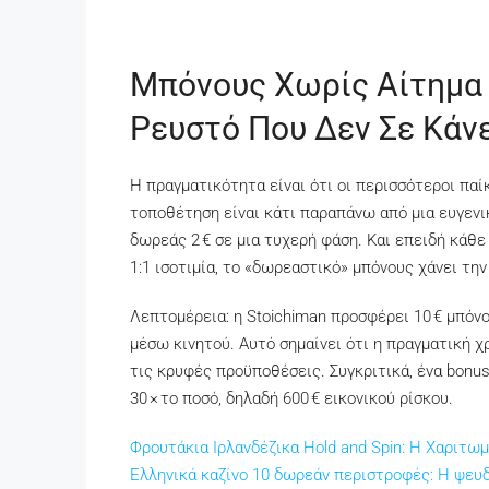
Μπόνους Χωρίς Αίτημα 
Ρευστό Που Δεν Σε Κάν
Η πραγματικότητα είναι ότι οι περισσότεροι πα
τοποθέτηση είναι κάτι παραπάνω από μια ευγενικ
δωρεάς 2 € σε μια τυχερή φάση. Και επειδή κάθε
1:1 ισοτιμία, το «δωρεαστικό» μπόνους χάνει την
Λεπτομέρεια: η Stoichiman προσφέρει 10 € μπόν
μέσω κινητού. Αυτό σημαίνει ότι η πραγματική χρ
τις κρυφές προϋποθέσεις. Συγκριτικά, ένα bonus
30 × το ποσό, δηλαδή 600 € εικονικού ρίσκου.
Φρουτάκια Ιρλανδέζικα Hold and Spin: Η Χαριτ
Ελληνικά καζίνο 10 δωρεάν περιστροφές: Η ψευδ