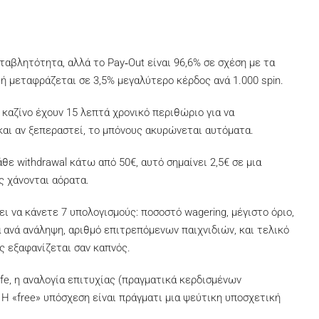
ταβλητότητα, αλλά το Pay‑Out είναι 96,6% σε σχέση με τα
 μεταφράζεται σε 3,5% μεγαλύτερο κέρδος ανά 1.000 spin.
 καζίνο έχουν 15 λεπτά χρονικό περιθώριο για να
αι αν ξεπεραστεί, το μπόνους ακυρώνεται αυτόματα.
θε withdrawal κάτω από 50€, αυτό σημαίνει 2,5€ σε μια
ς χάνονται αόρατα.
ι να κάνετε 7 υπολογισμούς: ποσοστό wagering, μέγιστο όριο,
α ανά ανάληψη, αριθμό επιτρεπόμενων παιχνιδιών, και τελικό
ος εξαφανίζεται σαν καπνός.
fe, η αναλογία επιτυχίας (πραγματικά κερδισμένων
Η «free» υπόσχεση είναι πράγματι μια ψεύτικη υποσχετική