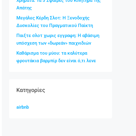
Χρήματα: Τα 5 Σφαίρες του Κινητήρα Της
Απάτης
Μεγάλες Κέρδη Σλοτ: Η Ξενοδοχής
Δυσκολίες του Πραγματικού Παίκτη
Παιξτε σλοτ χωρις εγγραφη: Η αβάσιμη
υπόσχεση των «δωρεάν» παιχνιδιών
Καθάρισμα του μύου: τα καλύτερα
φρουτάκια βαρμπίρ δεν είναι ό,τι λενε
Kατηγορίες
airbnb