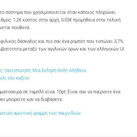
ι το σύστημα που χρησιμοποιείται όταν κάποιος πληρώνει
θμος: 1,2€ κόστος στην αρχή, 0,03€ προμήθεια στην τελική
νεται πουθενά.
 φιλικός δάσκαλος και πιο σαν ένα ρομπότ που τυπώνει 3,7%
συμβατότητα μεταξύ των αγγλικών όρων και των ελληνικών UI
ις ταυτοποιηση: Μια Σκληρή Απλή Αλήθεια
λί του καζίνο
αμματοσειρά σε ταμπλό είναι 10pt; Είναι σαν να παίρνετε ένα
εν μπορείτε καν να διαβάσετε.
ματική αμυντική γραμμή των παιχνιδιών