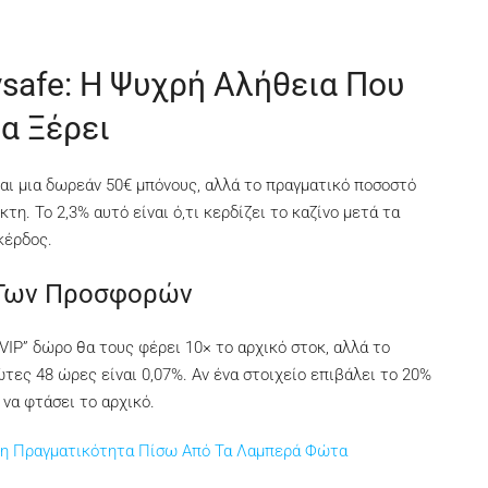
safe: Η Ψυχρή Αλήθεια Που
α Ξέρει
ι μια δωρεάν 50€ μπόνους, αλλά το πραγματικό ποσοστό
η. Το 2,3% αυτό είναι ό,τι κερδίζει το καζίνο μετά τα
κέρδος.
 Των Προσφορών
“VIP” δώρο θα τους φέρει 10× το αρχικό στοκ, αλλά το
τες 48 ώρες είναι 0,07%. Αν ένα στοιχείο επιβάλει το 20%
 να φτάσει το αρχικό.
η Πραγματικότητα Πίσω Από Τα Λαμπερά Φώτα