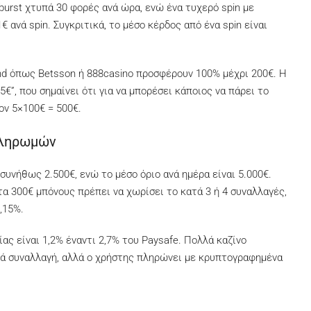
arburst χτυπά 30 φορές ανά ώρα, ενώ ένα τυχερό spin με
1€ ανά spin. Συγκριτικά, το μέσο κέρδος από ένα spin είναι
nd όπως Betsson ή 888casino προσφέρουν 100% μέχρι 200€. Η
€”, που σημαίνει ότι για να μπορέσει κάποιος να πάρει το
ον 5×100€ = 500€.
Πληρωμών
συνήθως 2.500€, ενώ το μέσο όριο ανά ημέρα είναι 5.000€.
τα 300€ μπόνους πρέπει να χωρίσει το κατά 3 ή 4 συναλλαγές,
,15%.
ας είναι 1,2% έναντι 2,7% του Paysafe. Πολλά καζίνο
νά συναλλαγή, αλλά ο χρήστης πληρώνει με κρυπτογραφημένα