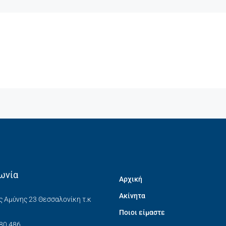
ωνία
Αρχική
Ακίνητα
ς Αμύνης 23 Θεσσαλονίκη τ.κ
Ποιοι είμαστε
80 486