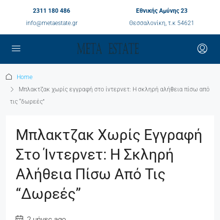
2311 180 486
Εθνικής Αμύνης 23
info@metaestate.gr
Θεσσαλονίκη, τ.κ 54621
Home
Μπλακτζακ χωρίς εγγραφή στο ίντερνετ: Η σκληρή αλήθεια πίσω από
τις “δωρεές”
Μπλακτζακ Χωρίς Εγγραφή
Στο Ίντερνετ: Η Σκληρή
Αλήθεια Πίσω Από Τις
“δωρεές”
2 μήνες ago