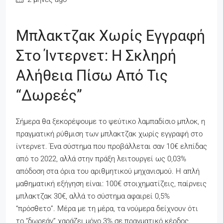
Μπλακτζακ Χωρίς Εγγραφή
Στο Ίντερνετ: Η Σκληρή
Αλήθεια Πίσω Από Τις
“δωρεές”
Σήμερα θα ξεκορέψουμε το ψεύτικο λαμπαδίσιο μπλοκ, η
πραγματική ρύθμιση των μπλακτζακ χωρίς εγγραφή στο
ίντερνετ. Ένα σύστημα που προβάλλεται σαν 10€ ελπίδας
από το 2022, αλλά στην πράξη λειτουργεί ως 0,03%
απόδοση στα όρια του αριθμητικού μηχανισμού. Η απλή
μαθηματική εξήγηση είναι: 100€ στοιχηματίζεις, παίρνεις
μπλακτζακ 30€, αλλά το σύστημα αφαιρεί 0,5%
“πρόσθετο”. Μέρα με τη μέρα, τα νούμερα δείχνουν ότι
το “δωρεάν” χαράζει μόνο 3% σε πραγματικό κέρδος.