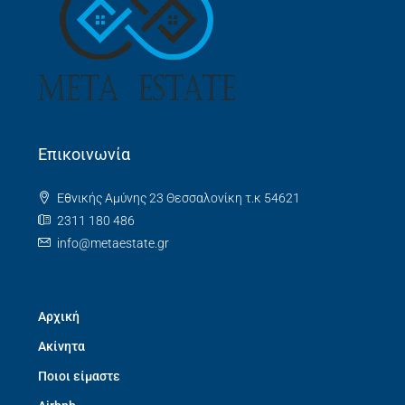
Επικοινωνία
Εθνικής Αμύνης 23 Θεσσαλονίκη τ.κ 54621
2311 180 486
info@metaestate.gr
Αρχική
Ακίνητα
Ποιοι είμαστε