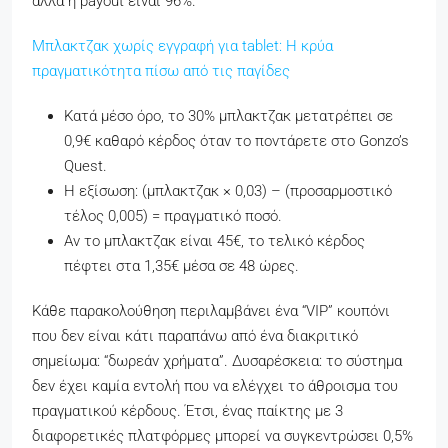
αλλά η payout είναι 96%.
Μπλακτζακ χωρίς εγγραφή για tablet: Η κρύα
πραγματικότητα πίσω από τις παγίδες
Κατά μέσο όρο, το 30% μπλακτζακ μετατρέπει σε
0,9€ καθαρό κέρδος όταν το ποντάρετε στο Gonzo’s
Quest.
Η εξίσωση: (μπλακτζακ × 0,03) – (προσαρμοστικό
τέλος 0,005) = πραγματικό ποσό.
Αν το μπλακτζακ είναι 45€, το τελικό κέρδος
πέφτει στα 1,35€ μέσα σε 48 ώρες.
Κάθε παρακολούθηση περιλαμβάνει ένα “VIP” κουπόνι
που δεν είναι κάτι παραπάνω από ένα διακριτικό
σημείωμα: “δωρεάν χρήματα”. Δυσαρέσκεια: το σύστημα
δεν έχει καμία εντολή που να ελέγχει το άθροισμα του
πραγματικού κέρδους. Έτσι, ένας παίκτης με 3
διαφορετικές πλατφόρμες μπορεί να συγκεντρώσει 0,5%