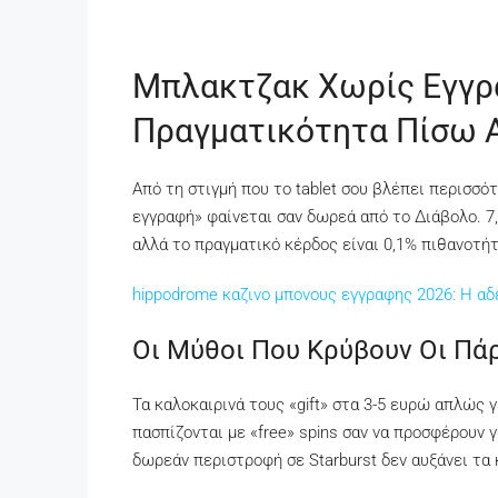
Μπλακτζακ Χωρίς Εγγραφ
Πραγματικότητα Πίσω Α
Από τη στιγμή που το tablet σου βλέπει περισσό
εγγραφή» φαίνεται σαν δωρεά από το Διάβολο. 7
αλλά το πραγματικό κέρδος είναι 0,1% πιθανοτήτ
hippodrome καζινο μπονους εγγραφης 2026: Η α
Οι Μύθοι Που Κρύβουν Οι Πά
Τα καλοκαιρινά τους «gift» στα 3-5 ευρώ απλώς γ
πασπίζονται με «free» spins σαν να προσφέρουν 
δωρεάν περιστροφή σε Starburst δεν αυξάνει τα