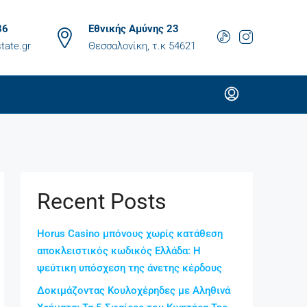
86
Εθνικής Αμύνης 23
tate.gr
Θεσσαλονίκη, τ.κ 54621
Recent Posts
Horus Casino μπόνους χωρίς κατάθεση
αποκλειστικός κωδικός Ελλάδα: Η
ψεύτικη υπόσχεση της άνετης κέρδους
Δοκιμάζοντας Κουλοχέρηδες με Αληθινά