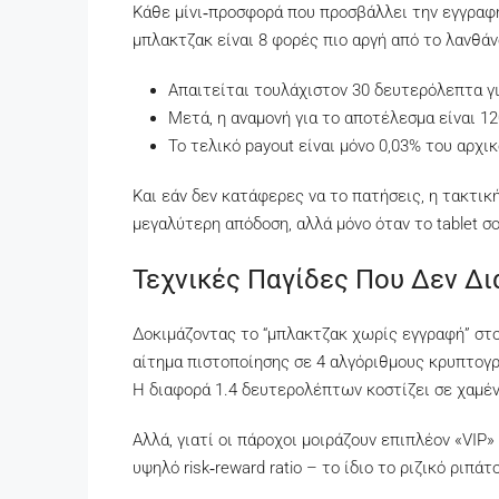
Κάθε μίνι‑προσφορά που προσβάλλει την εγγραφή
μπλακτζακ είναι 8 φορές πιο αργή από το λανθάν
Απαιτείται τουλάχιστον 30 δευτερόλεπτα γι
Μετά, η αναμονή για το αποτέλεσμα είναι 1
Το τελικό payout είναι μόνο 0,03% του αρχι
Και εάν δεν κατάφερες να το πατήσεις, η τακτικ
μεγαλύτερη απόδοση, αλλά μόνο όταν το tablet σο
Τεχνικές Παγίδες Που Δεν Δι
Δοκιμάζοντας το “μπλακτζακ χωρίς εγγραφή” στο 
αίτημα πιστοποίησης σε 4 αλγόριθμους κρυπτογρά
Η διαφορά 1.4 δευτερολέπτων κοστίζει σε χαμέν
Αλλά, γιατί οι πάροχοι μοιράζουν επιπλέον «VIP»
υψηλό risk‑reward ratio – το ίδιο το ριζικό ριπά