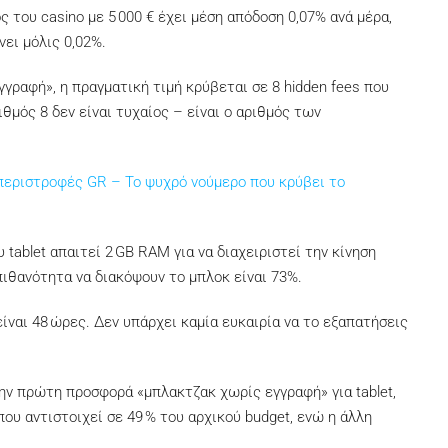
 του casino με 5 000 € έχει μέση απόδοση 0,07% ανά μέρα,
ει μόλις 0,02%.
γραφή», η πραγματική τιμή κρύβεται σε 8 hidden fees που
ιθμός 8 δεν είναι τυχαίος – είναι ο αριθμός των
 περιστροφές GR – Το ψυχρό νούμερο που κρύβει το
 tablet απαιτεί 2 GB RAM για να διαχειριστεί την κίνηση
 πιθανότητα να διακόψουν το μπλοκ είναι 73%.
είναι 48 ώρες. Δεν υπάρχει καμία ευκαιρία να το εξαπατήσεις
την πρώτη προσφορά «μπλακτζακ χωρίς εγγραφή» για tablet,
 που αντιστοιχεί σε 49 % του αρχικού budget, ενώ η άλλη