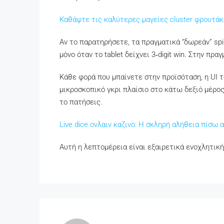
Καθάψτε τις καλύτερες μαγείες cluster φρουτάκ
Αν το παρατηρήσετε, τα πραγματικά “δωρεάν” spi
μόνο όταν το tablet δείχνει 3‑digit win. Στην πραγ
Κάθε φορά που μπαίνετε στην προϊσόταση, η UI τ
μικροσκοπικό γκρι πλαίσιο στο κάτω δεξιό μέρος
το πατήσεις.
Live dice ονλαιν καζινο: Η σκληρή αλήθεια πίσω 
Αυτή η λεπτομέρεια είναι εξαιρετικά ενοχλητική