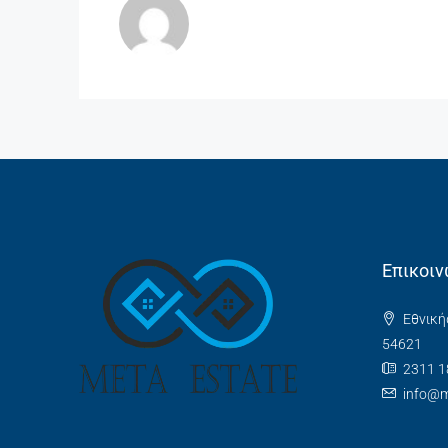
Επικοιν
Εθνική
54621
2311 1
info@m