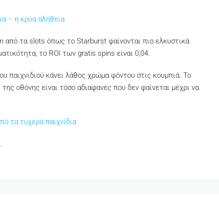
ια – η κρύα αλήθεια
n από τα slots όπως το Starburst φαίνονται πιο ελκυστικά
ματικότητα, το ROI των gratis spins είναι 0,04.
ου παιχνιδιού κάνει λάθος χρώμα φόντου στις κουμπιά. Το
 της οθόνης είναι τόσο αδιαφανές που δεν φαίνεται μέχρι να
από τα τυχερά παιχνίδια
.