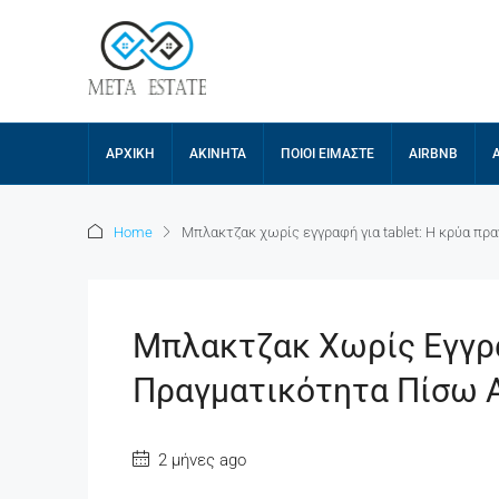
ΑΡΧΙΚΉ
ΑΚΊΝΗΤΑ
ΠΟΙΟΙ ΕΊΜΑΣΤΕ
AIRBNB
Home
Μπλακτζακ χωρίς εγγραφή για tablet: Η κρύα πρ
Μπλακτζακ Χωρίς Εγγραφ
Πραγματικότητα Πίσω Α
2 μήνες ago