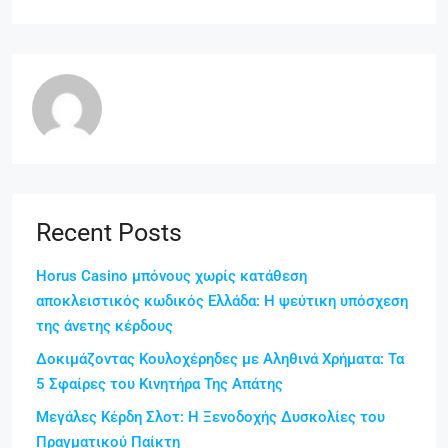
Recent Posts
Horus Casino μπόνους χωρίς κατάθεση
αποκλειστικός κωδικός Ελλάδα: Η ψεύτικη υπόσχεση
της άνετης κέρδους
Δοκιμάζοντας Κουλοχέρηδες με Αληθινά Χρήματα: Τα
5 Σφαίρες του Κινητήρα Της Απάτης
Μεγάλες Κέρδη Σλοτ: Η Ξενοδοχής Δυσκολίες του
Πραγματικού Παίκτη