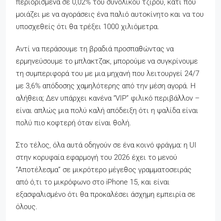
περιορισμένα σε 0,02% του συνολικού τζίρου, κάτι που
μοιάζει με να αγοράσεις ένα παλιό αυτοκίνητο και να του
υποσχεθείς ότι θα τρέξει 1000 χιλιόμετρα.
Αντί να περάσουμε τη βραδιά προσπαθώντας να
ερμηνεύσουμε το μπλακτζακ, μπορούμε να συγκρίνουμε
τη συμπεριφορά του με μια μηχανή που λειτουργεί 24/7
με 3,6% απόδοσης χαμηλότερης από την μέση αγορά. Η
αλήθεια; Δεν υπάρχει κανένα “VIP” φιλικό περιβάλλον –
είναι απλώς μια πολύ καλή απόδειξη ότι η ψαλίδα είναι
πολύ πιο κοφτερή όταν είναι θολή.
Στο τέλος, όλα αυτά οδηγούν σε ένα κοινό φράγμα: η UI
στην κορυφαία εφαρμογή του 2026 έχει το μενού
“Αποτέλεσμα” σε μικρότερο μέγεθος γραμματοσειράς
από ό,τι το μικρόφωνο στο iPhone 15, και είναι
εξασφαλισμένο ότι θα προκαλέσει άσχημη εμπειρία σε
όλους.