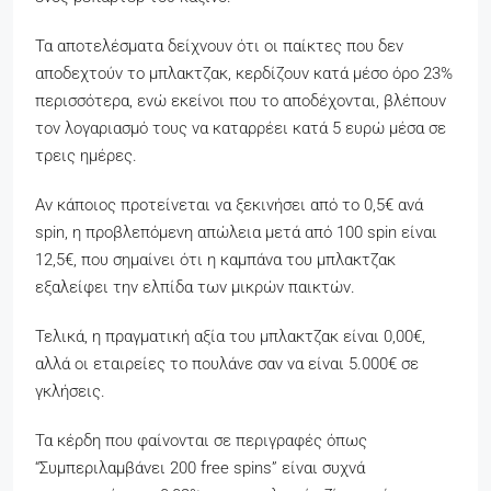
Τα αποτελέσματα δείχνουν ότι οι παίκτες που δεν
αποδεχτούν το μπλακτζακ, κερδίζουν κατά μέσο όρο 23%
περισσότερα, ενώ εκείνοι που το αποδέχονται, βλέπουν
τον λογαριασμό τους να καταρρέει κατά 5 ευρώ μέσα σε
τρεις ημέρες.
Αν κάποιος προτείνεται να ξεκινήσει από το 0,5€ ανά
spin, η προβλεπόμενη απώλεια μετά από 100 spin είναι
12,5€, που σημαίνει ότι η καμπάνα του μπλακτζακ
εξαλείφει την ελπίδα των μικρών παικτών.
Τελικά, η πραγματική αξία του μπλακτζακ είναι 0,00€,
αλλά οι εταιρείες το πουλάνε σαν να είναι 5.000€ σε
γκλήσεις.
Τα κέρδη που φαίνονται σε περιγραφές όπως
“Συμπεριλαμβάνει 200 free spins” είναι συχνά