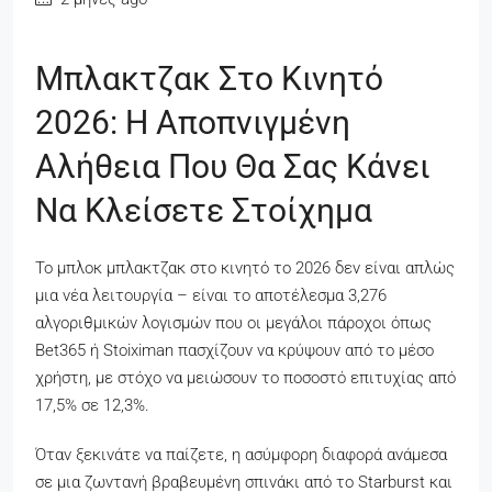
Μπλακτζακ Στο Κινητό
2026: Η Αποπνιγμένη
Αλήθεια Που Θα Σας Κάνει
Να Κλείσετε Στοίχημα
Το μπλοκ μπλακτζακ στο κινητό το 2026 δεν είναι απλώς
μια νέα λειτουργία – είναι το αποτέλεσμα 3,276
αλγοριθμικών λογισμών που οι μεγάλοι πάροχοι όπως
Bet365 ή Stoiximan πασχίζουν να κρύψουν από το μέσο
χρήστη, με στόχο να μειώσουν το ποσοστό επιτυχίας από
17,5% σε 12,3%.
Όταν ξεκινάτε να παίζετε, η ασύμφορη διαφορά ανάμεσα
σε μια ζωντανή βραβευμένη σπινάκι από το Starburst και