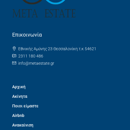
Επικοινωνία
Εθνικής Αμύνης 23 Θεσσαλονίκη τ.κ 54621
2311 180 486
info@metaestate.gr
Αρχική
Ακίνητα
Ποιοι είμαστε
Airbnb
Ανακαίνιση