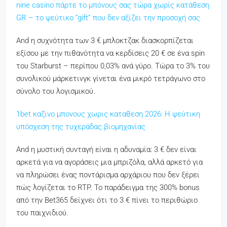
nine casino πάρτε το μπόνους σας τώρα χωρίς κατάθεση
GR – το ψεύτικο “gift” που δεν αξίζει την προσοχή σας
And η συχνότητα των 3 € μπλοκτζακ διασκορπίζεται
εξίσου με την πιθανότητα να κερδίσεις 20 € σε ένα spin
του Starburst – περίπου 0,03% ανά γύρο. Τώρα το 3% του
συνολικού μάρκετινγκ γίνεται ένα μικρό τετράγωνο στο
σύνολο του λογισμικού.
1bet καζινο μπονους χωρις καταθεση 2026: Η ψεύτικη
υπόσχεση της τυχεράδας βιομηχανίας
And η μυστική συνταγή είναι η αδυναμία: 3 € δεν είναι
αρκετά για να αγοράσεις μια μπριζόλα, αλλά αρκετό για
να πληρώσει ένας ποντάρισμα αρχάριου που δεν ξέρει
πώς λογίζεται το RTP. Το παράδειγμα της 300% bonus
από την Bet365 δείχνει ότι το 3 € πίνει το περιθώριο
του παιχνιδιού.