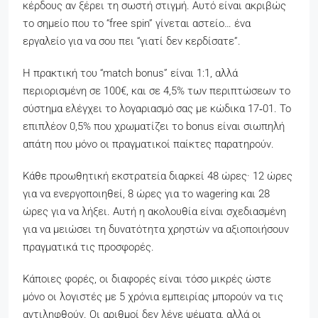
κέρδους αν ξέρει τη σωστή στιγμή. Αυτό είναι ακριβώς
το σημείο που το “free spin” γίνεται αστείο… ένα
εργαλείο για να σου πει “γιατί δεν κερδίσατε”.
Η πρακτική του “match bonus” είναι 1:1, αλλά
περιορισμένη σε 100€, και σε 4,5% των περιπτώσεων το
σύστημα ελέγχει το λογαριασμό σας με κώδικα 17‑01. Το
επιπλέον 0,5% που χρωματίζει το bonus είναι σιωπηλή
απάτη που μόνο οι πραγματικοί παίκτες παρατηρούν.
Κάθε προωθητική εκστρατεία διαρκεί 48 ώρες· 12 ώρες
για να ενεργοποιηθεί, 8 ώρες για το wagering και 28
ώρες για να λήξει. Αυτή η ακολουθία είναι σχεδιασμένη
για να μειώσει τη δυνατότητα χρηστών να αξιοποιήσουν
πραγματικά τις προσφορές.
Κάποιες φορές, οι διαφορές είναι τόσο μικρές ώστε
μόνο οι λογιστές με 5 χρόνια εμπειρίας μπορούν να τις
αντιληφθούν. Οι αριθμοί δεν λένε ψέματα, αλλά οι