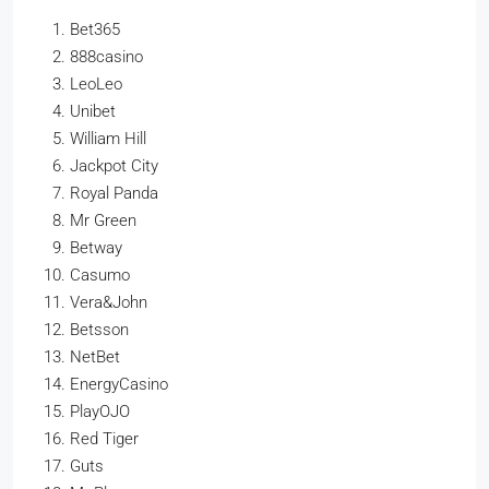
Bet365
888casino
LeoLeo
Unibet
William Hill
Jackpot City
Royal Panda
Mr Green
Betway
Casumo
Vera&John
Betsson
NetBet
EnergyCasino
PlayOJO
Red Tiger
Guts