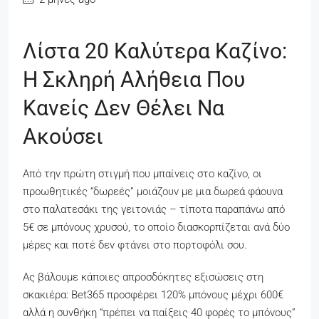
Λίστα 20 Καλύτερα Καζίνο:
Η Σκληρή Αλήθεια Που
Κανείς Δεν Θέλει Να
Ακούσει
Από την πρώτη στιγμή που μπαίνεις στο καζίνο, οι
προωθητικές “δωρεές” μοιάζουν με μια δωρεά φάουνα
στο παλατεσάκι της γειτονιάς – τίποτα παραπάνω από
5€ σε μπόνους χρυσού, το οποίο διασκορπίζεται ανά δύο
μέρες και ποτέ δεν φτάνει στο πορτοφόλι σου.
Ας βάλουμε κάποιες απροσδόκητες εξισώσεις στη
σκακιέρα: Bet365 προσφέρει 120% μπόνους μέχρι 600€
αλλά η συνθήκη “πρέπει να παίξεις 40 φορές το μπόνους”