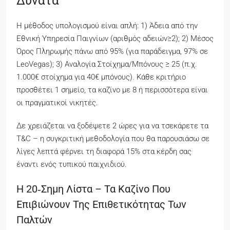
Δυνατά
Η μέθοδος υπολογισμού είναι απλή: 1) Άδεια από την
Εθνική Υπηρεσία Παιγνίων (αριθμός αδειών≥2); 2) Μέσος
Όρος Πληρωμής πάνω από 95% (για παράδειγμα, 97% σε
LeoVegas); 3) Αναλογία Στοίχημα/Μπόνους ≥ 25 (π.χ.
1.000€ στοίχημα για 40€ μπόνους). Κάθε κριτήριο
προσθέτει 1 σημείο, τα καζίνο με 8 ή περισσότερα είναι
οι πραγματικοί νικητές.
Δε χρειάζεται να ξοδέψετε 2 ώρες για να τσεκάρετε τα
T&C – η συγκριτική μεθοδολογία που θα παρουσιάσω σε
λίγες λεπτά φέρνει τη διαφορά 15% στα κέρδη σας
έναντι ενός τυπικού παιχνιδιού.
Η 20‑σημη Λίστα – Τα Καζίνο Που
Επιβιώνουν Της Επιθετικότητας Των
Παλτών