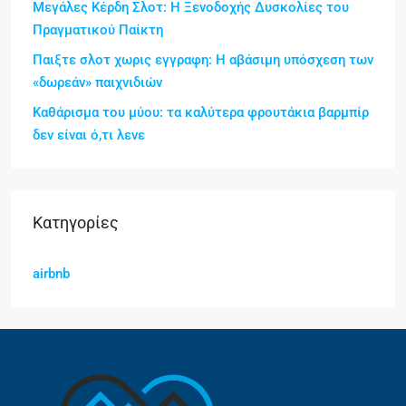
Μεγάλες Κέρδη Σλοτ: Η Ξενοδοχής Δυσκολίες του
Πραγματικού Παίκτη
Παιξτε σλοτ χωρις εγγραφη: Η αβάσιμη υπόσχεση των
«δωρεάν» παιχνιδιών
Καθάρισμα του μύου: τα καλύτερα φρουτάκια βαρμπίρ
δεν είναι ό,τι λενε
Kατηγορίες
airbnb