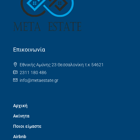
Επικοινωνία
Εθνικής Αμύνης 23 Θεσσαλονίκη τ.κ 54621
2311 180 486
info@metaestate.gr
Αρχική
Ακίνητα
Ποιοι είμαστε
Airbnb