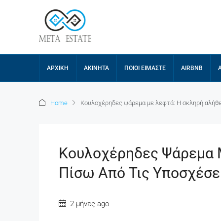
ΑΡΧΙΚΉ
ΑΚΊΝΗΤΑ
ΠΟΙΟΙ ΕΊΜΑΣΤΕ
AIRBNB
Home
Κουλοχέρηδες ψάρεμα με λεφτά: Η σκληρή αλήθε
Κουλοχέρηδες Ψάρεμα 
Πίσω Από Τις Υποσχέσε
2 μήνες ago