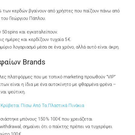
5 % των κερδών βγαίνουν από χρήστες που παίζουν πάνω από
η του Γεώργιου Πάπλου.
 50 spins και εγκαταλείπουν.
ς ημέρες και κερδίζουν τυχαία 5 €.
μύριο λογαριασμό μέσα σε ένα χρόνο, αλλά αυτό είναι άκρη.
φαίων Brands
γάλες πλατφόρμες που με τοπικό marketing προωθούν “VIP”
των είναι η ίδια με ένα αυτοκίνητο με φθαρμένα φρένα –
ναι ψεύτικη.
 Κρύβεται Πίσω Από Τα Πλαστικά Πινάκια
σιάστηκε μπόνους 150 % 100 € που χρειάζεται
withdrawal, σημαίνει ότι ο παίκτης πρέπει να τυχερέψει
ρώτο 100 €.