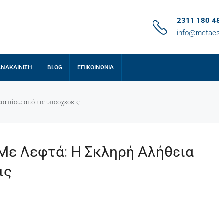
2311 180 4
info@metaes
ΑΝΑΚΑΊΝΙΣΗ
BLOG
ΕΠΙΚΟΙΝΩΝΊΑ
ια πίσω από τις υποσχέσεις
Με Λεφτά: Η Σκληρή Αλήθεια
ις