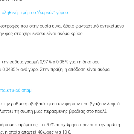
 αληθινή τιμή του “δωρεάν” γύρου
ιστροφές που στην ουσία είναι άδειο φανταστικό αντικείμενο
την φας στο χέρι ενόσω είναι ακόμα κρύος.
ην ευθεία γραμμή 0,97 % x 0,05 % για τη δική σου
 0,0485 % ανά γύρο. Στην πράξη, η απόδοση είναι ακόμα
 παικτικού σπαμ
με την ρυθμική αβεβαιότητα των ψαριών που βγάζουν λεφτά,
καλύπτει τη σιωπή μιας περασμένης βραδιάς στο πουλί.
σάρισμα ψαρέματος, το 70 % αποχώρησε πριν από την πρώτη
 η οποία απαιτεί 48 ώρες για 10 €.