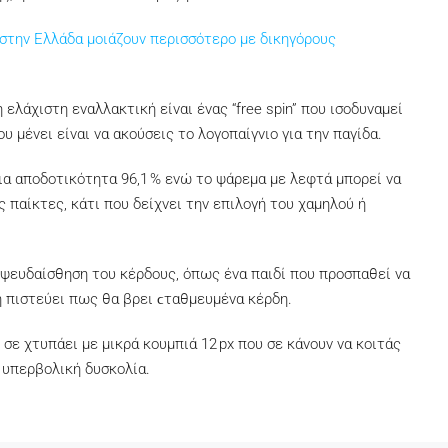
 στην Ελλάδα μοιάζουν περισσότερο με δικηγόρους
ελάχιστη εναλλακτική είναι ένας “free spin” που ισοδυναμεί
υ μένει είναι να ακούσεις το λογοπαίγνιο για την παγίδα.
ρια αποδοτικότητα 96,1 % ενώ το ψάρεμα με λεφτά μπορεί να
ς παίκτες, κάτι που δείχνει την επιλογή του χαμηλού ή
η ψευδαίσθηση του κέρδους, όπως ένα παιδί που προσπαθεί να
 πιστεύει πως θα βρει ϲταθμευμένα κέρδη.
 σε χτυπάει με μικρά κουμπιά 12 px που σε κάνουν να κοιτάς
α υπερβολική δυσκολία.