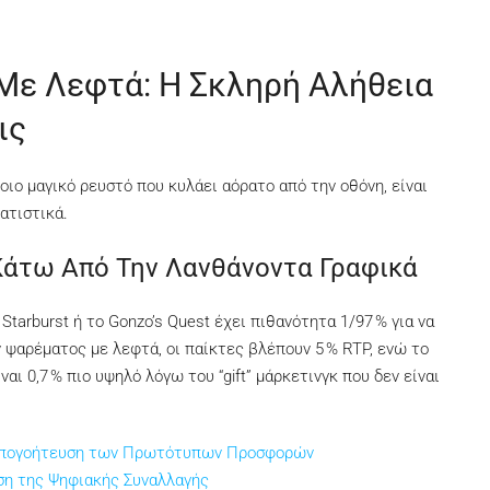
Με Λεφτά: Η Σκληρή Αλήθεια
ις
ιο μαγικό ρευστό που κυλάει αόρατο από την οθόνη, είναι
ατιστικά.
Κάτω Από Την Λανθάνοντα Γραφικά
tarburst ή το Gonzo’s Quest έχει πιθανότητα 1/97 % για να
 ψαρέματος με λεφτά, οι παίκτες βλέπουν 5 % RTP, ενώ το
ι 0,7 % πιο υψηλό λόγω του “gift” μάρκετινγκ που δεν είναι
 Απογοήτευση των Πρωτότυπων Προσφορών
ση της Ψηφιακής Συναλλαγής