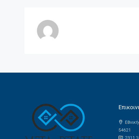
Επικοιν
Εθνική
54621
2311 1