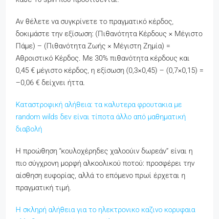
Αν θέλετε να συγκρίνετε το πραγματικό κέρδος,
δοκιμάστε την εξίσωση: (Πιθανότητα Κέρδους × Μέγιστο
Πάμε) – (Πιθανότητα Ζωής × Μέγιστη Ζημία) =
Αθροιστικό Κέρδος. Με 30% πιθανότητα κέρδους και
0,45 € μέγιστο κέρδος, η εξίσωση (0,3×0,45) – (0,7×0,15) =
–0,06 € δείχνει ήττα.
Καταστροφική αλήθεια: τα καλυτερα φρουτακια με
random wilds δεν είναι τίποτα άλλο από μαθηματική
διαβολή
Η προώθηση “κουλοχέρηδες χαλοούιν δωρεάν” είναι η
πιο σύγχρονη μορφή αλκοολικού ποτού: προσφέρει την
αίσθηση ευφορίας, αλλά το επόμενο πρωί έρχεται η
πραγματική τιμή.
Η σκληρή αλήθεια για το ηλεκτρονικο καζινο κορυφαια