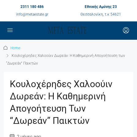
2311 180 486
Εθνικής Αμύνης 23
info@metaestate.gr
Θεσσαλονίκη, τ.κ 54621
Home
Κουλοχέρηδες Χαλοούιν Δωρεάν: Η Καθημερινή Απογοήτευση των
“Δωρεάν” Παικτών
Κουλοχέρηδες Χαλοούιν
Δωρεάν: Η Καθημερινή
Απογοήτευση Των
“Δωρεάν” Παικτών
2 μήνες ago