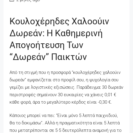
Κουλοχέρηδες Χαλοούιν
Δωρεάν: Η Καθημερινή
Απογοήτευση Των
“Δωρεάν” Παικτών
Από τη στιγμή που η προσφορά “κουλοχέρηδες χαλοούιν
δωρεάν” εμφανίζεται στο προφίλ σου, η ψυχολογία σου
γεμίζει με λογιστικές εξισώσεις. Παράδειγμα: 30 δωρεάν
περιστροφές σημαίνουν 30 ευκαιρίες να χάνεις 0,01 €
κάθε φορά, άρα το μεγαλύτερο κέρδος είναι -0,30 €.
Κάποιος μπορεί να πει: “Είναι μόνο 5 λεπτά παιχνιδιού,
θα το δοκιμάσω”. Αλλά η πραγματικότητα είναι 5 λεπτά
που μετατρέπονται σε 5·5 δευτερόλεπτα αναμονή για το