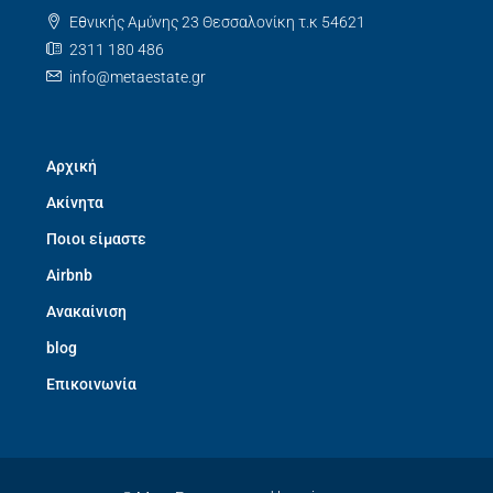
Εθνικής Αμύνης 23 Θεσσαλονίκη τ.κ 54621
2311 180 486
info@metaestate.gr
Αρχική
Ακίνητα
Ποιοι είμαστε
Airbnb
Ανακαίνιση
blog
Επικοινωνία