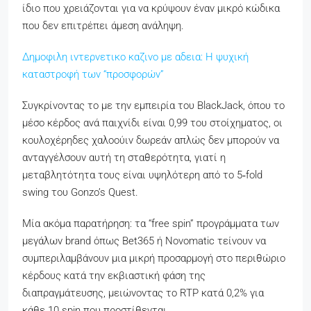
ίδιο που χρειάζονται για να κρύψουν έναν μικρό κώδικα
που δεν επιτρέπει άμεση ανάληψη.
Δημοφιλη ιντερνετικο καζινο με αδεια: Η ψυχική
καταστροφή των “προσφορών”
Συγκρίνοντας το με την εμπειρία του BlackJack, όπου το
μέσο κέρδος ανά παιχνίδι είναι 0,99 του στοίχηματος, οι
κουλοχέρηδες χαλοούιν δωρεάν απλώς δεν μπορούν να
ανταγγέλσουν αυτή τη σταθερότητα, γιατί η
μεταβλητότητα τους είναι υψηλότερη από το 5‑fold
swing του Gonzo’s Quest.
Μία ακόμα παρατήρηση: τα “free spin” προγράμματα των
μεγάλων brand όπως Bet365 ή Novomatic τείνουν να
συμπεριλαμβάνουν μια μικρή προσαρμογή στο περιθώριο
κέρδους κατά την εκβιαστική φάση της
διαπραγμάτευσης, μειώνοντας το RTP κατά 0,2% για
κάθε 10 spin που προστίθενται.