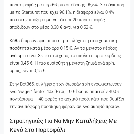
περιστροφές με περιθώριο απόδοσης 96,5%. Σε σύγκριση
με το Starburst που έχει 96,1%, η διαφορά είναι 0,4% —
που στην πράξη σημαίνει ότι οι 20 περιστροφές
αποδίδουν στο μέσο 0,38 € αντί για 0,52 €.
Κάθε δωρεάν spin απαιτεί μια ελάχιστη στοιχηματική
ποσότητα κατά μέσο όρο 0,15 €. Αν το μέγιστο κέρδος
ανά spin είναι 3× το στοίχημα, το απόλυτο όριο κέρδους
είναι 0,45 €. Η πιο ευαίσθητη μέγιστη ζημιά ανά spin,
όμως, είναι 0,15 €.
Στην Bet365, οι λήψεις των δωρεάν spin ενσωματώνουν
ένα “wager” factor 40x. Έτσι, 10 € bonus απαιτούν 400 €
ποντάρισμα — 40 φορές το αρχικό ποσό, κάτι που θυμίζει
την ανυπόφορη προσθήκη φόρων σε ένα ακριβό προϊόν.
Στρατηγικές Για Να Μην Καταλήξεις Με
Κενό Στο Πορτοφόλι