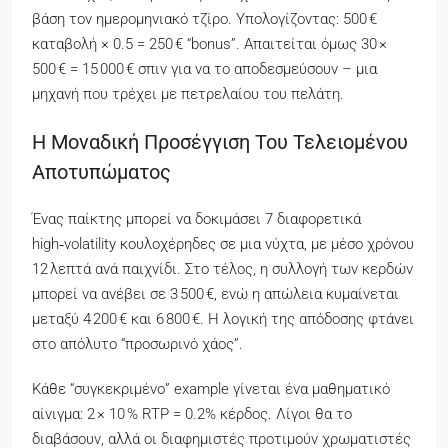
βάση τον ημερομηνιακό τζίρο. Υπολογίζοντας: 500 €
καταβολή × 0.5 = 250 € “bonus”. Απαιτείται όμως 30 ×
500 € = 15 000 € σπιν για να το αποδεσμεύσουν – μια
μηχανή που τρέχει με πετρελαίου του πελάτη.
Η Μοναδική Προσέγγιση Του Τελειομένου
Αποτυπώματος
Ένας παίκτης μπορεί να δοκιμάσει 7 διαφορετικά
high‑volatility κουλοχέρηδες σε μια νύχτα, με μέσο χρόνου
12 λεπτά ανά παιχνίδι. Στο τέλος, η συλλογή των κερδών
μπορεί να ανέβει σε 3 500 €, ενώ η απώλεια κυμαίνεται
μεταξύ 4 200 € και 6 800 €. Η λογική της απόδοσης φτάνει
στο απόλυτο “προσωρινό χάος”.
Κάθε “συγκεκριμένο” example γίνεται ένα μαθηματικό
αίνιγμα: 2 × 10 % RTP = 0.2% κέρδος. Λίγοι θα το
διαβάσουν, αλλά οι διαφημιστές προτιμούν χρωματιστές