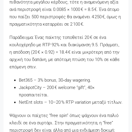
πιθανότητα μεγάλου κέρδους, τότε η αναμενόμενη αξία
ανά περιστροφή είναι 0.0085 × 1000 € = 8.5 €. Ένα άτομο
που παίζει 500 περιστροφές θα αναμένει 4 250 €, όμως η
πραγματικότητα καταρρέει σε 2 100 €.
Παράδειγμα: Ένας παίκτης τοποθετεί 20 € σε ένα
κουλοχέρηδο με RTP 92% και διακύμανση 9.5. Πράγματι,
η απόδοση (20 € × 0.92) = 18.4 € είναι μικρότερη από την
αρχική του δαπάνη, με απότομη πτώση του 10% σε κάθε
επόμενη σπιν.
Bet365 – 3% bonus, 30‑day wagering.
JackpotCity – 200 € welcome “gift”, 40×
προαπαιτείται.
NetEnt slots – 10–20 % RTP variation μεταξύ τίτλων.
Ψάχνουν οι παίχτες “free spin” όπως ψάχνουν ένα παλιό
κλειδί σε ένα συρτάρι. Στην πραγματικότητα, η “free”
περιστροφή δεν είναι άλλα από μια ενδιάμεση δοκιμή: