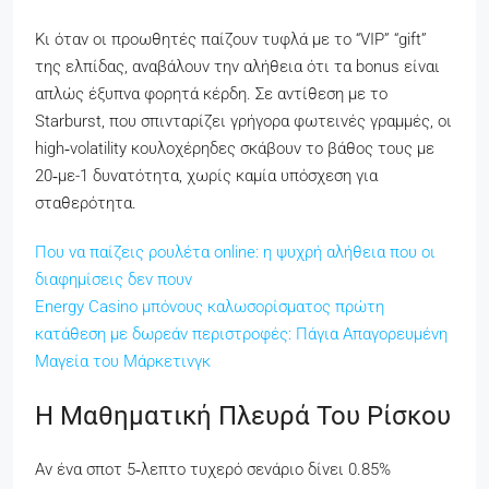
Κι όταν οι προωθητές παίζουν τυφλά με το “VIP” “gift”
της ελπίδας, αναβάλουν την αλήθεια ότι τα bonus είναι
απλώς έξυπνα φορητά κέρδη. Σε αντίθεση με το
Starburst, που σπινταρίζει γρήγορα φωτεινές γραμμές, οι
high‑volatility κουλοχέρηδες σκάβουν το βάθος τους με
20‑με-1 δυνατότητα, χωρίς καμία υπόσχεση για
σταθερότητα.
Που να παίζεις ρουλέτα online: η ψυχρή αλήθεια που οι
διαφημίσεις δεν πουν
Energy Casino μπόνους καλωσορίσματος πρώτη
κατάθεση με δωρεάν περιστροφές: Πάγια Απαγορευμένη
Μαγεία του Μάρκετινγκ
Η Μαθηματική Πλευρά Του Ρίσκου
Αν ένα σποτ 5‑λεπτο τυχερό σενάριο δίνει 0.85%