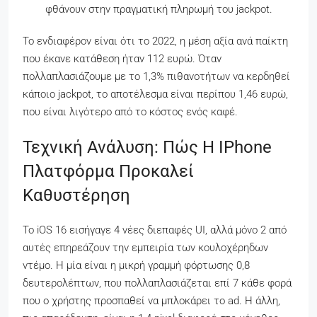
φθάνουν στην πραγματική πληρωμή του jackpot.
Το ενδιαφέρον είναι ότι το 2022, η μέση αξία ανά παίκτη
που έκανε κατάθεση ήταν 112 ευρώ. Όταν
πολλαπλασιάζουμε με το 1,3% πιθανοτήτων να κερδηθεί
κάποιο jackpot, το αποτέλεσμα είναι περίπου 1,46 ευρώ,
που είναι λιγότερο από το κόστος ενός καφέ.
Τεχνική Ανάλυση: Πώς Η IPhone
Πλατφόρμα Προκαλεί
Καθυστέρηση
Το iOS 16 εισήγαγε 4 νέες διεπαφές UI, αλλά μόνο 2 από
αυτές επηρεάζουν την εμπειρία των κουλοχέρηδων
ντέμο. Η μία είναι η μικρή γραμμή φόρτωσης 0,8
δευτερολέπτων, που πολλαπλασιάζεται επί 7 κάθε φορά
που ο χρήστης προσπαθεί να μπλοκάρει το ad. Η άλλη,