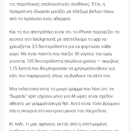
τις περίπλοκες υπολογιστικές συνθήκες. Έτσι, η
πραγματική «δωρεά» μοιάζει με πλέξιμο βελών πάνω
από το πρόσωπο ενός αδερφού.
Και το πιο αποτρόπαιο είναι ότι το iPhone περιορίζει το
access στο background, με αποτέλεσμα το app να
χρειάζεται 3,5 δευτερόλεπτα για να φορτώσει κάθε
γύρο. Με έναν παίκτη που παίζει 30 γύρους την ώρα,
γίνονται 105 δευτερόλεπτα απώλεια χρόνου — ακριβώς
1,75 λεπτά που θα μπορούσαν να χρησιμοποιηθούν για
κάτι πιο παραγωγικό, όπως να βγάλουν τα γάτα του.
Μια τελευταία νότα: το μικρό γράμμα που λέει ότι τα
“δωρεάν” spin ισχύουν μόνο για 48 ώρες είναι σχεδόν
αθέατο, με γραμματοσειρά 9pt. Αυτό είναι τόσο βρώμικο
όσο η σκουριά στο κεντρικό μενού του παιχνιδιού.
Κι πάλι, τι μας αφήνουν, εκτός από η υποτιμημένη