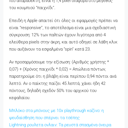
πιο απαράδεκτη, είναι η 1,4 pixel διαφορά στο μέγεθος
του κουμπιού “παιχνίδι”.
Επειδή η Apple απαιτεί ότι όλες οι εφαρμογές πρέπει να
είναι “responsive”, το αποτέλεσμα είναι μια σχεδιαστική
σύγκρουση: 12% των παλτών έχουν λιγότερα από 4
ελεύθερα pixels στην άκρη, και αυτό οδηγεί σε λάθη κλικ
που αυξάνουν τα εσφαλμένα “spin” κατά 23.
Αν προσαρμόσουμε την εξίσωση: (Αριθμός χρήστης *
0,07) + (Χρόνος παιχνίδι * 0,02) = Απώλεια πόντων,
παρατηρούμε ότι η βλάβη είναι περίπου 0,94 πόντοι ανά
λεπτό. Αν ο παίκτης παίζει 45 λεπτά, χάνει ήδη 42
πόντους, δηλαδή σχεδόν 50% του αρχικού του
κεφαλαίου.
Μπλόκο στα μπόνους με 10x playthrough καζίνο: η
ψευδαίσθηση που σπέρνει τα τσέπης
Lightning ρουλετα ονλαιν: Τα ρευστά σπασμένα όνειρα