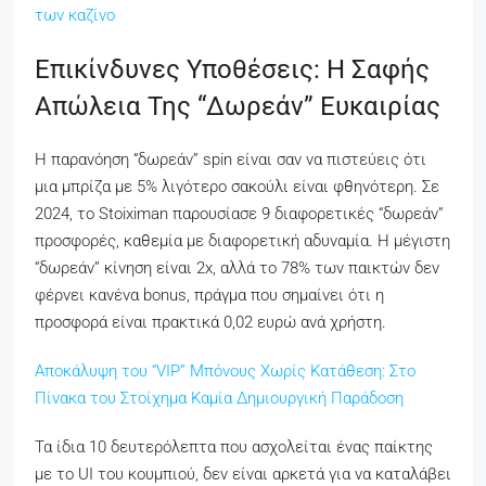
των καζίνο
Επικίνδυνες Υποθέσεις: Η Σαφής
Απώλεια Της “Δωρεάν” Ευκαιρίας
Η παρανόηση “δωρεάν” spin είναι σαν να πιστεύεις ότι
μια μπρίζα με 5% λιγότερο σακούλι είναι φθηνότερη. Σε
2024, το Stoiximan παρουσίασε 9 διαφορετικές “δωρεάν”
προσφορές, καθεμία με διαφορετική αδυναμία. Η μέγιστη
“δωρεάν” κίνηση είναι 2x, αλλά το 78% των παικτών δεν
φέρνει κανένα bonus, πράγμα που σημαίνει ότι η
προσφορά είναι πρακτικά 0,02 ευρώ ανά χρήστη.
Αποκάλυψη του “VIP” Μπόνους Χωρίς Κατάθεση: Στο
Πίνακα του Στοίχημα Καμία Δημιουργική Παράδοση
Τα ίδια 10 δευτερόλεπτα που ασχολείται ένας παίκτης
με το UI του κουμπιού, δεν είναι αρκετά για να καταλάβει