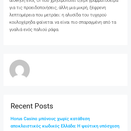
αίσθηση ενός UI που χρησιμοποιεί 0,8 px γραμματοσειρά
για τις προειδοποιήσεις, άλλη μια μικρή, ξέφρενη
λεπτομέρεια που μετράει: η αλυσίδα του τυχερού
κουλοχέρηδα φαίνεται να είναι πιο σπαραγμένη από τα
γυαλιά ενός παλιού ράφα.
Recent Posts
Horus Casino μπόνους χωρίς κατάθεση
αποκλειστικός κωδικός Ελλάδα: Η ψεύτικη υπόσχεση