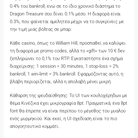
0.4% του bankroll, ενώ σε το ίδιο χρονικό διάστημα το
Dragon Treasure σου δίνει 0.1% μέσο. Η διαφορά είναι
0.3%, που φαίνεται αμελητέα μέχρι να το συγκρίνεις με
την τιμή μιας βόλτας σε μπαρ.
Κάθε casino, όπως το William Hill, προσπαθεί να καλύψει
τη διαφορά με promo codes, αλλά το «gift» των 10 € δεν
ξεπληρώνει το 0,1% του RTP. Εγκαταστήστε ένα σχήμα
διαχείρισης: 1 session = 30 minutes, 1 stop‑loss = 2%
bankroll, 1 win‑limit = 3% bankroll. Εφαρμόζοντας αυτό, η
βλάβη περιορίζεται, αλλά η απολαβή μένει μικρή.
Κάθαρση της ψευδαίσθησης: Το UI των κουλοχέρηδων με
θέμα Κινέζικα έχει μικρογραφία 8pt. Πραγματικά, ένα 8pt
font θα έπρεπε να είναι περίπου το μέγεθος του μυαλού
ενός μυρμηκιού. Και εκεί, η UI σχεδίαση είναι το πιο
απογοητευτικό κομμάτι.