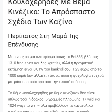
Κουλοχέρηδες Με Θέμα
Κινέζικα: Το Απρόσπαστο
Σχέδιο Των Καζίνο
Περίπατος Στη Μαμά Της
Επένδυσης
Μπαίνεις σε μια πλατφόρμα όπως το Bet365, βλέπεις
13+0 free spins και λες «gratis», αλλά η πραγματική
εκτίμηση είναι 0,01% του bankroll σου. 1,23 ευρώ από το
1000 ευρώ δεν αλλάζει τίποτα, αλλά η ψυχολογία τυχερά
μετράει περισσότερο από την τυπική απόδοση.
Το θέμα «κουλοχερηδες με θεμα κινεζικα» δεν είναι
απλώς τσάι ή δράκος. 5 γραμμές πληρωμής, 17 wild, και
1024 ways to win – όλα προβάλλουν το «ανατολικό
πλούτο» σαν να είναι πιο αξιόπιστο από το ευρώ.