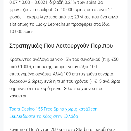
0.07 * 0.03 = 0.0021, δηλαδή 0.21% των spins θα
φροντίζουν το jackpot. Σε 10.000 spins, αυτό είναι 21
φορές – ακόμα λιγότερο από τις 23 νίκες που ένα απλό
slot όπως το Lucky Leprechaun προσφέρει στα ίδια
10.000 spins.
Στρατηγικές Που Λειτουργούν Περίπου
Κρατώντας ανάλογα bankroll 5% του συνολικού (π.χ. €50
από €1000), ο παίκτης μπορεί να αντέξει 100
επιτυχημένα σενάρια. Αλλά 100 επιτυχημένα σενάρια
διαρκούν 2 ώρες, ενώ η τιμή του χρόνου (≈ €15 ανά ώρα)
σημαίνει ότι τα κέρδη είναι 30% του χρόνου που
χάνονται.
Tsars Casino 155 Free Spins χωρίς κατάθεση:
Ξεκλειδώστε το Χάος στην Ελλάδα
Σύγκριση: Παίζοντας 200 spin στο Starburst, κερδίζεις