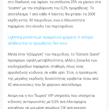
στο Starburst, και αφήνει τα υπόλοιπα 25% να χάνουν στα
“scatter” με την επιβάρυνση του 0,2% προμήθειας. Το
αποτέλεσμα: 1 από κάθε 4 παίκτες θα φτάσει τα 200€
κέρδη εντός 30 παιχνιδιών, ενώ η πλειονότητα
παραμένει στο σύνολο του πορτοφολιού.
Lightning ρουλετα με πραγματικα χρηματα: Η σκληρή
αλήθεια που οι προωθητές δεν πουν
Μέσα στην “εξόρμηση” του παιχνιδιού, το “Gonzo’s Quest”
προσφέρει υψηλή μεταβλητότητα, αλλά η ζούγκλα των
κουλοχέρηδων παραμένει σταθερή, όπως ένας
αργολεξικός κίνδυνος σε κάθε spin. Έτσι, η προσέγγιση
της μεγαλης κερδικής δυνατότητας κρύβεται πίσω από
42 απεικονίσεις που δε φέρνουν αποτέλεσμα.
Ακόμη και η πιο “δωρεά” VIP υπηρεσία, που υπόσχεται
ειδικούς ανταγωνιστές με 0,5% ανά πλειοψηφία,
καταλήγει σε μια μέση απώλεια 12€ ανά session.