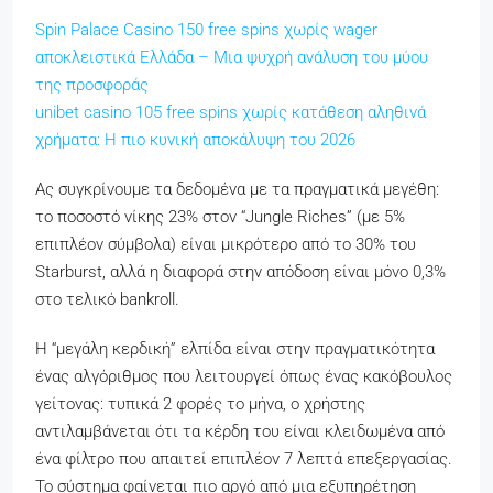
Spin Palace Casino 150 free spins χωρίς wager
αποκλειστικά Ελλάδα – Μια ψυχρή ανάλυση του μύου
της προσφοράς
unibet casino 105 free spins χωρίς κατάθεση αληθινά
χρήματα: Η πιο κυνική αποκάλυψη του 2026
Ας συγκρίνουμε τα δεδομένα με τα πραγματικά μεγέθη:
το ποσοστό νίκης 23% στον “Jungle Riches” (με 5%
επιπλέον σύμβολα) είναι μικρότερο από το 30% του
Starburst, αλλά η διαφορά στην απόδοση είναι μόνο 0,3%
στο τελικό bankroll.
Η “μεγάλη κερδική” ελπίδα είναι στην πραγματικότητα
ένας αλγόριθμος που λειτουργεί όπως ένας κακόβουλος
γείτονας: τυπικά 2 φορές το μήνα, ο χρήστης
αντιλαμβάνεται ότι τα κέρδη του είναι κλειδωμένα από
ένα φίλτρο που απαιτεί επιπλέον 7 λεπτά επεξεργασίας.
Το σύστημα φαίνεται πιο αργό από μια εξυπηρέτηση