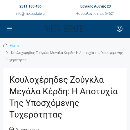
2311 180 486
Εθνικής Αμύνης 23
info@metaestate.gr
Θεσσαλονίκη, τ.κ 54621
Home
Κουλοχέρηδες Ζούγκλα Μεγάλα Κέρδη: Η Αποτυχία της Υποσχόμενης
Τυχερότητας
Κουλοχέρηδες Ζούγκλα
Μεγάλα Κέρδη: Η Αποτυχία
Της Υποσχόμενης
Τυχερότητας
2 μήνες ago