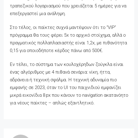
τραπεζικού λογαριασμού που χρειάζεται 5 ημέρες για να
επεξεργαστεί μια ανάληψη.
Στο τέλος, οι παίκτες συχνά μαντέψουν ότι το “VIP”
πρόγραμμα θα τους φέρει 5x το αρχικό στοίχημα, αλλά ο
πραγματικός πολλαπλασιαστής είναι 1,2x, με πιθανότητα
0,15 για οποιοδήποτε κέρδος πάνω από 500€.
Εν τέλει, το σύστημα των κουλοχέρηδων ζούγκλα είναι
ένας αλγόριθμος με 4 πιθανά σενάρια: νίκη, ήττα,
αδράνεια ή τεχνική σφάλμα. Η τεχνική αδυναμία πιο
εμφανής σε 2023, όταν το UI του παιχνιδιού εμφανίζει
μικρά εικονίδια 8 px που κάνουν το navigation ακατανόητο
για νέους παίκτες – απλώς εξαντλητικό.