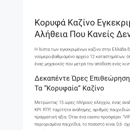
Κορυφά Καζίνο Εγκεκρι
Αλήθεια Που Κανείς Δε
Η λίστα των εγκεκριμένων καζίνο στην Ελλάδα δε
νούμερο‑βαθμισμένο αρχείο 12 καταστημάτων, όπ
ένας μηχανικός που μετρά την απόδοση ενός κινη
Δεκαπέντε Ώρες Επιθεώρησης
Τα “Κορυφαία” Καζίνο
Μετρώντας 15 ώρες πλήρους ελέγχου, ένας αναλυ
KPI: RTP, ταχύτητα ανάληψης, αριθμός παιχνιδιών,
πραγματική αξία. Όταν ένα casino προσφέρει “VIP
περιορισμένα παιχνίδια, το ποσοστό είναι 0,6· ό