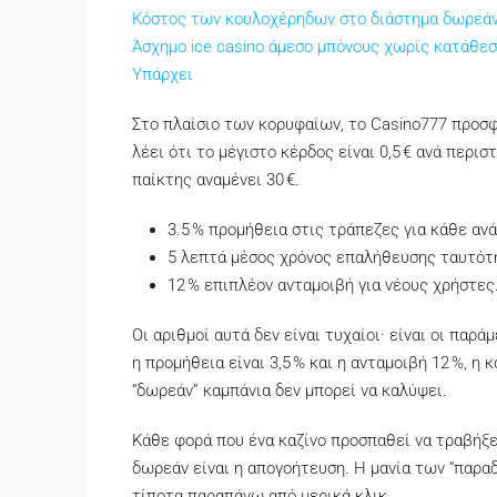
Κόστος των κουλοχέρηδων στο διάστημα δωρεάν:
Άσχημο ice casino άμεσο μπόνους χωρίς κατάθε
Υπάρχει
Στο πλαίσιο των κορυφαίων, το Casino777 προσφέ
λέει ότι το μέγιστο κέρδος είναι 0,5 € ανά περι
παίκτης αναμένει 30 €.
3.5 % προμήθεια στις τράπεζες για κάθε αν
5 λεπτά μέσος χρόνος επαλήθευσης ταυτότ
12 % επιπλέον ανταμοιβή για νέους χρήστες
Οι αριθμοί αυτά δεν είναι τυχαίοι· είναι οι παρ
η προμήθεια είναι 3,5 % και η ανταμοιβή 12 %, η 
“δωρεάν” καμπάνια δεν μπορεί να καλύψει.
Κάθε φορά που ένα καζίνο προσπαθεί να τραβήξει
δωρεάν είναι η απογοήτευση. Η μανία των “παραδ
τίποτα παραπάνω από μερικά κλικ.