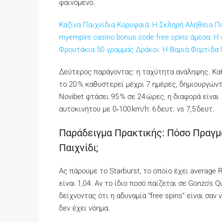
φαινόμενο.
Καζίνα Παιχνίδια Κορυφαιά: Η Σκληρή Αλήθεια 
myempire casino bonus code free spins άμεσα: 
Φρουτάκια 50 γραμμάς Δράκοι: Η Βαριά Φορτίδα
Δεύτερος παράγοντας: η ταχύτητα ανάληψης. Κα
το 20 % καθυστερεί μέχρι 7 ημέρες, δημιουργώντ
Novibet φτάσει 95 % σε 24 ώρες, η διαφορά είναι
αυτοκινήτου με 0‑100 km/h: 6 δευτ. vs 7,5 δευτ.
Παράδειγμα Πρακτικής: Πόσο Πραγμ
Παιχνίδι;
Ας πάρουμε το Starburst, το οποίο έχει average R
είναι 1,04. Αν το ίδιο ποσό παίζεται σε Gonzo’s Q
δείχνοντας ότι η αδυναμία “free spins” είναι σαν 
δεν έχει νόημα.