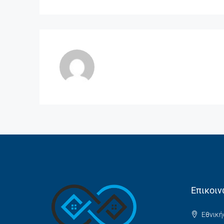
Επικοιν
Εθνική