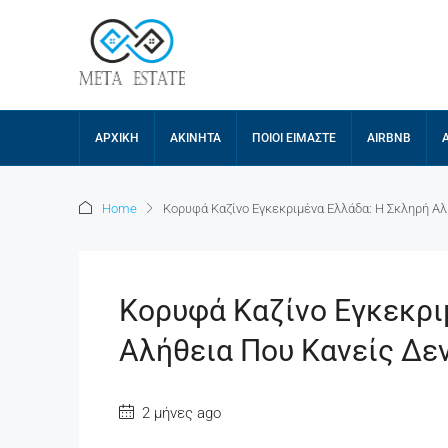
ΑΡΧΙΚΉ
ΑΚΊΝΗΤΑ
ΠΟΙΟΙ ΕΊΜΑΣΤΕ
AIRBNB
Home
Κορυφά Καζίνο Εγκεκριμένα Ελλάδα: Η Σκληρή Αλ
Κορυφά Καζίνο Εγκεκρι
Αλήθεια Που Κανείς Δε
2 μήνες ago