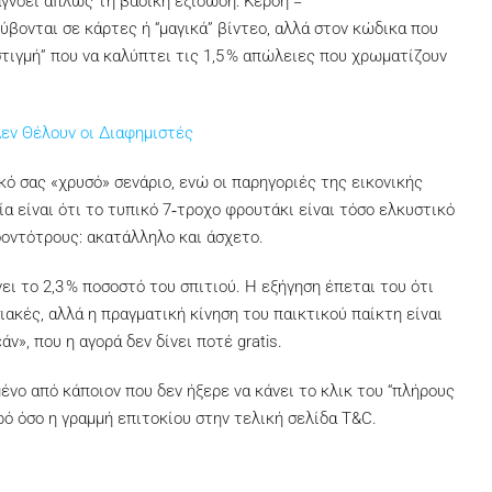
αγνοεί απλώς τη βασική εξίσωση: Κέρδη =
ρύβονται σε κάρτες ή “μαγικά” βίντεο, αλλά στον κώδικα που
στιγμή” που να καλύπτει τις 1,5 % απώλειες που χρωματίζουν
Δεν Θέλουν οι Διαφημιστές
κό σας «χρυσό» σενάριο, ενώ οι παρηγοριές της εικονικής
σία είναι ότι το τυπικό 7‑τροχο φρουτάκι είναι τόσο ελκυστικό
δοντότρους: ακατάλληλο και άσχετο.
ι το 2,3 % ποσοστό του σπιτιού. Η εξήγηση έπεται του ότι
ακές, αλλά η πραγματική κίνηση του παικτικού παίκτη είναι
, που η αγορά δεν δίνει ποτέ gratis.
μένο από κάποιον που δεν ήξερε να κάνει το κλικ του “πλήρους
ρό όσο η γραμμή επιτοκίου στην τελική σελίδα T&C.