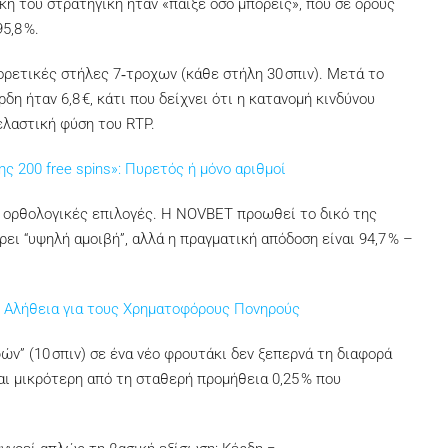
κή του στρατηγική ήταν «παίξε όσο μπορείς», που σε όρους
5,8 %.
ορετικές στήλες 7‑τροχων (κάθε στήλη 30 σπιν). Μετά το
δη ήταν 6,8 €, κάτι που δείχνει ότι η κατανομή κινδύνου
ελαστική φύση του RTP.
 200 free spins»: Πυρετός ή μόνο αριθμοί
μη ορθολογικές επιλογές. Η NOVBET προωθεί το δικό της
ει “υψηλή αμοιβή”, αλλά η πραγματική απόδοση είναι 94,7 % –
ή Αλήθεια για τους Χρηματοφόρους Πονηρούς
ν” (10 σπιν) σε ένα νέο φρουτάκι δεν ξεπερνά τη διαφορά
ναι μικρότερη από τη σταθερή προμήθεια 0,25 % που