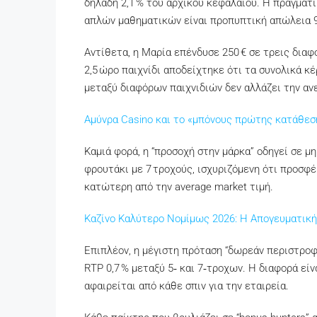
δηλαδή 2,1 % του αρχικού κεφαλαίου. Η πραγματι
απλών μαθηματικών είναι προπυπτική απώλεια 9
Αντίθετα, η Μαρία επένδυσε 250 € σε τρεις διαφ
2,5 ώρο παιχνίδι αποδείχτηκε ότι τα συνολικά κέρ
μεταξύ διαφόρων παιχνιδιών δεν αλλάζει την αν
Αμύνρα Casino και το «μπόνους πρώτης κατάθεσης
Καμιά φορά, η “προσοχή στην μάρκα” οδηγεί σε 
φρουτάκι με 7 τροχούς, ισχυριζόμενη ότι προσφέρ
κατώτερη από την average market τιμή.
Καζίνο Καλύτερο Νομίμως 2026: Η Απογευματικ
Επιπλέον, η μέγιστη πρόταση “δωρεάν περιστροφώ
RTP 0,7 % μεταξύ 5‑ και 7‑τροχων. Η διαφορά εί
αφαιρείται από κάθε σπιν για την εταιρεία.