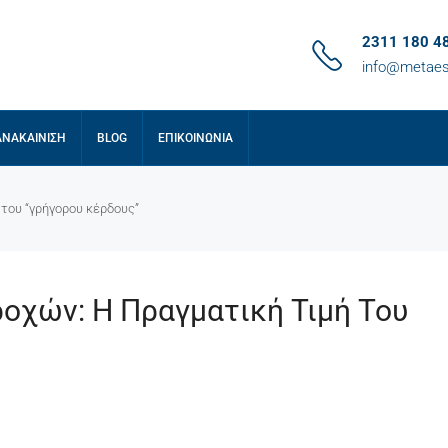
2311 180 4
info@metaes
ΑΝΑΚΑΊΝΙΣΗ
BLOG
ΕΠΙΚΟΙΝΩΝΊΑ
 του “γρήγορου κέρδους”
ροχών: Η Πραγματική Τιμή Του