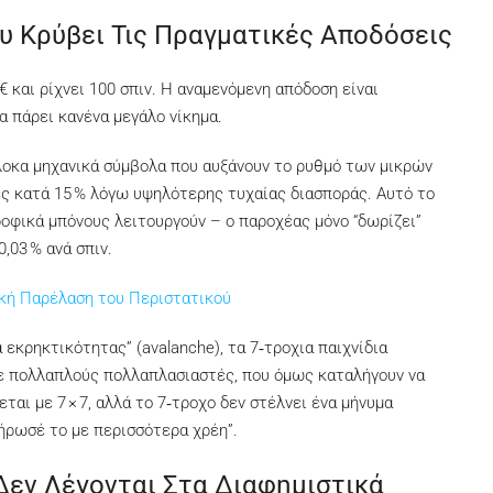
υ Κρύβει Τις Πραγματικές Αποδόσεις
 € και ρίχνει 100 σπιν. Η αναμενόμενη απόδοση είναι
 να πάρει κανένα μεγάλο νίκημα.
πλοκα μηχανικά σύμβολα που αυξάνουν το ρυθμό των μικρών
κες κατά 15 % λόγω υψηλότερης τυχαίας διασποράς. Αυτό το
ροφικά μπόνους λειτουργούν – ο παροχέας μόνο “δωρίζει”
,03 % ανά σπιν.
ική Παρέλαση του Περιστατικού
εκρηκτικότητας” (avalanche), τα 7‑τροχια παιχνίδια
ε πολλαπλούς πολλαπλασιαστές, που όμως καταλήγουν να
νεται με 7 × 7, αλλά το 7‑τροχο δεν στέλνει ένα μήνυμα
λήρωσέ το με περισσότερα χρέη”.
Δεν Λέγονται Στα Διαφημιστικά