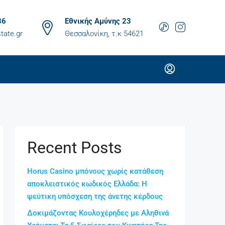
86
Εθνικής Αμύνης 23
tate.gr
Θεσσαλονίκη, τ.κ 54621
Recent Posts
Horus Casino μπόνους χωρίς κατάθεση
αποκλειστικός κωδικός Ελλάδα: Η
ψεύτικη υπόσχεση της άνετης κέρδους
Δοκιμάζοντας Κουλοχέρηδες με Αληθινά