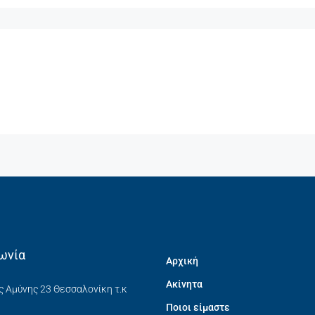
ωνία
Αρχική
Ακίνητα
ς Αμύνης 23 Θεσσαλονίκη τ.κ
Ποιοι είμαστε