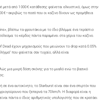
ut μετά από 1 000 € κατάθεσης φαίνεται ελκυστικό, όμως στην
000 €—ακριβώς το ποσό που οι καζίνο δίνουν ως προμήθεια
ins», βλέπω τα φρουτάκια με το ίδιο βλέμμα: ένα τεράστιο
έλεσμα: το κέρδος πάντα παραμένει στα χέρια του καζίνο.
of Dead έχουν μηχανισμούς που μειώνουν το drop κατά 0.05%
πλήγμα” που φαίνεται σαν τυχαίο, αλλά είναι
.
πλώς μια μικρή δόση σκόνης για το μυαλό ενώ το βασικό
ος.
ή σε ένα αυτοκίνητο, το Starburst είναι σαν ένα σπιρτόν που
αγριογούρουνο που ξεπερνά τα 70 km/h. Η διαφορά είναι η
είναι πάντα ο ίδιος αριθμητικός υπολογιστής που σε κρατάει