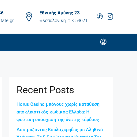
86
Εθνικής Αμύνης 23
tate.gr
Θεσσαλονίκη, τ.κ 54621
Recent Posts
Horus Casino μπόνους χωρίς κατάθεση
αποκλειστικός κωδικός Ελλάδα: Η
ψεύτικη υπόσχεση της άνετης κέρδους
Δοκιμάζοντας Κουλοχέρηδες με Αληθινά