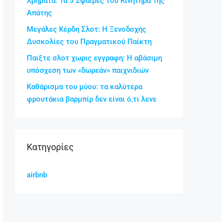
Χρήματα: Τα 5 Σφαίρες του Κινητήρα Της
Απάτης
Μεγάλες Κέρδη Σλοτ: Η Ξενοδοχής
Δυσκολίες του Πραγματικού Παίκτη
Παιξτε σλοτ χωρις εγγραφη: Η αβάσιμη
υπόσχεση των «δωρεάν» παιχνιδιών
Καθάρισμα του μύου: τα καλύτερα
φρουτάκια βαρμπίρ δεν είναι ό,τι λενε
Kατηγορίες
airbnb