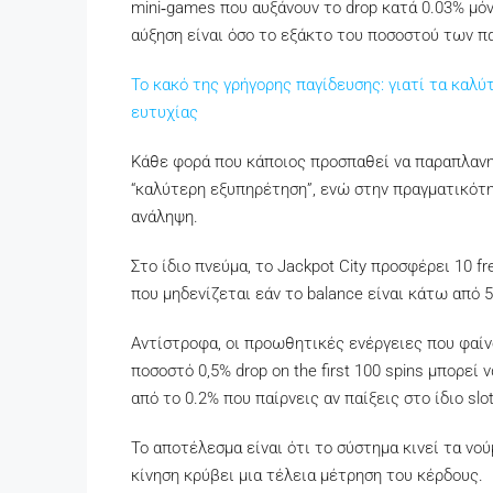
mini‑games που αυξάνουν το drop κατά 0.03% μόν
αύξηση είναι όσο το εξάκτο του ποσοστού των π
Το κακό της γρήγορης παγίδευσης: γιατί τα καλύ
ευτυχίας
Κάθε φορά που κάποιος προσπαθεί να παραπλανηθε
“καλύτερη εξυπηρέτηση”, ενώ στην πραγματικότη
ανάληψη.
Στο ίδιο πνεύμα, το Jackpot City προσφέρει 10 free
που μηδενίζεται εάν το balance είναι κάτω από 
Αντίστροφα, οι προωθητικές ενέργειες που φαίνο
ποσοστό 0,5% drop on the first 100 spins μπορε
από το 0.2% που παίρνεις αν παίξεις στο ίδιο slot 
Το αποτέλεσμα είναι ότι το σύστημα κινεί τα νού
κίνηση κρύβει μια τέλεια μέτρηση του κέρδους.