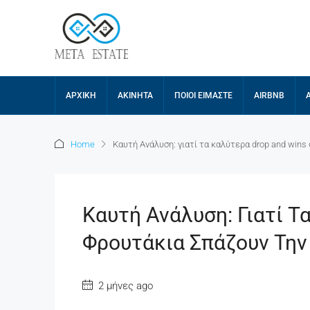
ΑΡΧΙΚΉ
ΑΚΊΝΗΤΑ
ΠΟΙΟΙ ΕΊΜΑΣΤΕ
AIRBNB
Home
Καυτή Ανάλυση: γιατί τα καλύτερα drop and wins
Καυτή Ανάλυση: Γιατί Τ
Φρουτάκια Σπάζουν Την
2 μήνες ago