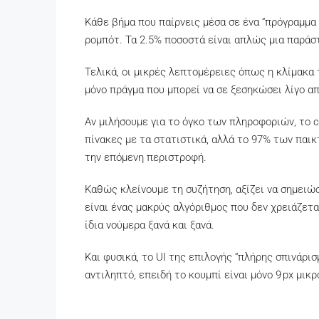
Κάθε βήμα που παίρνεις μέσα σε ένα “πρόγραμμα
ρομπότ. Τα 2.5% ποσοστά είναι απλώς μια παράσ
Τελικά, οι μικρές λεπτομέρειες όπως η κλίμακα το
μόνο πράγμα που μπορεί να σε ξεσηκώσει λίγο α
Αν μιλήσουμε για το όγκο των πληροφοριών, το c
πίνακες με τα στατιστικά, αλλά το 97% των παικ
την επόμενη περιστροφή.
Καθώς κλείνουμε τη συζήτηση, αξίζει να σημειώσ
είναι ένας μακρύς αλγόριθμος που δεν χρειάζετα
ίδια νούμερα ξανά και ξανά.
Και φυσικά, το UI της επιλογής “πλήρης σπινάρισ
αντιληπτό, επειδή το κουμπί είναι μόνο 9 px μικ