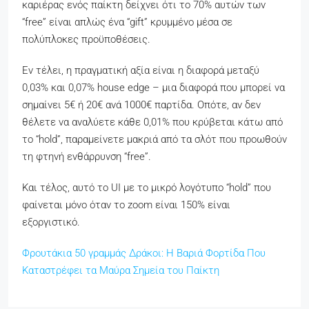
καριέρας ενός παίκτη δείχνει ότι το 70% αυτών των
“free” είναι απλώς ένα “gift” κρυμμένο μέσα σε
πολύπλοκες προϋποθέσεις.
Εν τέλει, η πραγματική αξία είναι η διαφορά μεταξύ
0,03% και 0,07% house edge – μια διαφορά που μπορεί να
σημαίνει 5€ ή 20€ ανά 1000€ παρτίδα. Οπότε, αν δεν
θέλετε να αναλύετε κάθε 0,01% που κρύβεται κάτω από
το “hold”, παραμείνετε μακριά από τα σλότ που προωθούν
τη φτηνή ενθάρρυνση “free”.
Και τέλος, αυτό το UI με το μικρό λογότυπο “hold” που
φαίνεται μόνο όταν το zoom είναι 150% είναι
εξοργιστικό.
Φρουτάκια 50 γραμμάς Δράκοι: Η Βαριά Φορτίδα Που
Καταστρέφει τα Μαύρα Σημεία του Παίκτη