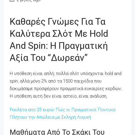
Καθαρές Γνώμες Για Τα
Καλύτερα Σλότ Με Hold
And Spin: Η Πραγματική
Αξία Του “δωρεάν”
Η υπόθεση είναι απλή: πολλά σλότ υπόσχονται hold and
spin, αλλά μόνο 2% από τα 1500 παιχνίδια που
δοκιμάσαμε προσφέρουν πραγματικά ευκαιρίες κερδών.
Η υπόθεση αυτή δεν είναι αστείο, είναι ανάλυση.
Ρουλέτα απο 25 ευρώ: Πώς οι Πραγματικοί Ποντικοί
Πλήτουν την Απώλεια με Σκληρή Λογική
Μαθήματα Από Το Σκάκι Του