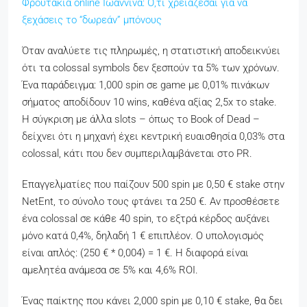
Φρουτάκια online Ιωάννινα: Ό,τι χρειάζεσαι για να
ξεχάσεις το “δωρεάν” μπόνους
Όταν αναλύετε τις πληρωμές, η στατιστική αποδεικνύει
ότι τα colossal symbols δεν ξεσπούν τα 5% των χρόνων.
Ένα παράδειγμα: 1,000 spin σε game με 0,01% πινάκων
σήματος αποδίδουν 10 wins, καθένα αξίας 2,5x το stake.
Η σύγκριση με άλλα slots – όπως το Book of Dead –
δείχνει ότι η μηχανή έχει κεντρική ευαισθησία 0,03% στα
colossal, κάτι που δεν συμπεριλαμβάνεται στο PR.
Επαγγελματίες που παίζουν 500 spin με 0,50 € stake στην
NetEnt, το σύνολο τους φτάνει τα 250 €. Αν προσθέσετε
ένα colossal σε κάθε 40 spin, το εξτρά κέρδος αυξάνει
μόνο κατά 0,4%, δηλαδή 1 € επιπλέον. Ο υπολογισμός
είναι απλός: (250 € * 0,004) = 1 €. Η διαφορά είναι
αμελητέα ανάμεσα σε 5% και 4,6% ROI.
Ένας παίκτης που κάνει 2,000 spin με 0,10 € stake, θα δει