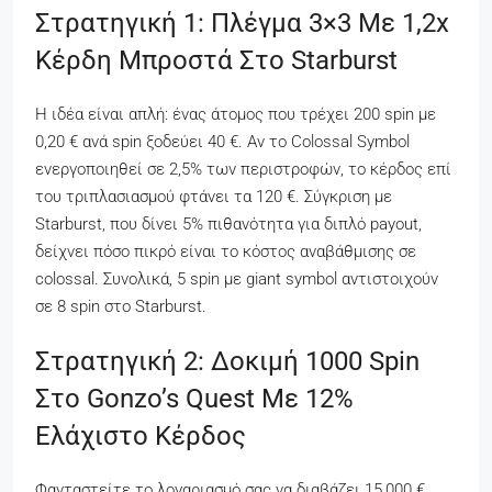
Στρατηγική 1: Πλέγμα 3×3 Με 1,2x
Κέρδη Μπροστά Στο Starburst
Η ιδέα είναι απλή: ένας άτομος που τρέχει 200 spin με
0,20 € ανά spin ξοδεύει 40 €. Αν το Colossal Symbol
ενεργοποιηθεί σε 2,5% των περιστροφών, το κέρδος επί
του τριπλασιασμού φτάνει τα 120 €. Σύγκριση με
Starburst, που δίνει 5% πιθανότητα για διπλό payout,
δείχνει πόσο πικρό είναι το κόστος αναβάθμισης σε
colossal. Συνολικά, 5 spin με giant symbol αντιστοιχούν
σε 8 spin στο Starburst.
Στρατηγική 2: Δοκιμή 1000 Spin
Στο Gonzo’s Quest Με 12%
Ελάχιστο Κέρδος
Φανταστείτε το λογαριασμό σας να διαβάζει 15,000 €