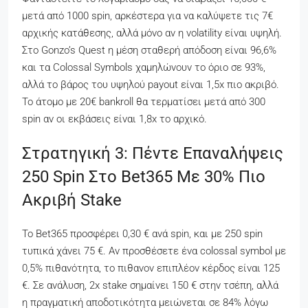
μετά από 1000 spin, αρκέστερα για να καλύψετε τις 7€
αρχικής κατάθεσης, αλλά μόνο αν η volatility είναι υψηλή.
Στο Gonzo’s Quest η μέση σταθερή απόδοση είναι 96,6%
και τα Colossal Symbols χαμηλώνουν το όριο σε 93%,
αλλά το βάρος του υψηλού payout είναι 1,5x πιο ακριβό.
Το άτομο με 20€ bankroll θα τερματίσει μετά από 300
spin αν οι εκβάσεις είναι 1,8x το αρχικό.
Στρατηγική 3: Πέντε Επαναλήψεις
250 Spin Στο Bet365 Με 30% Πιο
Ακριβή Stake
Το Bet365 προσφέρει 0,30 € ανά spin, και με 250 spin
τυπικά χάνει 75 €. Αν προσθέσετε ένα colossal symbol με
0,5% πιθανότητα, το πιθανον επιπλέον κέρδος είναι 125
€. Σε ανάλυση, 2x stake σημαίνει 150 € στην τσέπη, αλλά
η πραγματική αποδοτικότητα μειώνεται σε 84% λόγω