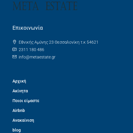
Επικοινωνία
Εθνικής Αμύνης 23 Θεσσαλονίκη τ.κ 54621
2311 180 486
info@metaestate.gr
Αρχική
Ακίνητα
Ποιοι είμαστε
Airbnb
Ανακαίνιση
blog