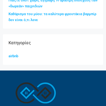
Παιξτε σλοτ χωρις εγγραφη: Η αβάσιμη υπόσχεση των
«δωρεάν» παιχνιδιών
Καθάρισμα του μύου: τα καλύτερα φρουτάκια βαρμπίρ
δεν είναι ό,τι λενε
Kατηγορίες
airbnb