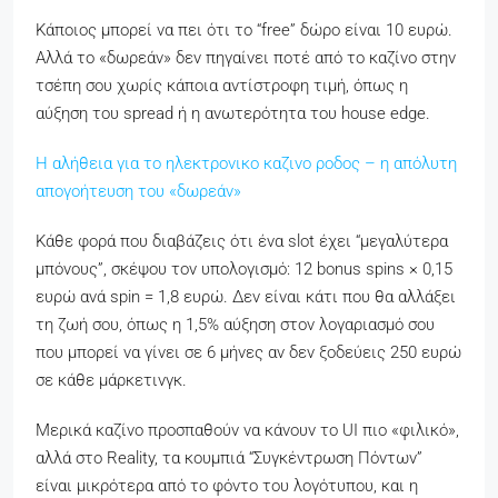
Κάποιος μπορεί να πει ότι το “free” δώρο είναι 10 ευρώ.
Αλλά το «δωρεάν» δεν πηγαίνει ποτέ από το καζίνο στην
τσέπη σου χωρίς κάποια αντίστροφη τιμή, όπως η
αύξηση του spread ή η ανωτερότητα του house edge.
Η αλήθεια για το ηλεκτρονικο καζινο ροδος – η απόλυτη
απογοήτευση του «δωρεάν»
Κάθε φορά που διαβάζεις ότι ένα slot έχει “μεγαλύτερα
μπόνους”, σκέψου τον υπολογισμό: 12 bonus spins × 0,15
ευρώ ανά spin = 1,8 ευρώ. Δεν είναι κάτι που θα αλλάξει
τη ζωή σου, όπως η 1,5% αύξηση στον λογαριασμό σου
που μπορεί να γίνει σε 6 μήνες αν δεν ξοδεύεις 250 ευρώ
σε κάθε μάρκετινγκ.
Μερικά καζίνο προσπαθούν να κάνουν το UI πιο «φιλικό»,
αλλά στο Reality, τα κουμπιά “Συγκέντρωση Πόντων”
είναι μικρότερα από το φόντο του λογότυπου, και η