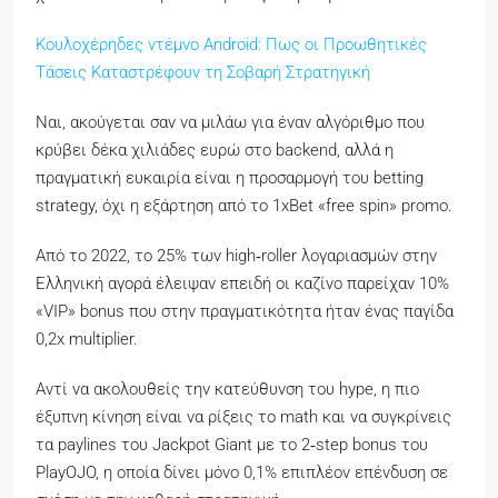
Κουλοχέρηδες ντέμνο Android: Πως οι Προωθητικές
Τάσεις Καταστρέφουν τη Σοβαρή Στρατηγική
Ναι, ακούγεται σαν να μιλάω για έναν αλγόριθμο που
κρύβει δέκα χιλιάδες ευρώ στο backend, αλλά η
πραγματική ευκαιρία είναι η προσαρμογή του betting
strategy, όχι η εξάρτηση από το 1xBet «free spin» promo.
Από το 2022, το 25% των high‑roller λογαριασμών στην
Ελληνική αγορά έλειψαν επειδή οι καζίνο παρείχαν 10%
«VIP» bonus που στην πραγματικότητα ήταν ένας παγίδα
0,2x multiplier.
Αντί να ακολουθείς την κατεύθυνση του hype, η πιο
έξυπνη κίνηση είναι να ρίξεις το math και να συγκρίνεις
τα paylines του Jackpot Giant με το 2‑step bonus του
PlayOJO, η οποία δίνει μόνο 0,1% επιπλέον επένδυση σε