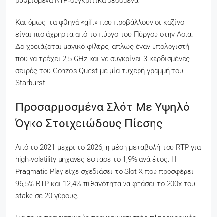
ρυθμισμένα RTP‑συγκριτικά δεδομένα.
Και όμως, τα φθηνά «gift» που προβάλλουν οι καζίνο
είναι πιο άχρηστα από το πύργο του Πύργου στην Ασία.
Δε χρειάζεται μαγικό φίλτρο, απλώς έναν υπολογιστή
που να τρέχει 2,5 GHz και να συγκρίνει 3 κερδισμένες
σειρές του Gonzo’s Quest με μία τυχερή γραμμή του
Starburst.
Προσαρμοσμένα Σλότ Με Υψηλό
Όγκο Στοιχειώδους Πίεσης
Από το 2021 μέχρι το 2026, η μέση μεταβολή του RTP για
high‑volatility μηχανές έφτασε το 1,9% ανά έτος. Η
Pragmatic Play είχε σχεδιάσει το Slot X που προσφέρει
96,5% RTP και 12,4% πιθανότητα να φτάσει το 200x του
stake σε 20 γύρους.