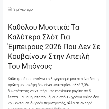
2 μήνες ago
Καθόλου Μυστικά: Τα
Καλύτερα Σλότ Για
Έμπειρους 2026 Που Δεν Σε
Κουβαίνουν Στην Απειλή
Του Μπόνους
Κάθε φορά που ανοίγω το λογαριασμό μου στο NetBet, η
πρώτη μου σκέψη δεν είναι «ευκαιρία», αλλά 7,3%
δυνατότητας να χτυπήσω το maximum payline σε 5
λεπτά. Τα μαθήματα που έμαθα από 12 χρόνια online δεν
κρύβονται σε δωρεάν περιστροφές, αλλά σε σκληρά