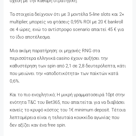
σχέση με την καθαρή στρατηγική.
Τα στοιχεία δείχνουν ότι με 3 μοντέλα 5‑line slots και 2×
multiplier, μπορείς να φτάσεις 0,95% ROI με 20 € bankroll
σε 4 ώρες, ενώ το αντίστροφο scenario απαιτεί 45 € για
το ίδιο αποτέλεσμα.
Μια ακόμη παρατήρηση: οι μηχανές RNG στα
περισσότερα ελληνικά casino έχουν αυξήσει την
καθυστέρηση των spin από 2,1 σε 2,8 δευτερόλεπτα, κάτι
που μειώνει την «αποδοτικότητα» των παίκτών κατά
0,6%.
Και το πιο ενοχλητικό; Η μικρή γραμματοσειρά 10pt στην
ενότητα T&C του Bet365, που απαιτείται για να διαβάσει
κανείς το κρυφό κόστος του 1€ minimum deposit. Τέτοια
λεπτομέρεια είναι η τελευταία κουκκίδα αγωνίας που
δεν αξίζει καν ένα free spin.