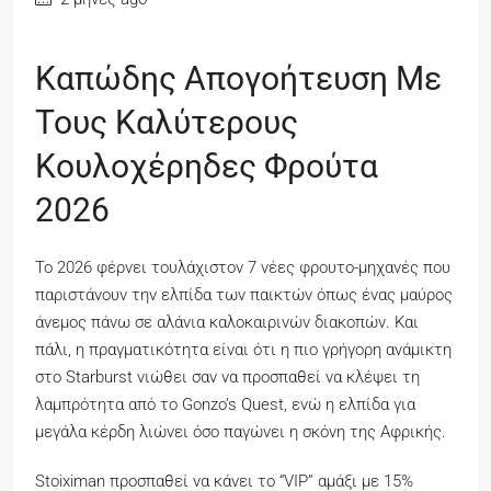
Καπώδης Απογοήτευση Με
Τους Καλύτερους
Κουλοχέρηδες Φρούτα
2026
Το 2026 φέρνει τουλάχιστον 7 νέες φρουτο-μηχανές που
παριστάνουν την ελπίδα των παικτών όπως ένας μαύρος
άνεμος πάνω σε αλάνια καλοκαιρινών διακοπών. Και
πάλι, η πραγματικότητα είναι ότι η πιο γρήγορη ανάμικτη
στο Starburst νιώθει σαν να προσπαθεί να κλέψει τη
λαμπρότητα από το Gonzo’s Quest, ενώ η ελπίδα για
μεγάλα κέρδη λιώνει όσο παγώνει η σκόνη της Αφρικής.
Stoiximan προσπαθεί να κάνει το “VIP” αμάξι με 15%