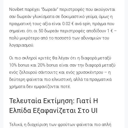
Novibet παρέχει “δωρεάν” περιστροφές που ακούγονται
σαν δωρεάν γλυκίσματα σε δοκιμαστικό γεύμα, όμως η
πραγματική τους αξία είναι 0.02 € ανά spin, πράγμα που
σημαίνει ότι οι 50 δωρεάν περιστροφές αποδίδουν 1 € –
πολύ μικρότερο από το ποσοστό των αδυναμιών του
λογαριασμού.
Οι πιο σκληροί κριτές θα λέγαν ότι η διαφορά μεταξύ
10% bonus και 20% bonus είναι σαν την διαφορά μεταξύ
ενός ζελουρού σάντουιτς και ενός χρυσοκέντρου – η
δεύτερη φαίνεται πιο ελκυστική, αλλά τα πραγματικά
χρήματα δεν εμφανίζονται ποτέ.
Τελευταία Εκτίμηση: Γιατί Η
Ελπίδα Εξαφανίζεται Στο UI
Τελικά, η διαχείριση των φρούτων φαίνεται πιο απλή