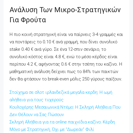
Ανάλυση Των Μικρο-Στρατηγικών
Για Φρούτα
Η πιο κοινή στρατηγική είναι να παίρνεις 3-4 γραμμές και
να ποντάρεις το 0.10 € ανά γραμμή, που δίνει συνολικό
stake 0.40 € ανά γύρο. Σε ένα 12-σπιν σενάριο, το
συνολικό κόστος είναι 4.8 €, ενώ το μέσο κέρδος είναι
περίπου 4.2 €, αφήνοντας 0.6 € στην τσέπη του καζίνο. Η
μαθηματική ανάλυση δείχνει πως το 84% των παικτών
δεν θα φτάσουν το break-even μόλις 250 γύρους παίξουν.
Στοίχημα σε σλοτ ιρλανδεζικά μεγαλα κερδη: Η ωμή
αλήθεια για τους τυχερούς
Κουλοχέρης Μεσαιωνικά Ντέμο: Η Σκληρή Αλήθεια Που
Δεν Θέλουν να Σας Πώσουν
Σκληρή Αλήθεια για τα online παιχνίδια καζίνο: Κέρδη
Μόνο με Στρατηγική, Όχι με “Δωρεάν” Φιλί