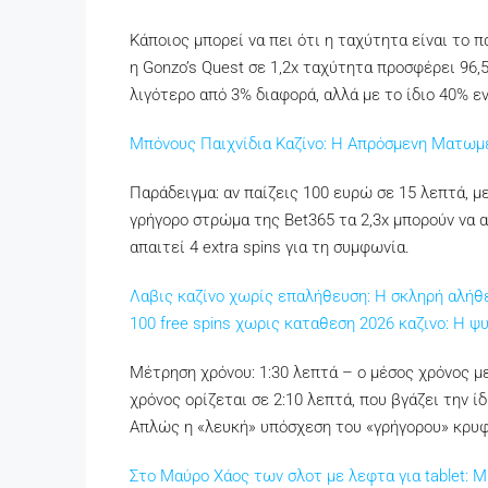
Κάποιος μπορεί να πει ότι η ταχύτητα είναι το 
η Gonzo’s Quest σε 1,2x ταχύτητα προσφέρει 96,5
λιγότερο από 3% διαφορά, αλλά με το ίδιο 40% ε
Μπόνους Παιχνίδια Καζίνο: Η Απρόσμενη Ματωμ
Παράδειγμα: αν παίζεις 100 ευρώ σε 15 λεπτά, μ
γρήγορο στρώμα της Bet365 τα 2,3x μπορούν να 
απαιτεί 4 extra spins για τη συμφωνία.
Λαβις καζίνο χωρίς επαλήθευση: Η σκληρή αλήθε
100 free spins χωρις καταθεση 2026 καζινο: Η 
Μέτρηση χρόνου: 1:30 λεπτά – ο μέσος χρόνος με
χρόνος ορίζεται σε 2:10 λεπτά, που βγάζει την ί
Απλώς η «λευκή» υπόσχεση του «γρήγορου» κρυφ
Στο Μαύρο Χάος των σλοτ με λεφτα για tablet: 