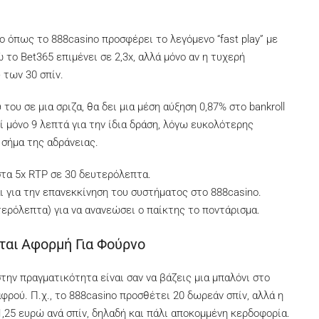
no όπως το 888casino προσφέρει το λεγόμενο “fast play” με
ώ το Bet365 επιμένει σε 2,3x, αλλά μόνο αν η τυχερή
 των 30 σπίν.
ου σε μια σριζα, θα δει μια μέση αύξηση 0,87% στο bankroll
ί μόνο 9 λεπτά για την ίδια δράση, λόγω ευκολότερης
 σήμα της αδράνειας.
στα 5x RTP σε 30 δευτερόλεπτα.
 για την επανεκκίνηση του συστήματος στο 888casino.
τερόλεπτα) για να ανανεώσει ο παίκτης το ποντάρισμα.
ται Αφορμή Για Φούρνο
στην πραγματικότητα είναι σαν να βάζεις μια μπαλόνι στο
φρού. Π.χ., το 888casino προσθέτει 20 δωρεάν σπίν, αλλά η
1,25 ευρώ ανά σπίν, δηλαδή και πάλι αποκομμένη κερδοφορία.