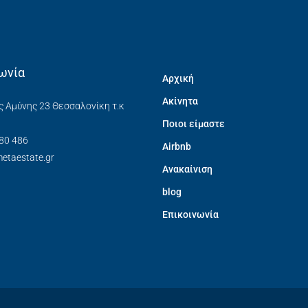
ωνία
Αρχική
Ακίνητα
ς Αμύνης 23 Θεσσαλονίκη τ.κ
Ποιοι είμαστε
80 486
Airbnb
etaestate.gr
Ανακαίνιση
blog
Επικοινωνία