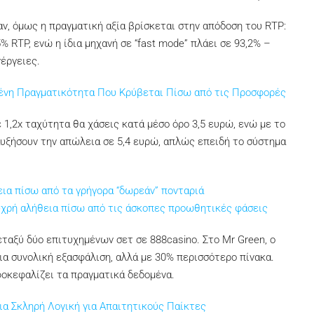
παν, όμως η πραγματική αξία βρίσκεται στην απόδοση του RTP:
% RTP, ενώ η ίδια μηχανή σε “fast mode” πλάει σε 93,2% –
νέργειες.
ένη Πραγματικότητα Που Κρύβεται Πίσω από τις Προσφορές
ε 1,2x ταχύτητα θα χάσεις κατά μέσο όρο 3,5 ευρώ, ενώ με το
αυξήσουν την απώλεια σε 5,4 ευρώ, απλώς επειδή το σύστημα
ια πίσω από τα γρήγορα “δωρεάν” πονταριά
ψυχρή αλήθεια πίσω από τις άσκοπες προωθητικές φάσεις
ταξύ δύο επιτυχημένων σετ σε 888casino. Στο Mr Green, ο
δια συνολική εξασφάλιση, αλλά με 30% περισσότερο πίνακα.
οκεφαλίζει τα πραγματικά δεδομένα.
Μια Σκληρή Λογική για Απαιτητικούς Παίκτες