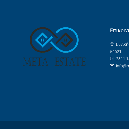
Επικοιν
Εθνική
54621
2311 1
info@m