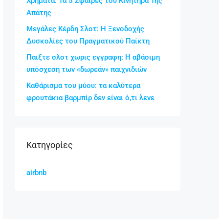
Χρήματα: Τα 5 Σφαίρες του Κινητήρα Της
Απάτης
Μεγάλες Κέρδη Σλοτ: Η Ξενοδοχής
Δυσκολίες του Πραγματικού Παίκτη
Παιξτε σλοτ χωρις εγγραφη: Η αβάσιμη
υπόσχεση των «δωρεάν» παιχνιδιών
Καθάρισμα του μύου: τα καλύτερα
φρουτάκια βαρμπίρ δεν είναι ό,τι λενε
Kατηγορίες
airbnb