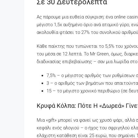
Σε 30 Δευτερόλεπτα
Ας πάρουμε μια ευθεία σύγκριση: ένα online casi
μέγιστο 1,5x αυξημένο όριο ανά ατομικό γύρο, εν
ακολουθία φτάσει το 27% του συνολικού αριθμού
Κάθε παίκτης που τυπώνεται το 5,5% του χρόνου τ
του μέσα σε 12 λεπτά. Το Mr Green, όμως, διαρκε
διαδικασίας επιβεβαίωσης – σαν μια λωρίδα στο
7,5% – ο μέγιστος αριθμός των ρυθμίσεων 
3 – ο αριθμός των βημάτων που απαιτούνται
15 – το μέγιστο χρονικό περιθώριο (σε δευ
Κρυφά Κόλπα: Πότε Η «δωρεά» Γίνε
Μια «gift» μπορεί να φανεί ως χρυσό ψάρι, αλλά 
κεφάλι ενός αλογιού – ο ήχος του σφριγηλού ελα
ελάχιστη κατάθεση είναι 25 ευρώ, που σημαίνει 