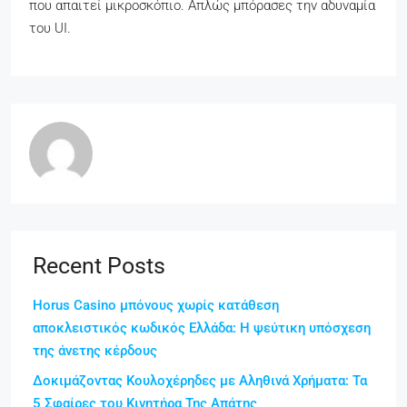
που απαιτεί μικροσκόπιο. Απλώς μπόρασες την αδυναμία
του UI.
Recent Posts
Horus Casino μπόνους χωρίς κατάθεση
αποκλειστικός κωδικός Ελλάδα: Η ψεύτικη υπόσχεση
της άνετης κέρδους
Δοκιμάζοντας Κουλοχέρηδες με Αληθινά Χρήματα: Τα
5 Σφαίρες του Κινητήρα Της Απάτης