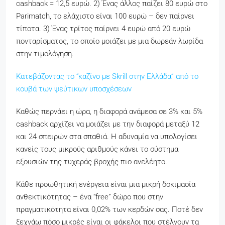
cashback = 12,5 ευρώ. 2) Ένας άλλος παίζει 80 ευρώ στο
Parimatch, το ελάχιστο είναι 100 ευρώ – δεν παίρνει
τίποτα. 3) Ένας τρίτος παίρνει 4 ευρώ από 20 ευρώ
πονταρίσματος, το οποίο μοιάζει με μια δωρεάν λωρίδα
στην τιμολόγηση.
Κατεβάζοντας το “καζίνο με Skrill στην Ελλάδα” από το
κουβά των ψεύτικων υποσχέσεων
Καθώς περνάει η ώρα, η διαφορά ανάμεσα σε 3% και 5%
cashback αρχίζει να μοιάζει με την διαφορά μεταξύ 12
και 24 σπειρών στα σπαθιά. Η αδυναμία να υπολογίσει
κανείς τους μικρούς αριθμούς κάνει το σύστημα
εξουσιών της τυχεράς βροχής πιο ανελέητο.
Κάθε προωθητική ενέργεια είναι μια μικρή δοκιμασία
ανθεκτικότητας – ένα “free” δώρο που στην
πραγματικότητα είναι 0,02% των κερδών σας. Ποτέ δεν
ξεχνάω πόσο μικρές είναι οι φάκελοι που στέλνουν τα