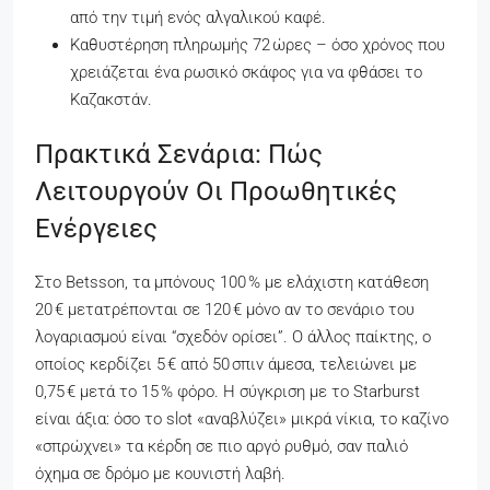
από την τιμή ενός αλγαλικού καφέ.
Καθυστέρηση πληρωμής 72 ώρες – όσο χρόνος που
χρειάζεται ένα ρωσικό σκάφος για να φθάσει το
Καζακστάν.
Πρακτικά Σενάρια: Πώς
Λειτουργούν Οι Προωθητικές
Ενέργειες
Στο Betsson, τα μπόνους 100 % με ελάχιστη κατάθεση
20 € μετατρέπονται σε 120 € μόνο αν το σενάριο του
λογαριασμού είναι “σχεδόν ορίσει”. Ο άλλος παίκτης, ο
οποίος κερδίζει 5 € από 50 σπιν άμεσα, τελειώνει με
0,75 € μετά το 15 % φόρο. Η σύγκριση με το Starburst
είναι άξια: όσο το slot «αναβλύζει» μικρά νίκια, το καζίνο
«σπρώχνει» τα κέρδη σε πιο αργό ρυθμό, σαν παλιό
όχημα σε δρόμο με κουνιστή λαβή.