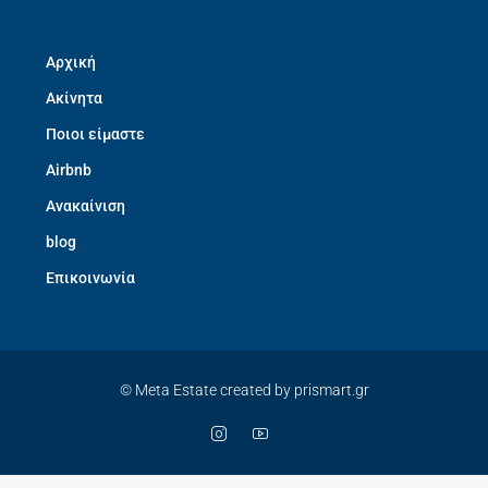
Αρχική
Ακίνητα
Ποιοι είμαστε
Airbnb
Ανακαίνιση
blog
Επικοινωνία
© Meta Estate created by prismart.gr