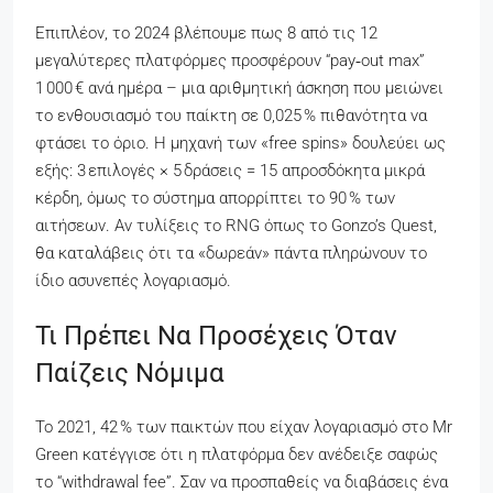
Επιπλέον, το 2024 βλέπουμε πως 8 από τις 12
μεγαλύτερες πλατφόρμες προσφέρουν “pay‑out max”
1 000 € ανά ημέρα – μια αριθμητική άσκηση που μειώνει
το ενθουσιασμό του παίκτη σε 0,025 % πιθανότητα να
φτάσει το όριο. Η μηχανή των «free spins» δουλεύει ως
εξής: 3 επιλογές × 5 δράσεις = 15 απροσδόκητα μικρά
κέρδη, όμως το σύστημα απορρίπτει το 90 % των
αιτήσεων. Αν τυλίξεις το RNG όπως το Gonzo’s Quest,
θα καταλάβεις ότι τα «δωρεάν» πάντα πληρώνουν το
ίδιο ασυνεπές λογαριασμό.
Τι Πρέπει Να Προσέχεις Όταν
Παίζεις Νόμιμα
Το 2021, 42 % των παικτών που είχαν λογαριασμό στο Mr
Green κατέγγισε ότι η πλατφόρμα δεν ανέδειξε σαφώς
το “withdrawal fee”. Σαν να προσπαθείς να διαβάσεις ένα