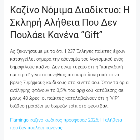
Καζίνο Νόμιμα Διαδίκτυο: Η
Σκληρή Αλήθεια Που Δεν
Πουλάει Κανένα “gift”
Ας ξεκινήσουμε με το ότι 1,237 Έλληνες παίκτες έχουν
καταγγείλει σήμερα την αδυναμία του λογισμικού ενός
δημοφιλούς καζίνο. Δεν είναι τυχαίο ότι η “παιχνιδική
εμπειρία” γίνεται συνήθως πιο περίπλοκη από το να
βρεις 7‑ψήφιους κωδικούς στο κινητό σου. Όταν τα όρια
ανάληψης φτάνουν το 0,5 % του αρχικού κατάθεσης σε
μόλις 48 ώρες, οι παίκτες καταλαβαίνουν ότι η “VIP”
διάθεση μοιάζει με δωρεάν τσίπ στο φεστιβάλ.
Flamingo καζινο κωδικος προσφορας 2026: Η αλήθεια
που δεν πουλάει κανένας