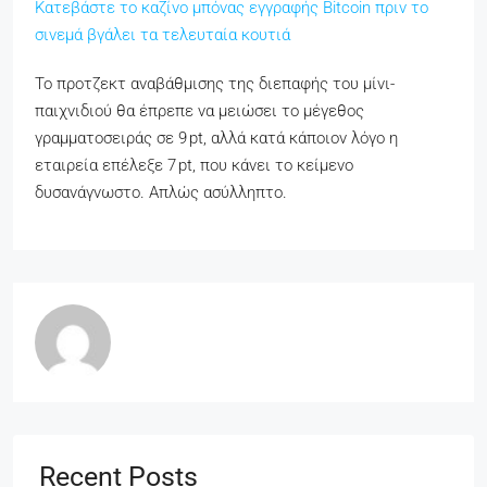
Κατεβάστε το καζίνο μπόνας εγγραφής Bitcoin πριν το
σινεμά βγάλει τα τελευταία κουτιά
Το προτζεκτ αναβάθμισης της διεπαφής του μίνι-
παιχνιδιού θα έπρεπε να μειώσει το μέγεθος
γραμματοσειράς σε 9 pt, αλλά κατά κάποιον λόγο η
εταιρεία επέλεξε 7 pt, που κάνει το κείμενο
δυσανάγνωστο. Απλώς ασύλληπτο.
Recent Posts