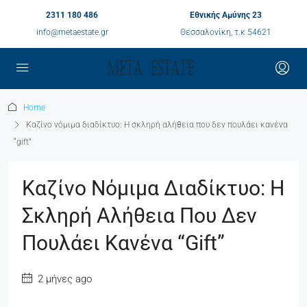
2311 180 486
Εθνικής Αμύνης 23
info@metaestate.gr
Θεσσαλονίκη, τ.κ 54621
Home
Καζίνο νόμιμα διαδίκτυο: Η σκληρή αλήθεια που δεν πουλάει κανένα
“gift”
Καζίνο Νόμιμα Διαδίκτυο: Η
Σκληρή Αλήθεια Που Δεν
Πουλάει Κανένα “gift”
2 μήνες ago