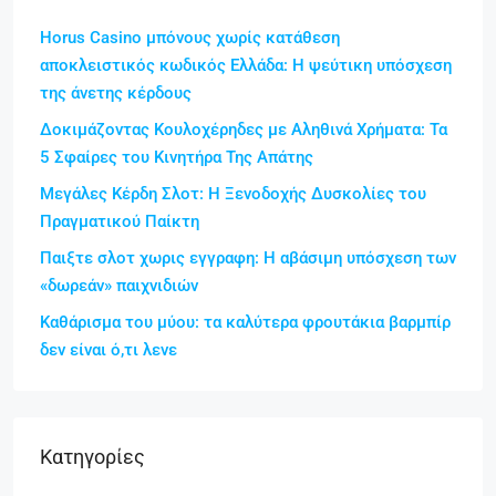
Horus Casino μπόνους χωρίς κατάθεση
αποκλειστικός κωδικός Ελλάδα: Η ψεύτικη υπόσχεση
της άνετης κέρδους
Δοκιμάζοντας Κουλοχέρηδες με Αληθινά Χρήματα: Τα
5 Σφαίρες του Κινητήρα Της Απάτης
Μεγάλες Κέρδη Σλοτ: Η Ξενοδοχής Δυσκολίες του
Πραγματικού Παίκτη
Παιξτε σλοτ χωρις εγγραφη: Η αβάσιμη υπόσχεση των
«δωρεάν» παιχνιδιών
Καθάρισμα του μύου: τα καλύτερα φρουτάκια βαρμπίρ
δεν είναι ό,τι λενε
Kατηγορίες