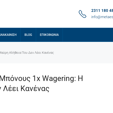
2311 180 4
info@metaes
ΑΝΑΚΑΊΝΙΣΗ
BLOG
ΕΠΙΚΟΙΝΩΝΊΑ
Μαύρη Αλήθεια Που Δεν Λέει Κανένας
Μπόνους 1x Wagering: Η
 Λέει Κανένας