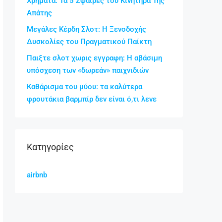
Χρήματα: Τα 5 Σφαίρες του Κινητήρα Της
Απάτης
Μεγάλες Κέρδη Σλοτ: Η Ξενοδοχής
Δυσκολίες του Πραγματικού Παίκτη
Παιξτε σλοτ χωρις εγγραφη: Η αβάσιμη
υπόσχεση των «δωρεάν» παιχνιδιών
Καθάρισμα του μύου: τα καλύτερα
φρουτάκια βαρμπίρ δεν είναι ό,τι λενε
Kατηγορίες
airbnb