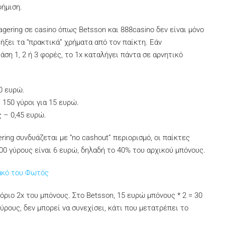
φήμιση.
gering σε casino όπως Betsson και 888casino δεν είναι μόνο
ήξει τα “πρακτικά” χρήματα από τον παίκτη. Εάν
άση 1, 2 ή 3 φορές, το 1x καταλήγει πάντα σε αρνητικό
0 ευρώ.
 150 γύροι για 15 ευρώ.
ς – 0,45 ευρώ.
ing συνδυάζεται με “no cashout” περιορισμό, οι παίκτες
200 γύρους είναι 6 ευρώ, δηλαδή το 40% του αρχικού μπόνους.
ακό του Φωτός
όριο 2x του μπόνους. Στο Betsson, 15 ευρώ μπόνους * 2 = 30
ύρους, δεν μπορεί να συνεχίσει, κάτι που μετατρέπει το