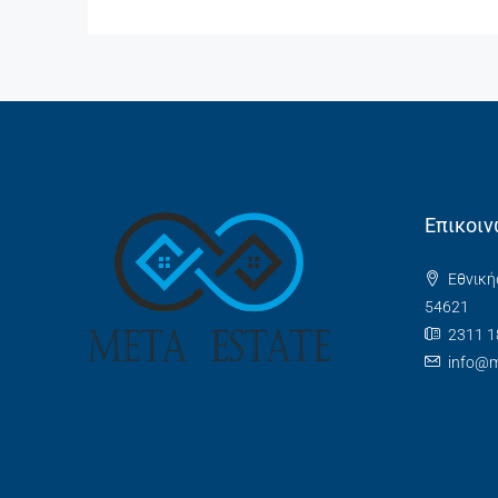
Επικοιν
Εθνική
54621
2311 1
info@m