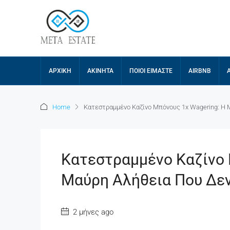
ΑΡΧΙΚΉ
ΑΚΊΝΗΤΑ
ΠΟΙΟΙ ΕΊΜΑΣΤΕ
AIRBNB
Home
Κατεστραμμένο Καζίνο Μπόνους 1x Wagering: Η 
Κατεστραμμένο Καζίνο 
Μαύρη Αλήθεια Που Δεν
2 μήνες ago