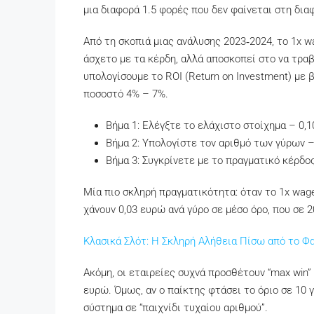
μια διαφορά 1.5 φορές που δεν φαίνεται στη δια
Από τη σκοπιά μιας ανάλυσης 2023‑2024, το 1x wa
άσχετο με τα κέρδη, αλλά αποσκοπεί στο να τραβ
υπολογίσουμε το ROI (Return on Investment) με β
ποσοστό 4% – 7%.
Βήμα 1: Ελέγξτε το ελάχιστο στοίχημα – 0,1
Βήμα 2: Υπολογίστε τον αριθμό των γύρων –
Βήμα 3: Συγκρίνετε με το πραγματικό κέρδο
Μία πιο σκληρή πραγματικότητα: όταν το 1x wager
χάνουν 0,03 ευρώ ανά γύρο σε μέσο όρο, που σε 
Κλασικά Σλότ: Η Σκληρή Αλήθεια Πίσω από το Φ
Ακόμη, οι εταιρείες συχνά προσθέτουν “max win” 
ευρώ. Όμως, αν ο παίκτης φτάσει το όριο σε 10 γ
σύστημα σε “παιχνίδι τυχαίου αριθμού”.