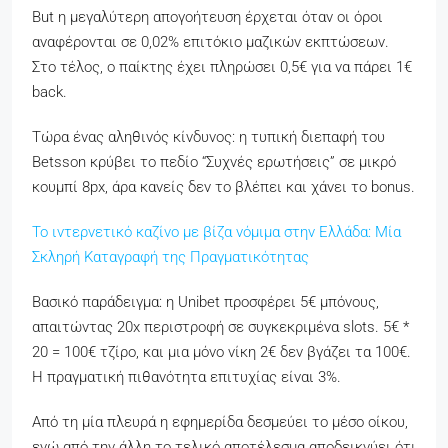
But η μεγαλύτερη απογοήτευση έρχεται όταν οι όροι
αναφέρονται σε 0,02% επιτόκιο μαζικών εκπτώσεων.
Στο τέλος, ο παίκτης έχει πληρώσει 0,5€ για να πάρει 1€
back.
Τώρα ένας αληθινός κίνδυνος: η τυπική διεπαφή του
Betsson κρύβει το πεδίο “Συχνές ερωτήσεις” σε μικρό
κουμπί 8px, άρα κανείς δεν το βλέπει και χάνει το bonus.
Το ιντερνετικό καζίνο με βίζα νόμιμα στην Ελλάδα: Μία
Σκληρή Καταγραφή της Πραγματικότητας
Βασικό παράδειγμα: η Unibet προσφέρει 5€ μπόνους,
απαιτώντας 20x περιστροφή σε συγκεκριμένα slots. 5€ *
20 = 100€ τζίρο, και μια μόνο νίκη 2€ δεν βγάζει τα 100€.
Η πραγματική πιθανότητα επιτυχίας είναι 3%.
Από τη μία πλευρά η εφημερίδα δεσμεύει το μέσο οίκου,
ενώ από την άλλη το τελικό αποτέλεσμα αποδεικνύει ότι