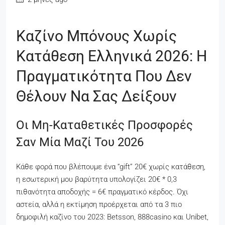
Καζίνο Μπόνους Χωρίς
Κατάθεση Ελληνικά 2026: Η
Πραγματικότητα Που Δεν
Θέλουν Να Σας Δείξουν
Οι Μη-Καταθετικές Προσφορές
Σαν Μία Μαζί Του 2026
Κάθε φορά που βλέπουμε ένα “gift” 20€ χωρίς κατάθεση,
η εσωτερική μου βαρύτητα υπολογίζει 20€ * 0,3
πιθανότητα αποδοχής = 6€ πραγματικό κέρδος. Όχι
αστεία, αλλά η εκτίμηση προέρχεται από τα 3 πιο
δημοφιλή καζίνο του 2023: Betsson, 888casino και Unibet,