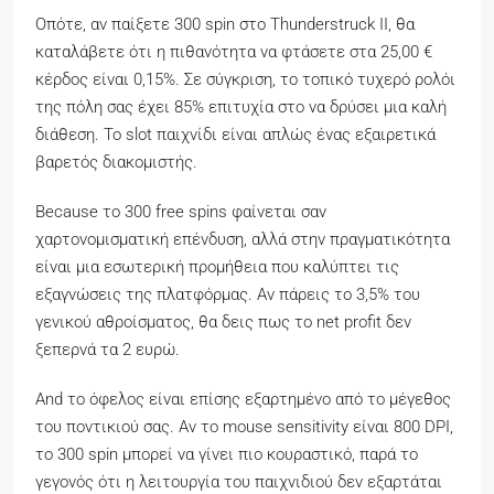
Οπότε, αν παίξετε 300 spin στο Thunderstruck II, θα
καταλάβετε ότι η πιθανότητα να φτάσετε στα 25,00 €
κέρδος είναι 0,15%. Σε σύγκριση, το τοπικό τυχερό ρολόι
της πόλη σας έχει 85% επιτυχία στο να δρύσει μια καλή
διάθεση. Το slot παιχνίδι είναι απλώς ένας εξαιρετικά
βαρετός διακομιστής.
Because το 300 free spins φαίνεται σαν
χαρτονομισματική επένδυση, αλλά στην πραγματικότητα
είναι μια εσωτερική προμήθεια που καλύπτει τις
εξαγνώσεις της πλατφόρμας. Αν πάρεις το 3,5% του
γενικού αθροίσματος, θα δεις πως το net profit δεν
ξεπερνά τα 2 ευρώ.
And το όφελος είναι επίσης εξαρτημένο από το μέγεθος
του ποντικιού σας. Αν το mouse sensitivity είναι 800 DPI,
το 300 spin μπορεί να γίνει πιο κουραστικό, παρά το
γεγονός ότι η λειτουργία του παιχνιδιού δεν εξαρτάται