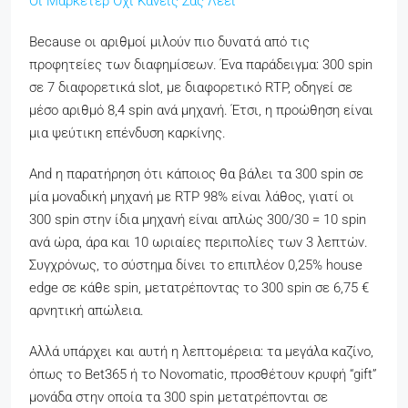
Οι Μάρκετερ Όχι Κανείς Σας Λέει
Because οι αριθμοί μιλούν πιο δυνατά από τις
προφητείες των διαφημίσεων. Ένα παράδειγμα: 300 spin
σε 7 διαφορετικά slot, με διαφορετικό RTP, οδηγεί σε
μέσο αριθμό 8,4 spin ανά μηχανή. Έτσι, η προώθηση είναι
μια ψεύτικη επένδυση καρκίνης.
And η παρατήρηση ότι κάποιος θα βάλει τα 300 spin σε
μία μοναδική μηχανή με RTP 98% είναι λάθος, γιατί οι
300 spin στην ίδια μηχανή είναι απλώς 300/30 = 10 spin
ανά ώρα, άρα και 10 ωριαίες περιπολίες των 3 λεπτών.
Συγχρόνως, το σύστημα δίνει το επιπλέον 0,25% house
edge σε κάθε spin, μετατρέποντας το 300 spin σε 6,75 €
αρνητική απώλεια.
Αλλά υπάρχει και αυτή η λεπτομέρεια: τα μεγάλα καζίνο,
όπως το Bet365 ή το Novomatic, προσθέτουν κρυφή “gift”
μονάδα στην οποία τα 300 spin μετατρέπονται σε