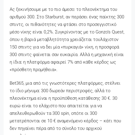
Ας ξεκινήσουμε με το πιο άμεσο: το πλεονέκτημα του
αριθμού 300. Στο Starburst, αν περάσει ένας παίκτης 300
σπιντς, οι πιθανότητες να φτάσει στο προσεγγιστικό
μέσο νίκης είναι 0,2%. Συγκρίνοντας με το Gonzo’s Quest,
όπου η βαριά μεταβλητότητα χρειάζεται τουλάχιστον
150 σπιντς για να δει μία «πυρκαγιά» νίκη, η προσφορά
300 σπιντς φαίνεται σαν ευκαιρία. Αλλά η μηχανική είναι
η ίδια: η πλατφόρμα αφαιρεί 7% από κάθε κέρδος ως
«πρόσθετη προμήθεια».
Bet365, μια από τις γνωστότερες πλατφόρμες, στέλνει
το ίδιο μήνυμα: 300 δωρεάν περιστροφές, αλλά το
πλεονέκτημα είναι η προϋπόθεση κατάθεσης 30 €. 30
ευρώ είναι το ελάχιστο που απαιτείται για να
απελευθερωθούν τα 300 spin, οπότε οι 300
μετατρέπονται σε 10 € αναμενόμενο κέρδος – κάτι που
δεν πηγαίνει πέρα από το σύνολο του αρχικού