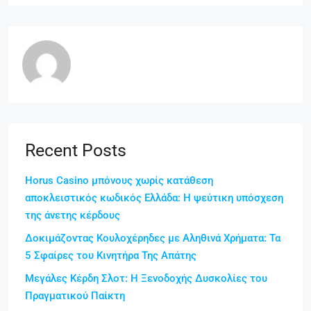
Recent Posts
Horus Casino μπόνους χωρίς κατάθεση
αποκλειστικός κωδικός Ελλάδα: Η ψεύτικη υπόσχεση
της άνετης κέρδους
Δοκιμάζοντας Κουλοχέρηδες με Αληθινά Χρήματα: Τα
5 Σφαίρες του Κινητήρα Της Απάτης
Μεγάλες Κέρδη Σλοτ: Η Ξενοδοχής Δυσκολίες του
Πραγματικού Παίκτη