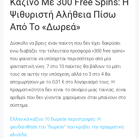
Καζίνο Με 300 Free Spins: Η
Ψιθυριστή Αλήθεια Πίσω
Από Το «δωρεά»
Δύσκολο να βρεις έναν παίκτη που δεν έχει δακρύσει
ενώ διαβάζει την τελευταία προσφορά «300 free spins»
που φαίνεται να υπόσχεται περισσότερο από μία
φανταστική νίκη. 7 στο 10 παίκτες θα βάλουν το μάτι
τους σε αυτήν την υπόσχεση, αλλά το 3 στο 4 θα
αποχωρήσουν με το 0,01 € στο λογαριασμό τους. Η
πραγματικότητα δεν είναι το σενάριο μιας ταινίας, είναι
αριθμοί που δεν γίνονται χαρούμενοι όταν μπαίνουν στο
σύστημα.
Ελληνικά καζίνο 10 δωρεάν περιστροφές: Η
ψευδαίσθηση του “δωρεάν” που κρύβει την πραγματική
αλυσίδα