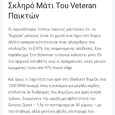
Σκληρό Μάτι Του Veteran
Παικτών
Οι περισσότεροι ντόπιοι παίκτες μαντεύουν ότι το
“δωρεάν” μπόνους είναι το χρυσό εισιτήριο στο λοφίο,
αλλά η πραγματικότητα είναι ένας αλγόριθμος που
υπολογίζει το 0,97% της αναμενόμενης απόδοσης. Ένα
παράδειγμα: Στο Stoiximan το bonus καλύπτει μόνο 5%
του αρχικού καταθέτη, ενώ οι πραγματικές νίκες μένουν
κρυμμένες πίσω από 97% house edge.
Και όμως, η ταχύτητα των spin στο Starburst θυμίζει ένα
1200 RPM σινεμά, όπου η ευκαιρία για μεγάλο κέρδος
στέλνεται σε διαδρομές που θυμίζουν μια αργή κίνηση
τρένου. Συγκρίνετε την υψηλή μεταβλητότητα του
Gonzo’s Quest – 1,5x το ποντάρισμα σε 30 γύρους – με
την σταθερή, αλλά ψεύτικα άβολη, επιστροφή που