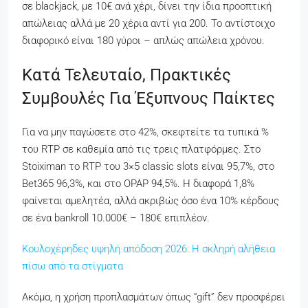
σε blackjack, με 10€ ανά χέρι, δίνει την ίδια προοπτική
απώλειας αλλά με 20 χέρια αντί για 200. Το αντίστοιχο
διαφορικό είναι 180 γύροι – απλώς απώλεια χρόνου.
Κατά Τελευταίο, Πρακτικές
Συμβουλές Για Έξυπνους Παίκτες
Για να μην παγώσετε στο 42%, σκεφτείτε τα τυπικά %
του RTP σε καθεμία από τις τρεις πλατφόρμες. Στο
Stoiximan το RTP του 3×5 classic slots είναι 95,7%, στο
Bet365 96,3%, και στο OPAP 94,5%. Η διαφορά 1,8%
φαίνεται αμελητέα, αλλά ακριβώς όσο ένα 10% κέρδους
σε ένα bankroll 10.000€ – 180€ επιπλέον.
Κουλοχέρηδες υψηλή απόδοση 2026: Η σκληρή αλήθεια
πίσω από τα στίγματα
Ακόμα, η χρήση προπλασμάτων όπως “gift” δεν προσφέρει