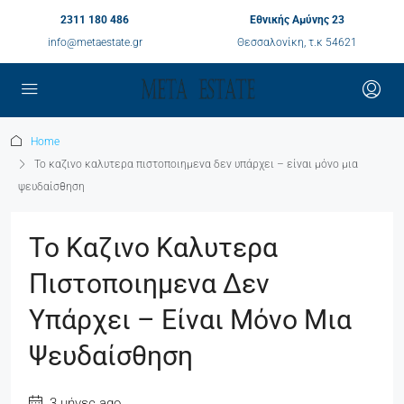
2311 180 486
Εθνικής Αμύνης 23
info@metaestate.gr
Θεσσαλονίκη, τ.κ 54621
Home
Το καζινο καλυτερα πιστοποιημενα δεν υπάρχει – είναι μόνο μια
ψευδαίσθηση
Το Καζινο Καλυτερα
Πιστοποιημενα Δεν
Υπάρχει – Είναι Μόνο Μια
Ψευδαίσθηση
3 μήνες ago