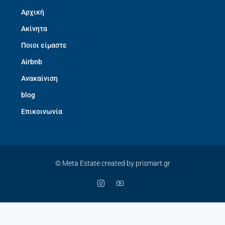
Αρχική
Ακίνητα
Ποιοι είμαστε
Airbnb
Ανακαίνιση
blog
Επικοινωνία
© Meta Estate created by prismart.gr