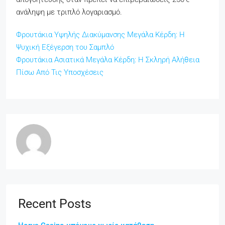
ανάληψη με τριπλό λογαριασμό.
Φρουτάκια Υψηλής Διακύμανσης Μεγάλα Κέρδη: Η
Ψυχική Εξέγερση του Σαμπλό
Φρουτάκια Ασιατικά Μεγάλα Κέρδη: Η Σκληρή Αλήθεια
Πίσω Από Τις Υποσχέσεις
Recent Posts