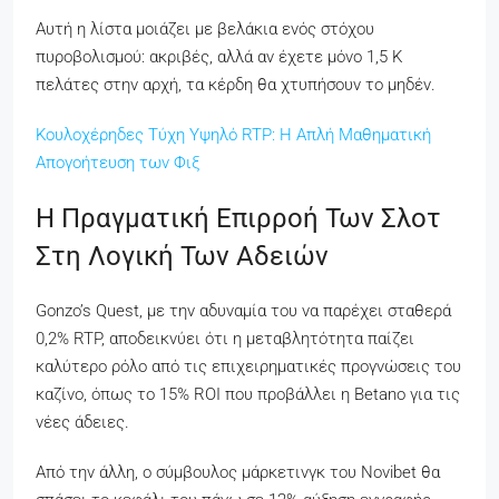
Αυτή η λίστα μοιάζει με βελάκια ενός στόχου
πυροβολισμού: ακριβές, αλλά αν έχετε μόνο 1,5 K
πελάτες στην αρχή, τα κέρδη θα χτυπήσουν το μηδέν.
Κουλοχέρηδες Τύχη Υψηλό RTP: Η Απλή Μαθηματική
Απογοήτευση των Φιξ
Η Πραγματική Επιρροή Των Σλοτ
Στη Λογική Των Αδειών
Gonzo’s Quest, με την αδυναμία του να παρέχει σταθερά
0,2% RTP, αποδεικνύει ότι η μεταβλητότητα παίζει
καλύτερο ρόλο από τις επιχειρηματικές προγνώσεις του
καζίνο, όπως το 15% ROI που προβάλλει η Betano για τις
νέες άδειες.
Από την άλλη, ο σύμβουλος μάρκετινγκ του Novibet θα