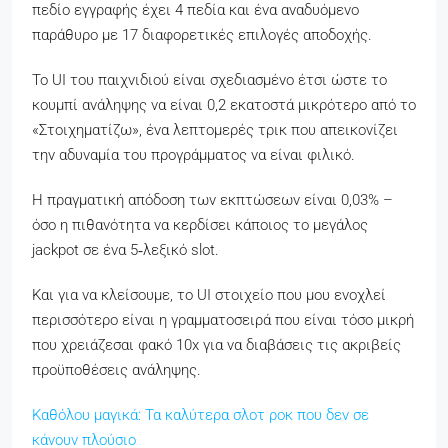
πεδίο εγγραφής έχει 4 πεδία και ένα αναδυόμενο
παράθυρο με 17 διαφορετικές επιλογές αποδοχής.
Το UI του παιχνιδιού είναι σχεδιασμένο έτσι ώστε το
κουμπί ανάληψης να είναι 0,2 εκατοστά μικρότερο από το
«Στοιχηματίζω», ένα λεπτομερές τρικ που απεικονίζει
την αδυναμία του προγράμματος να είναι φιλικό.
Η πραγματική απόδοση των εκπτώσεων είναι 0,03% –
όσο η πιθανότητα να κερδίσει κάποιος το μεγάλος
jackpot σε ένα 5‑λεξικό slot.
Και για να κλείσουμε, το UI στοιχείο που μου ενοχλεί
περισσότερο είναι η γραμματοσειρά που είναι τόσο μικρή
που χρειάζεσαι φακό 10x για να διαβάσεις τις ακριβείς
προϋποθέσεις ανάληψης.
Καθόλου μαγικά: Τα καλύτερα σλοτ ροκ που δεν σε
κάνουν πλούσιο