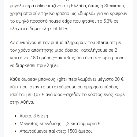
μεγαλύτερα online καζίνο στη Ελλάδα, όπως η Stoiximan,
χρησιμοποιούν την Κουράσαο ως «δωρεά» για να κρύψουν
το υψηλό ποσοστό house edge που φτάνει το 5,3% σε
ελάχιστα δημοφιλή slot titles.
Αν συγκρίνουμε τον ρυθμό πληρωμών του Starburst με
τον χρόνο απόκτησης μιας άδειας, καταλήγουμε σε 2
λεπτά vs. 180 ημέρες—ακριβώς όσο ένα free spin μπορεί
να διαρκέσει πριν λήξει.
Κάθε δωρεάν μπόνους «gift» περιλαμβάνει μέγιστο 20 €,
κάτι που, όταν το μετατρέψουμε σε ημερήσιο κέρδος,
ισούται με 0,07 € ανά ώρα—σχεδόν το κόστος ενός καφέ
στην Αθήνα.
Αδεια: 3-5 έτη
Μέγεθος επένδυσης: 1,2 εκατομμύρια €
Απαιτούμενοι παίκτες: 1500 άμεσοι