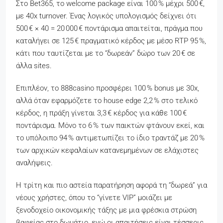
Στο Bet365, το welcome package είναι 100 % μέχρι 500 €,
με 40x turnover. Ένας λογικός υπολογισμός δείχνει ότι
500 € × 40 = 20 000 € ποντάρισμα απαιτείται, πράγμα που
καταλήγει σε 125 € πραγματικό κέρδος με μέσο RTP 95 %,
κάτι που ταυτίζεται με το “δωρεάν” δώρο των 20 € σε
άλλα sites.
Επιπλέον, το 888casino προσφέρει 100 % bonus με 30x,
αλλά όταν εφαρμόζετε το house edge 2,2 % στο τελικό
κέρδος, η πράξη γίνεται 3,3 € κέρδος για κάθε 100 €
ποντάρισμα. Μόνο το 6 % των παικτών φτάνουν εκεί, και
το υπόλοιπο 94 % αντιμετωπίζει το ίδιο τραντάζ με 20 %
των αρχικών κεφαλαίων κατανεμημένων σε ελάχιστες
αναλήψεις.
Η τρίτη και πιο αστεία παρατήρηση αφορά τη “δωρεά” για
νέους χρήστες, όπου το “γίνετε VIP” μοιάζει με
ξενοδοχείο οικονομικής τάξης με μια φρέσκια στρώση
βαφείας στο δωμάτιο, ενώ οι απαιτήσεις είναι τέσσερις