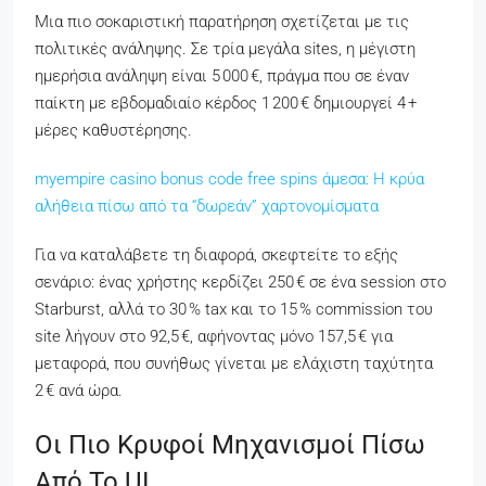
Μια πιο σοκαριστική παρατήρηση σχετίζεται με τις
πολιτικές ανάληψης. Σε τρία μεγάλα sites, η μέγιστη
ημερήσια ανάληψη είναι 5 000 €, πράγμα που σε έναν
παίκτη με εβδομαδιαίο κέρδος 1 200 € δημιουργεί 4 +
μέρες καθυστέρησης.
myempire casino bonus code free spins άμεσα: Η κρύα
αλήθεια πίσω από τα “δωρεάν” χαρτονομίσματα
Για να καταλάβετε τη διαφορά, σκεφτείτε το εξής
σενάριο: ένας χρήστης κερδίζει 250 € σε ένα session στο
Starburst, αλλά το 30 % tax και το 15 % commission του
site λήγουν στο 92,5 €, αφήνοντας μόνο 157,5 € για
μεταφορά, που συνήθως γίνεται με ελάχιστη ταχύτητα
2 € ανά ώρα.
Οι Πιο Κρυφοί Μηχανισμοί Πίσω
Από Το UI