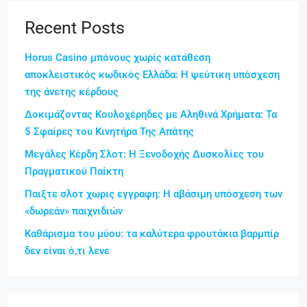
Recent Posts
Horus Casino μπόνους χωρίς κατάθεση
αποκλειστικός κωδικός Ελλάδα: Η ψεύτικη υπόσχεση
της άνετης κέρδους
Δοκιμάζοντας Κουλοχέρηδες με Αληθινά Χρήματα: Τα
5 Σφαίρες του Κινητήρα Της Απάτης
Μεγάλες Κέρδη Σλοτ: Η Ξενοδοχής Δυσκολίες του
Πραγματικού Παίκτη
Παιξτε σλοτ χωρις εγγραφη: Η αβάσιμη υπόσχεση των
«δωρεάν» παιχνιδιών
Καθάρισμα του μύου: τα καλύτερα φρουτάκια βαρμπίρ
δεν είναι ό,τι λενε