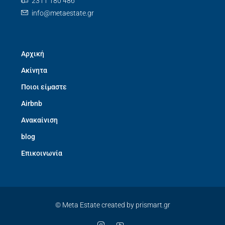
2311 180 486
info@metaestate.gr
Αρχική
Ακίνητα
Ποιοι είμαστε
Airbnb
Ανακαίνιση
blog
Επικοινωνία
© Meta Estate created by prismart.gr