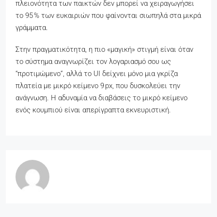
πλειονότητα των παικτών δεν μπορεί να χειραγωγήσει
το 95 % των ευκαιριών που φαίνονται σιωπηλά στα μικρά
γράμματα.
Στην πραγματικότητα, η πιο «μαγική» στιγμή είναι όταν
το σύστημα αναγνωρίζει τον λογαριασμό σου ως
“προτιμώμενο”, αλλά το UI δείχνει μόνο μια γκρίζα
πλατεία με μικρό κείμενο 9 px, που δυσκολεύει την
ανάγνωση. Η αδυναμία να διαβάσεις το μικρό κείμενο
ενός κουμπιού είναι απερίγραπτα εκνευριστική.