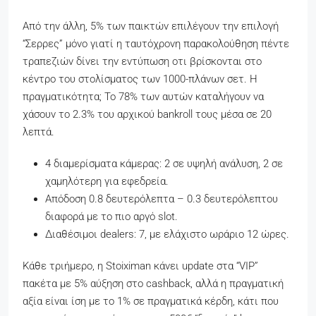
Από την άλλη, 5% των παικτών επιλέγουν την επιλογή
“Σερρες” μόνο γιατί η ταυτόχρονη παρακολούθηση πέντε
τραπεζιών δίνει την εντύπωση οτι βρίσκονται στο
κέντρο του στολίσματος των 1000-πλάνων σετ. Η
πραγματικότητα; Το 78% των αυτών καταλήγουν να
χάσουν το 2.3% του αρχικού bankroll τους μέσα σε 20
λεπτά.
4 διαμερίσματα κάμερας: 2 σε υψηλή ανάλυση, 2 σε
χαμηλότερη για εφεδρεία.
Απόδοση 0.8 δευτερόλεπτα – 0.3 δευτερόλεπτου
διαφορά με το πιο αργό slot.
Διαθέσιμοι dealers: 7, με ελάχιστο ωράριο 12 ώρες.
Κάθε τριήμερο, η Stoiximan κάνει update στα “VIP”
πακέτα με 5% αύξηση στο cashback, αλλά η πραγματική
αξία είναι ίση με το 1% σε πραγματικά κέρδη, κάτι που