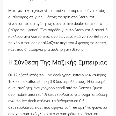
Μαζί με την τεχνολογία, οι παίκτες παρατηρούν το πώς
οι σίγουρες στιγμές – όπως το spin στο Starburst –
γίνονται πιο αξιαγάπητες όταν το live dealer σπάζει το
βάθρο του φακού. Ένα παράδειγμα: το Starburst διαρκεί 6
κύκλους ανά λεπτό, ενώ στο ζωντανό καζίνο του Betsson
τα χέρια του dealer αλλάζουν περίπου 4 φορές το λεπτό,
κάτι που δημιουργεί μια αίσθηση αντίθεσης.
Η Σύνθεση Της Μαζικής Εμπειρίας
Οι 12 εξοπλιστές του live deck χρησιμοποιούν 4 κάμερες
1080p, με καθυστέρηση 0.8 δευτερολέπτους. Η διαφορά
είναι αισθητή: ένα γρήγορο scroll από το Gonzo’s Quest
στο mobile απαιτεί 1.9 δευτερόλεπτα για πλήρη απόδοση,
ενώ το live deck στέλνει τα δεδομένα σε 0.6
δευτερόλεπτα, κάτι που αφήνει το “free spin” να φαίνεται
σαν χαρισματικό γλυκό στο ντουατρόκο του δοντιού.