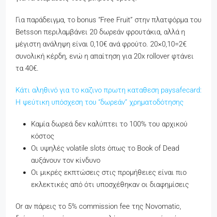
Για παράδειγμα, το bonus “Free Fruit” στην πλατφόρμα του
Betsson περιλαμβάνει 20 δωρεάν φρουτάκια, αλλά η
μέγιστη ανάληψη είναι 0,10€ ανά φρούτο. 20×0,10=2€
συνολική κέρδη, ενώ η απαίτηση για 20x rollover φτάνει
τα 40€.
Κάτι αληθινό για το καζινο πρωτη καταθεση paysafecard:
Η ψεύτικη υπόσχεση του “δωρεάν” χρηματοδότησης
Καμία δωρεά δεν καλύπτει το 100% του αρχικού
κόστος
Οι υψηλές volatile slots όπως το Book of Dead
αυξάνουν τον κίνδυνο
Οι μικρές εκπτώσεις στις προμήθειες είναι πιο
εκλεκτικές από ότι υποσχέθηκαν οι διαφημίσεις
Or αν πάρεις το 5% commission fee της Novomatic,