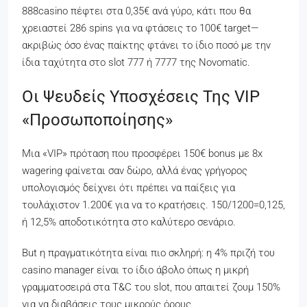
888casino πέφτει στα 0,35€ ανά γύρο, κάτι που θα
χρειαστεί 286 spins για να φτάσεις το 100€ target—
ακριβώς όσο ένας παίκτης φτάνει το ίδιο ποσό με την
ίδια ταχύτητα στο slot 777 ή 7777 της Novomatic.
Οι Ψευδείς Υποσχέσεις Της VIP
«προσωποποίησης»
Μια «VIP» πρόταση που προσφέρει 150€ bonus με 8x
wagering φαίνεται σαν δώρο, αλλά ένας γρήγορος
υπολογισμός δείχνει ότι πρέπει να παίξεις για
τουλάχιστον 1.200€ για να το κρατήσεις. 150/1200=0,125,
ή 12,5% αποδοτικότητα στο καλύτερο σενάριο.
But η πραγματικότητα είναι πιο σκληρή: η 4% πριζή του
casino manager είναι το ίδιο άβολο όπως η μικρή
γραμματοσειρά στα T&C του slot, που απαιτεί ζουμ 150%
για να διαβάσεις τους μικρούς όρους.