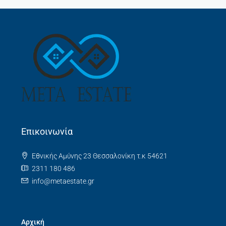
Επικοινωνία
Εθνικής Αμύνης 23 Θεσσαλονίκη τ.κ 54621
2311 180 486
info@metaestate.gr
Αρχική