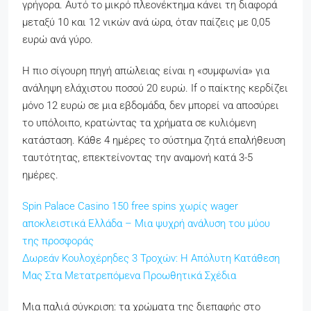
γρήγορα. Αυτό το μικρό πλεονέκτημα κάνει τη διαφορά
μεταξύ 10 και 12 νικών ανά ώρα, όταν παίζεις με 0,05
ευρώ ανά γύρο.
Η πιο σίγουρη πηγή απώλειας είναι η «συμφωνία» για
ανάληψη ελάχιστου ποσού 20 ευρώ. If ο παίκτης κερδίζει
μόνο 12 ευρώ σε μια εβδομάδα, δεν μπορεί να αποσύρει
το υπόλοιπο, κρατώντας τα χρήματα σε κυλιόμενη
κατάσταση. Κάθε 4 ημέρες το σύστημα ζητά επαλήθευση
ταυτότητας, επεκτείνοντας την αναμονή κατά 3-5
ημέρες.
Spin Palace Casino 150 free spins χωρίς wager
αποκλειστικά Ελλάδα – Μια ψυχρή ανάλυση του μύου
της προσφοράς
Δωρεάν Κουλοχέρηδες 3 Τροχών: Η Απόλυτη Κατάθεση
Μας Στα Μετατρεπόμενα Προωθητικά Σχέδια
Μια παλιά σύγκριση: τα χρώματα της διεπαφής στο