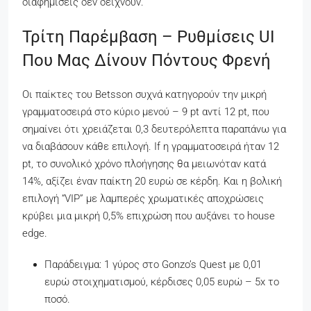
διαφημίσεις δεν δείχνουν.
Τρίτη Παρέμβαση – Ρυθμίσεις UI
Που Μας Δίνουν Πόντους Φρενή
Οι παίκτες του Betsson συχνά κατηγορούν την μικρή
γραμματοσειρά στο κύριο μενού – 9 pt αντί 12 pt, που
σημαίνει ότι χρειάζεται 0,3 δευτερόλεπτα παραπάνω για
να διαβάσουν κάθε επιλογή. If η γραμματοσειρά ήταν 12
pt, το συνολικό χρόνο πλοήγησης θα μειωνόταν κατά
14%, αξίζει έναν παίκτη 20 ευρώ σε κέρδη. Και η βολική
επιλογή “VIP” με λαμπερές χρωματικές αποχρώσεις
κρύβει μια μικρή 0,5% επιχρώση που αυξάνει το house
edge.
Παράδειγμα: 1 γύρος στο Gonzo’s Quest με 0,01
ευρώ στοιχηματισμού, κέρδισες 0,05 ευρώ – 5x το
ποσό.