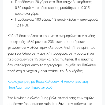
Παράδειγμα: 20 γύροι στο ίδιο παιχνίδι, κέρδισες
0,30 ευρώ – το μέσο κέρδος μειώθηκε σε 0,015
ευρώ ανά γύρο.
Παράδειγμα: 100 γύροι, 1,2 ευρώ κέρδη – επαναφορά
12% ROI.
Κάθε 7 δευτερόλεπτα το κινητό ενημερώνεται για νέες
προσφορές, αλλά μόνο το 23% των ειδοποιήσεων
φτάνουν στην οθόνη πριν κλείσουν. And η “free spin” που
φαίνεται δώρο στην αρχική προσφορά, στην ουσία είναι
περιορισμένη σε 15 σπιν και 2,5x multiplier. If ο παίκτης
δεν καταλάβει αυτό το περιορισμό, θα ξοδέψει διπλάσιο
ποσό στη συνέχεια για να φτάσει το ίδιο κέρδος.
Κουλοχέρηδες με θέμα Χαλοούιν: Η Απογοητευτική
Παρέλαση του Περιστατικού
Στο Novibet, ο αλγόριθμος βελτιστοποίησης των τιμών
αποδοχής (acceptance rating) αυξάνει την πιθανότητα