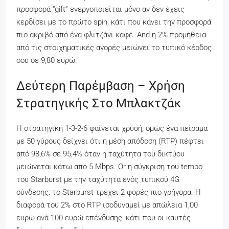
προσφορά “gift” ενεργοποιείται μόνο αν δεν έχεις
κερδίσει με το πρώτο spin, κάτι που κάνει την προσφορά
πιο ακριβό από ένα φλιτζάνι καφέ. And η 2% προμήθεια
από τις στοιχηματικές αγορές μειώνει το τυπικό κέρδος
σου σε 9,80 ευρώ.
Δεύτερη Παρέμβαση – Χρήση
Στρατηγικής Στο Μπλακτζάκ
Η στρατηγική 1-3-2-6 φαίνεται χρυσή, όμως ένα πείραμα
με 50 γύρους δείχνει ότι η μέση απόδοση (RTP) πέφτει
από 98,6% σε 95,4% όταν η ταχύτητα του δικτύου
μειώνεται κάτω από 5 Mbps. Or η σύγκριση του tempo
του Starburst με την ταχύτητα ενός τυπικού 4G
σύνδεσης: το Starburst τρέχει 2 φορές πιο γρήγορα. Η
διαφορά του 2% στο RTP ισοδυναμεί με απώλεια 1,00
ευρώ ανά 100 ευρώ επένδυσης, κάτι που οι καυτές