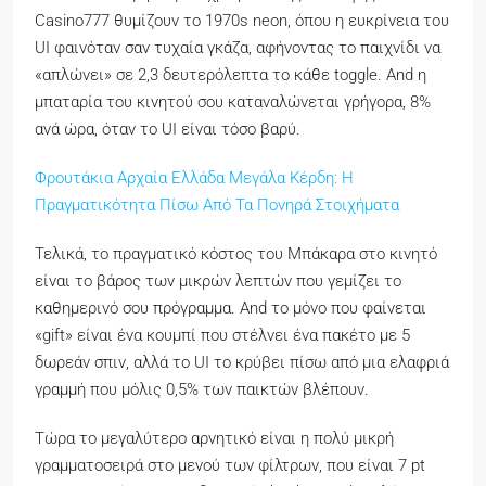
Casino777 θυμίζουν το 1970s neon, όπου η ευκρίνεια του
UI φαινόταν σαν τυχαία γκάζα, αφήνοντας το παιχνίδι να
«απλώνει» σε 2,3 δευτερόλεπτα το κάθε toggle. And η
μπαταρία του κινητού σου καταναλώνεται γρήγορα, 8%
ανά ώρα, όταν το UI είναι τόσο βαρύ.
Φρουτάκια Αρχαία Ελλάδα Μεγάλα Κέρδη: Η
Πραγματικότητα Πίσω Από Τα Πονηρά Στοιχήματα
Τελικά, το πραγματικό κόστος του Μπάκαρα στο κινητό
είναι το βάρος των μικρών λεπτών που γεμίζει το
καθημερινό σου πρόγραμμα. And το μόνο που φαίνεται
«gift» είναι ένα κουμπί που στέλνει ένα πακέτο με 5
δωρεάν σπιν, αλλά το UI το κρύβει πίσω από μια ελαφριά
γραμμή που μόλις 0,5% των παικτών βλέπουν.
Τώρα το μεγαλύτερο αρνητικό είναι η πολύ μικρή
γραμματοσειρά στο μενού των φίλτρων, που είναι 7 pt