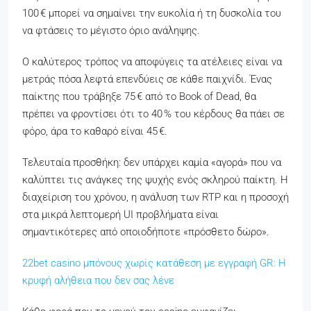
100 € μπορεί να σημαίνει την ευκολία ή τη δυσκολία του
να φτάσεις το μέγιστο όριο ανάληψης.
Ο καλύτερος τρόπος να αποφύγεις τα ατέλειες είναι να
μετράς πόσα λεφτά επενδύεις σε κάθε παιχνίδι. Ένας
παίκτης που τράβηξε 75 € από το Book of Dead, θα
πρέπει να φροντίσει ότι το 40 % του κέρδους θα πάει σε
φόρο, άρα το καθαρό είναι 45 €.
Τελευταία προσθήκη: δεν υπάρχει καμία «αγορά» που να
καλύπτει τις ανάγκες της ψυχής ενός σκληρού παίκτη. Η
διαχείριση του χρόνου, η ανάλυση των RTP και η προσοχή
στα μικρά λεπτομερή UI προβλήματα είναι
σημαντικότερες από οποιοδήποτε «πρόσθετο δώρο».
22bet casino μπόνους χωρίς κατάθεση με εγγραφή GR: Η
κρυφή αλήθεια που δεν σας λένε