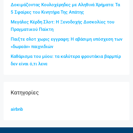
Δοκιμάζοντας Κουλοχέρηδες με Αληθινά Χρήματα: Τα
5 Σφαίρες του Κινητήρα Της Απάτης
Μεγάλες Κέρδη Σλοτ: Η Ξενοδοχής Δυσκολίες του
Πραγματικού Παίκτη
Παιξτε σλοτ χωρις εγγραφη: Η αβάσιμη υπόσχεση των
«δωρεάν» παιχνιδιών
Καθάρισμα του μύου: τα καλύτερα φρουτάκια βαρμπίρ
δεν είναι ό,τι λενε
Kατηγορίες
airbnb