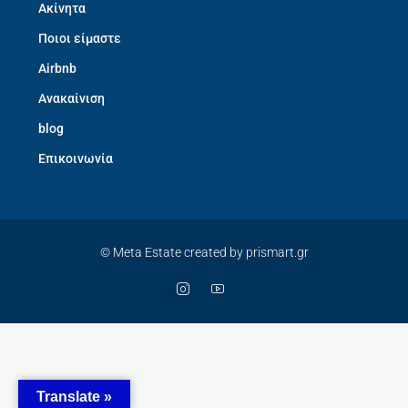
Ακίνητα
Ποιοι είμαστε
Airbnb
Ανακαίνιση
blog
Επικοινωνία
© Meta Estate created by prismart.gr
Translate »