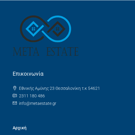
Επικοινωνία
Εθνικής Αμύνης 23 Θεσσαλονίκη τ.κ 54621
2311 180 486
info@metaestate.gr
Αρχική