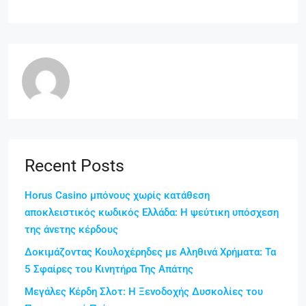
Recent Posts
Horus Casino μπόνους χωρίς κατάθεση
αποκλειστικός κωδικός Ελλάδα: Η ψεύτικη υπόσχεση
της άνετης κέρδους
Δοκιμάζοντας Κουλοχέρηδες με Αληθινά Χρήματα: Τα
5 Σφαίρες του Κινητήρα Της Απάτης
Μεγάλες Κέρδη Σλοτ: Η Ξενοδοχής Δυσκολίες του