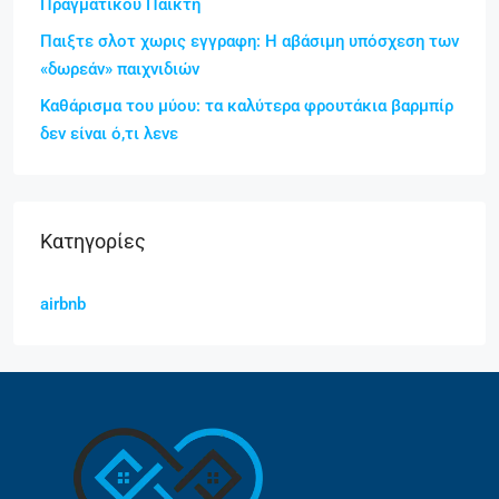
Πραγματικού Παίκτη
Παιξτε σλοτ χωρις εγγραφη: Η αβάσιμη υπόσχεση των
«δωρεάν» παιχνιδιών
Καθάρισμα του μύου: τα καλύτερα φρουτάκια βαρμπίρ
δεν είναι ό,τι λενε
Kατηγορίες
airbnb